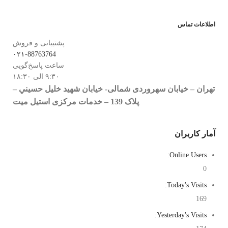
اطلاعات تماس
پشتیبانی و فروش
۰۲۱-88763764
ساعت پاسخ‌گویی
۹:۳۰ الی ۱۸:۳۰
تهران – خيابان سهروردی شمالی- خيابان شهيد خليل حسيني –
پلاک 139 – خدمات مرکزی استیل میت
آمار کاربران
Online Users:
0
Today's Visits:
169
Yesterday's Visits: