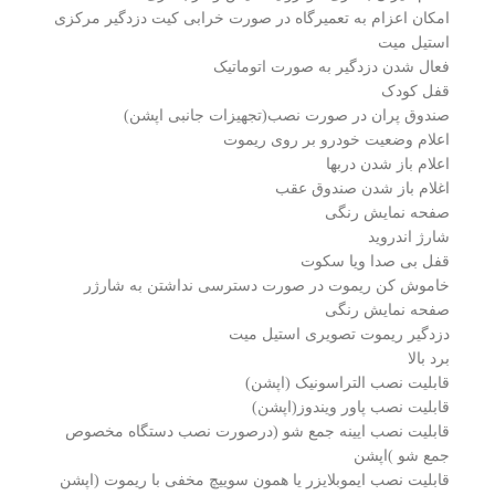
امکان اعزام به تعمیرگاه در صورت خرابی کیت دزدگیر مرکزی
استیل میت
فعال شدن دزدگیر به صورت اتوماتیک
قفل کودک
صندوق پران در صورت نصب(تجهیزات جانبی اپشن)
اعلام وضعیت خودرو بر روی ریموت
اعلام باز شدن دربها
اغلام باز شدن صندوق عقب
صفحه نمایش رنگی
شارژ اندروید
قفل بی صدا ویا سکوت
خاموش کن ریموت در صورت دسترسی نداشتن به شارژر
صفحه نمایش رنگی
دزدگیر ریموت تصویری استیل میت
برد بالا
قابلیت نصب التراسونیک (اپشن)
قابلیت نصب پاور ویندوز(اپشن)
قابلیت نصب ایینه جمع شو (درصورت نصب دستگاه مخصوص
جمع شو )اپشن
قابلیت نصب ایموبلایزر یا همون سوییچ مخفی با ریموت (اپشن