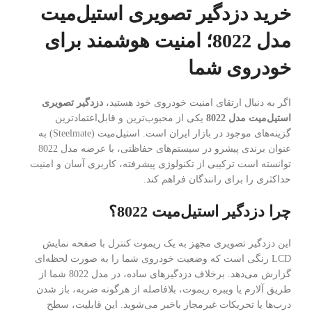
خرید دزدگیر تصویری استیل‌میت
مدل 8022؛ امنیت هوشمند برای
خودروی شما
اگر به دنبال ارتقای امنیت خودروی خود هستید،
دزدگیر تصویری
استیل‌میت مدل 8022
یکی از محبوب‌ترین و قابل‌اعتمادترین
گزینه‌های موجود در بازار ایران است. استیل‌میت (Steelmate) به
عنوان برندی پیشرو در سیستم‌های حفاظتی، با عرضه مدل 8022
توانسته است ترکیبی از تکنولوژی پیشرفته، کاربری آسان و امنیت
حداکثری را برای رانندگان فراهم کند.
چرا دزدگیر استیل‌میت 8022؟
این دزدگیر تصویری مجهز به یک ریموت کنترل با صفحه نمایش
LCD رنگی است که وضعیت خودروی شما را به صورت لحظه‌ای
گزارش می‌دهد. برخلاف دزدگیرهای ساده، در مدل 8022 شما از
طریق آلارم یا ویبره ریموت، بلافاصله از هرگونه ضربه، باز شدن
درب‌ها یا تحریکات غیرمجاز باخبر می‌شوید. این قابلیت، سطح