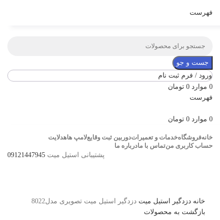
فهرست
جست و جو
ورود / فرم ثبت نام
0
موارد
0
تومان
فهرست
0
موارد
0
تومان
خانه
فروشگاه
خدمات و تعمیرات
دوربین ثبت وقایع
لامپ ها
هدلایت
حساب کاربری من
تماس با ما
درباره ما
پشتیبانی استیل میت
09121447945
برای بزرگنمایی کلیک کنید
خانه
دزدگیر
استیل میت
دزدگیر استیل میت تصویری مدل8022
بازگشت به محصولات