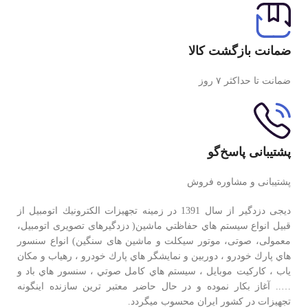
ضمانت بازگشت کالا
ضمانت تا حداکثر ۷ روز
پشتیبانی پاسخ‌گو
پشتیبانی و مشاوره فروش
دیجی دزدگیر از سال 1391 در زمينه تجهيزات الكترونيك اتومبیل از
قبيل انواع سيستم هاي حفاظتي ماشین( دزدگيرهای تصویری اتومبیل،
معمولی، صوتی، موتور سیکلت و ماشین های سنگین) انواع سنسور
هاي پارك خودرو ، دوربين و نمايشگر هاي پارك خودرو ، رهياب و مكان
ياب ، كاركيت موبايل ، سيستم هاي كامل صوتي ، سنسور هاي باد و
….. آغاز بكار نموده و در حال حاضر معتبر ترين سازنده اينگونه
تجهيزات در كشور ایران محسوب ميگردد.