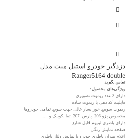
دزدگیر خودرو استیل میت مدل
Ranger5164 double
تماس بگیرید
ویژگی‌های محصول:
دارای 2 عدد ریموت تصویری
قابلیت کد دهی با ریموت ساده
ریموت سوییچ خور بسار عالی جهت سویچ تمامی خودروها
مخصوص پژو 206 .پارس .207 .تیبا .کوییک و ......
دارای باطری لیتیوم قابل شارژ
صفحه نمایش رنگی
اعلام میزان باطری خودرو یا نمایش ولتاژ باطری