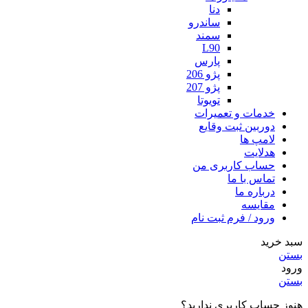
دنا
ساندرو
سمند
L90
پارس
پژو 206
پژو 207
تویوتا
خدمات و تعمیرات
دوربین ثبت وقایع
لامپ ها
هدلایت
حساب کاربری من
تماس با ما
درباره ما
مقایسه
ورود / فرم ثبت نام
سبد خرید
بستن
ورود
بستن
هنوز حساب کاربری ندارید؟