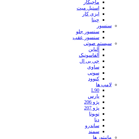
ماجیکار
استیل میت
ایزی کار
چیتا
سنسور
سنسور جلو
سنسور عقب
سیستم صوتی
آلپاین
آلفاسونیک
جی بی ال
ساوی
سونی
کنوود
لامپ ها
L90
پارس
پژو 206
پژو 207
تویوتا
دنا
ساندرو
سمند
مانیتور ها