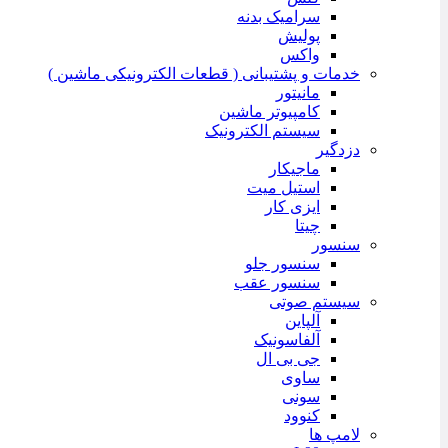
سرامیک بدنه
پولیش
واکس
خدمات و پشتیبانی ( قطعات الکترونیکی ماشین )
مانیتور
کامپیوتر ماشین
سیستم الکترونیک
دزدگیر
ماجیکار
استیل میت
ایزی کار
چیتا
سنسور
سنسور جلو
سنسور عقب
سیستم صوتی
آلپاین
آلفاسونیک
جی بی ال
ساوی
سونی
کنوود
لامپ ها