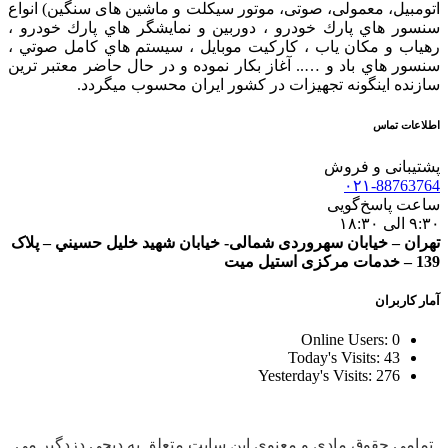
اتومبیل، معمولی، صوتی، موتور سیکلت و ماشین های سنگین) انواع
سنسور هاي پارك خودرو ، دوربين و نمايشگر هاي پارك خودرو ،
رهياب و مكان ياب ، كاركيت موبايل ، سيستم هاي كامل صوتي ،
سنسور هاي باد و ….. آغاز بكار نموده و در حال حاضر معتبر ترين
سازنده اينگونه تجهيزات در كشور ایران محسوب ميگردد.
اطلاعات تماس
پشتیبانی و فروش
۰۲۱-88763764
ساعت پاسخ‌گویی
۹:۳۰ الی ۱۸:۳۰
تهران – خيابان سهروردی شمالی- خيابان شهيد خليل حسيني – پلاک
139 – خدمات مرکزی استیل میت
آمار کاربران
Online Users:
0
Today's Visits:
43
Yesterday's Visits:
276
تمامی حقوق مادی و معنوی این سایت متعلق به دیجی دزدگیر می