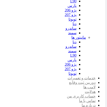
L90
پارس
پژو 206
پژو 207
تویوتا
دنا
ساندرو
سمند
مانیتور ها
دنا
ساندرو
سمند
L90
پارس
پژو 206
پژو 207
تویوتا
خدمات و تعمیرات
دوربین ثبت وقایع
لامپ ها
هدلایت
حساب کاربری من
تماس با ما
درباره ما