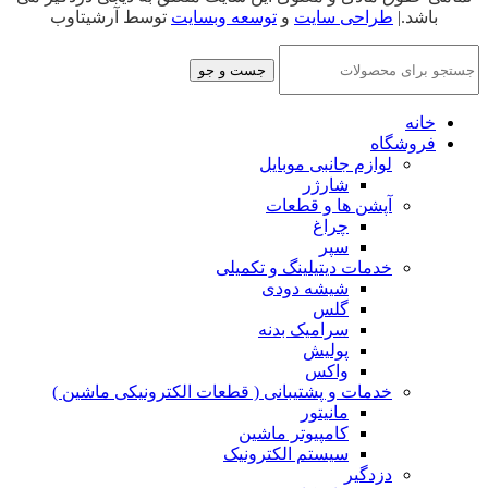
باشد.|
طراحی سایت
و
توسعه وبسایت
توسط آرشیتاوب
جست و جو
خانه
فروشگاه
لوازم جانبی موبایل
شارژر
آپشن ها و قطعات
چراغ
سپر
خدمات دیتیلینگ و تکمیلی
شیشه دودی
گلس
سرامیک بدنه
پولیش
واکس
خدمات و پشتیبانی ( قطعات الکترونیکی ماشین )
مانیتور
کامپیوتر ماشین
سیستم الکترونیک
دزدگیر