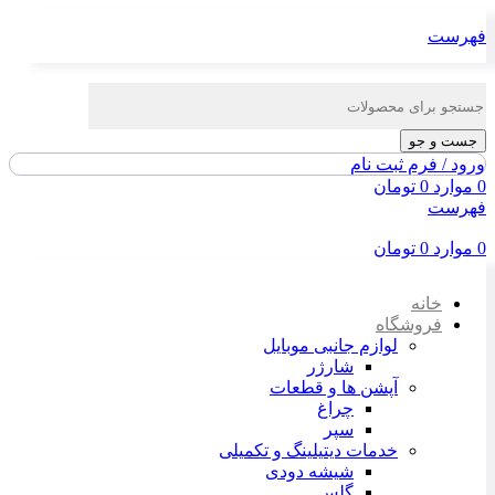
فهرست
جست و جو
ورود / فرم ثبت نام
0
موارد
0
تومان
فهرست
0
موارد
0
تومان
خانه
فروشگاه
لوازم جانبی موبایل
شارژر
آپشن ها و قطعات
چراغ
سپر
خدمات دیتیلینگ و تکمیلی
شیشه دودی
گلس