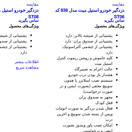
مقایسه
مقایسه
دزدگیر خودرو استیل میت مدل 838 کد
ST08
ST06
تماس بگیرید
تماس بگیرید
ویژگی‌های محصول
ویژگی‌های محصول
پشتیبانی از شیشه بالابر:
دارد
پشتیبانی از شیشه 
پشتیبانی از صندوق پران:
دارد
پشتیبانی از صندو
پشتیبانی از چشمی آلتراسونیک:
پشتیبانی از چشم
دارد
دارد
کلید خاموش و روشن ریموت کنترل
اطلاعات بیشتر
استیل میت
مشاهده سریع
حالت اعزام به تعمیرگاه
هشدار باز بودن درب خودرو
سیستم نصب امبلایزر یا همون
سوییچ مخفی (بصورت اپشن و در
صورت درخواست)
مجهز به صندوق پران
قفل کودک
فغال شدن دردگیر به صورت اتومات
وپس از بسته شدن سوییچ و اخرین
درب
امکان نصب پاور ویندوز بصورت
اپشن و درخواست