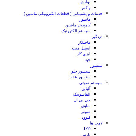
پولیش
واکس
خدمات و پشتیبانی ( قطعات الکترونیکی ماشین )
مانیتور
کامپیوتر ماشین
سیستم الکترونیک
دزدگیر
ماجیکار
استیل میت
ایزی کار
چیتا
سنسور
سنسور جلو
سنسور عقب
سیستم صوتی
آلپاین
آلفاسونیک
جی بی ال
ساوی
سونی
کنوود
لامپ ها
L90
پارس