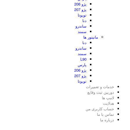
پژو 206
پژو 207
تویوتا
دنا
ساندرو
سمند
مانیتور ها
دنا
ساندرو
سمند
L90
پارس
پژو 206
پژو 207
تویوتا
خدمات و تعمیرات
دوربین ثبت وقایع
لامپ ها
هدلایت
حساب کاربری من
تماس با ما
درباره ما