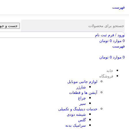
فهرست
جست و جو
ورود / فرم ثبت نام
0
موارد
0
تومان
فهرست
0
موارد
0
تومان
خانه
فروشگاه
لوازم جانبی موبایل
شارژر
آپشن ها و قطعات
چراغ
سپر
خدمات دیتیلینگ و تکمیلی
شیشه دودی
گلس
سرامیک بدنه