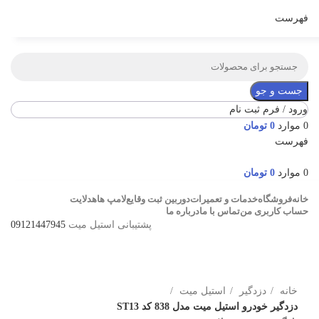
فهرست
جست و جو
ورود / فرم ثبت نام
0
موارد
0
تومان
فهرست
0
موارد
0
تومان
خانه
فروشگاه
خدمات و تعمیرات
دوربین ثبت وقایع
لامپ ها
هدلایت
حساب کاربری من
تماس با ما
درباره ما
پشتیبانی استیل میت
09121447945
برای بزرگنمایی کلیک کنید
خانه
دزدگیر
استیل میت
دزدگیر خودرو استیل میت مدل 838 کد ST13