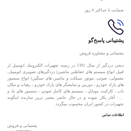
ضمانت تا حداکثر ۷ روز
پشتیبانی پاسخ‌گو
پشتیبانی و مشاوره فروش
دیجی دزدگیر از سال 1391 در زمينه تجهيزات الكترونيك اتومبیل از
قبيل انواع سيستم هاي حفاظتي ماشین( دزدگيرهای تصویری اتومبیل،
معمولی، صوتی، موتور سیکلت و ماشین های سنگین) انواع سنسور
هاي پارك خودرو ، دوربين و نمايشگر هاي پارك خودرو ، رهياب و مكان
ياب ، كاركيت موبايل ، سيستم هاي كامل صوتي ، سنسور هاي باد و
….. آغاز بكار نموده و در حال حاضر معتبر ترين سازنده اينگونه
تجهيزات در كشور ایران محسوب ميگردد.
اطلاعات تماس
پشتیبانی و فروش