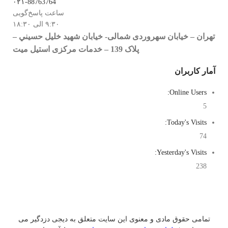
۰۲۱-88763764
ساعت پاسخ‌گویی
۹:۳۰ الی ۱۸:۳۰
تهران – خيابان سهروردی شمالی- خيابان شهيد خليل حسيني –
پلاک 139 – خدمات مرکزی استیل میت
آمار کاربران
Online Users:
5
Today's Visits:
74
Yesterday's Visits:
238
تمامی حقوق مادی و معنوی این سایت متعلق به دیجی دزدگیر می