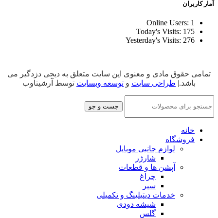
آمار کاربران
Online Users:
1
Today's Visits:
175
Yesterday's Visits:
276
تمامی حقوق مادی و معنوی این سایت متعلق به دیجی دزدگیر می
باشد.|
طراحی سایت
و
توسعه وبسایت
توسط آرشیتاوب
جست و جو
خانه
فروشگاه
لوازم جانبی موبایل
شارژر
آپشن ها و قطعات
چراغ
سپر
خدمات دیتیلینگ و تکمیلی
شیشه دودی
گلس