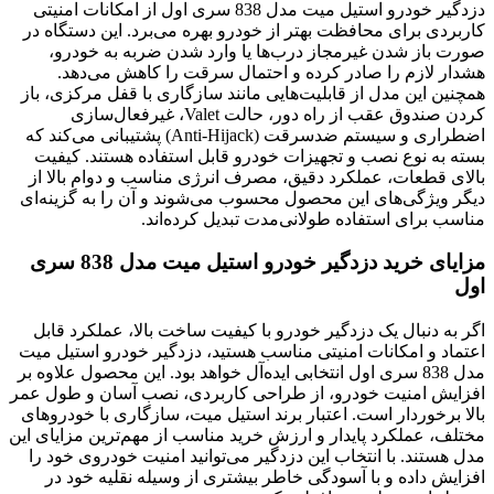
دزدگیر خودرو استیل میت مدل 838 سری اول از امکانات امنیتی
کاربردی برای محافظت بهتر از خودرو بهره می‌برد. این دستگاه در
صورت باز شدن غیرمجاز درب‌ها یا وارد شدن ضربه به خودرو،
هشدار لازم را صادر کرده و احتمال سرقت را کاهش می‌دهد.
همچنین این مدل از قابلیت‌هایی مانند سازگاری با قفل مرکزی، باز
کردن صندوق عقب از راه دور، حالت Valet، غیرفعال‌سازی
اضطراری و سیستم ضدسرقت (Anti-Hijack) پشتیبانی می‌کند که
بسته به نوع نصب و تجهیزات خودرو قابل استفاده هستند. کیفیت
بالای قطعات، عملکرد دقیق، مصرف انرژی مناسب و دوام بالا از
دیگر ویژگی‌های این محصول محسوب می‌شوند و آن را به گزینه‌ای
مناسب برای استفاده طولانی‌مدت تبدیل کرده‌اند.
مزایای خرید دزدگیر خودرو استیل میت مدل 838 سری
اول
اگر به دنبال یک دزدگیر خودرو با کیفیت ساخت بالا، عملکرد قابل
اعتماد و امکانات امنیتی مناسب هستید، دزدگیر خودرو استیل میت
مدل 838 سری اول انتخابی ایده‌آل خواهد بود. این محصول علاوه بر
افزایش امنیت خودرو، از طراحی کاربردی، نصب آسان و طول عمر
بالا برخوردار است. اعتبار برند استیل میت، سازگاری با خودروهای
مختلف، عملکرد پایدار و ارزش خرید مناسب از مهم‌ترین مزایای این
مدل هستند. با انتخاب این دزدگیر می‌توانید امنیت خودروی خود را
افزایش داده و با آسودگی خاطر بیشتری از وسیله نقلیه خود در