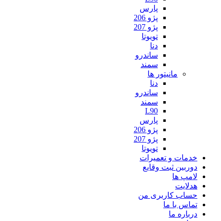
پارس
پژو 206
پژو 207
تویوتا
دنا
ساندرو
سمند
مانیتور ها
دنا
ساندرو
سمند
L90
پارس
پژو 206
پژو 207
تویوتا
خدمات و تعمیرات
دوربین ثبت وقایع
لامپ ها
هدلایت
حساب کاربری من
تماس با ما
درباره ما