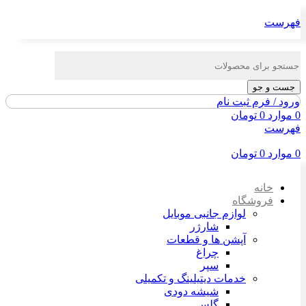
فهرست
جست و جو
ورود / فرم ثبت نام
0
موارد
0
تومان
فهرست
0
موارد
0
تومان
خانه
فروشگاه
لوازم جانبی موبایل
شارژر
آپشن ها و قطعات
چراغ
سپر
خدمات دیتیلینگ و تکمیلی
شیشه دودی
گلس