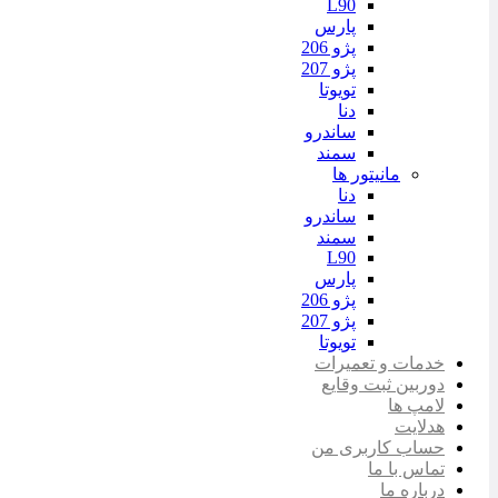
L90
پارس
پژو 206
پژو 207
تویوتا
دنا
ساندرو
سمند
مانیتور ها
دنا
ساندرو
سمند
L90
پارس
پژو 206
پژو 207
تویوتا
خدمات و تعمیرات
دوربین ثبت وقایع
لامپ ها
هدلایت
حساب کاربری من
تماس با ما
درباره ما