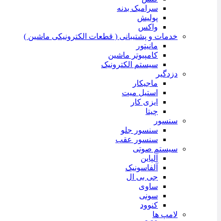
سرامیک بدنه
پولیش
واکس
خدمات و پشتیبانی ( قطعات الکترونیکی ماشین )
مانیتور
کامپیوتر ماشین
سیستم الکترونیک
دزدگیر
ماجیکار
استیل میت
ایزی کار
چیتا
سنسور
سنسور جلو
سنسور عقب
سیستم صوتی
آلپاین
آلفاسونیک
جی بی ال
ساوی
سونی
کنوود
لامپ ها