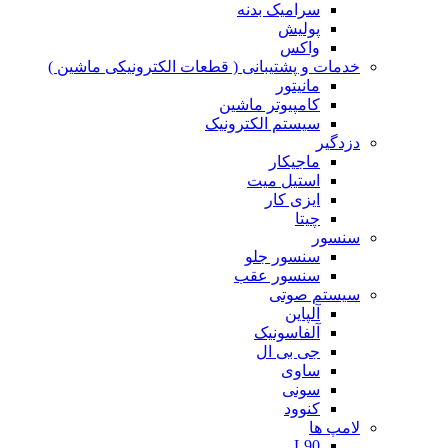
سرامیک بدنه
پولیش
واکس
خدمات و پشتیبانی ( قطعات الکترونیکی ماشین )
مانیتور
کامپیوتر ماشین
سیستم الکترونیک
دزدگیر
ماجیکار
استیل میت
ایزی کار
چیتا
سنسور
سنسور جلو
سنسور عقب
سیستم صوتی
آلپاین
آلفاسونیک
جی بی ال
ساوی
سونی
کنوود
لامپ ها
L90