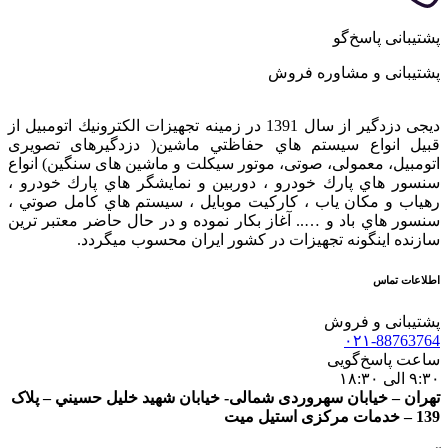
پشتیبانی پاسخ‌گو
پشتیبانی و مشاوره فروش
دیجی دزدگیر از سال 1391 در زمينه تجهيزات الكترونيك اتومبیل از
قبيل انواع سيستم هاي حفاظتي ماشین( دزدگيرهای تصویری
اتومبیل، معمولی، صوتی، موتور سیکلت و ماشین های سنگین) انواع
سنسور هاي پارك خودرو ، دوربين و نمايشگر هاي پارك خودرو ،
رهياب و مكان ياب ، كاركيت موبايل ، سيستم هاي كامل صوتي ،
سنسور هاي باد و ….. آغاز بكار نموده و در حال حاضر معتبر ترين
سازنده اينگونه تجهيزات در كشور ایران محسوب ميگردد.
اطلاعات تماس
پشتیبانی و فروش
۰۲۱-88763764
ساعت پاسخ‌گویی
۹:۳۰ الی ۱۸:۳۰
تهران – خيابان سهروردی شمالی- خيابان شهيد خليل حسيني – پلاک
139 – خدمات مرکزی استیل میت