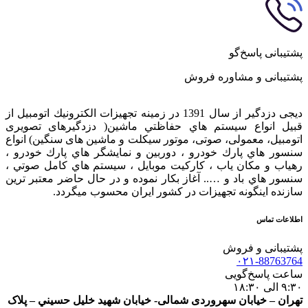
پشتیبانی پاسخ‌گو
پشتیبانی و مشاوره فروش
دیجی دزدگیر از سال 1391 در زمينه تجهيزات الكترونيك اتومبیل از
قبيل انواع سيستم هاي حفاظتي ماشین( دزدگيرهای تصویری
اتومبیل، معمولی، صوتی، موتور سیکلت و ماشین های سنگین) انواع
سنسور هاي پارك خودرو ، دوربين و نمايشگر هاي پارك خودرو ،
رهياب و مكان ياب ، كاركيت موبايل ، سيستم هاي كامل صوتي ،
سنسور هاي باد و ….. آغاز بكار نموده و در حال حاضر معتبر ترين
سازنده اينگونه تجهيزات در كشور ایران محسوب ميگردد.
اطلاعات تماس
پشتیبانی و فروش
۰۲۱-88763764
ساعت پاسخ‌گویی
۹:۳۰ الی ۱۸:۳۰
تهران – خيابان سهروردی شمالی- خيابان شهيد خليل حسيني – پلاک