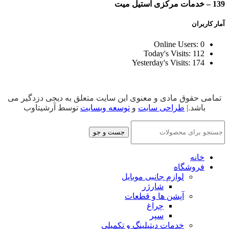
139 – خدمات مرکزی استیل میت
آمار کاربران
Online Users:
0
Today's Visits:
112
Yesterday's Visits:
174
تمامی حقوق مادی و معنوی این سایت متعلق به دیجی دزدگیر می
باشد.|
طراحی سایت
و
توسعه وبسایت
توسط آرشیتاوب
جست و جو
خانه
فروشگاه
لوازم جانبی موبایل
شارژر
آپشن ها و قطعات
چراغ
سپر
خدمات دیتیلینگ و تکمیلی