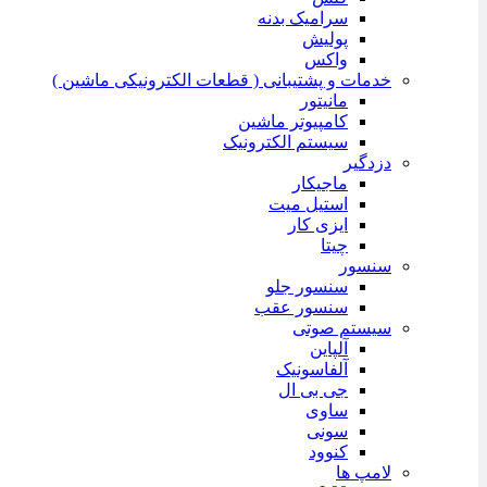
سرامیک بدنه
پولیش
واکس
خدمات و پشتیبانی ( قطعات الکترونیکی ماشین )
مانیتور
کامپیوتر ماشین
سیستم الکترونیک
دزدگیر
ماجیکار
استیل میت
ایزی کار
چیتا
سنسور
سنسور جلو
سنسور عقب
سیستم صوتی
آلپاین
آلفاسونیک
جی بی ال
ساوی
سونی
کنوود
لامپ ها