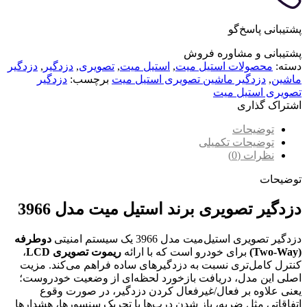
پشتیبانی پاسخ‌گو
پشتیبانی و مشاوره فروش
دسته:
محصولات استیل میت
,
استیل میت
,
تصویری
,
دزدگیر
,
دزدگیر
ماشین
,
دزدگیر ماشین تصویری استیل میت
برچسب:
دزدگیر
تصویری استیل میت
اشتراک گذاری
توضیحات
توضیحات تکمیلی
نظرات (0)
توضیحات
دزدگیر تصویری برند استیل میت مدل 3966
دزدگیر تصویری استیل‌میت مدل 3966 یک سیستم امنیتی
دوطرفه
(Two-Way)
برای خودرو است که با ارائه
ریموت تصویری LCD
،
کنترل کامل‌تری نسبت به دزدگیرهای ساده فراهم می‌کند. مزیت
اصلی این مدل، دریافت بازخورد لحظه‌ای از وضعیت خودروست؛
یعنی علاوه بر فعال/غیرفعال کردن دزدگیر، در صورت وقوع
اتفاقاتی مثل ضربه، باز شدن درب‌ها یا تحریک سنسورها، هشدارها