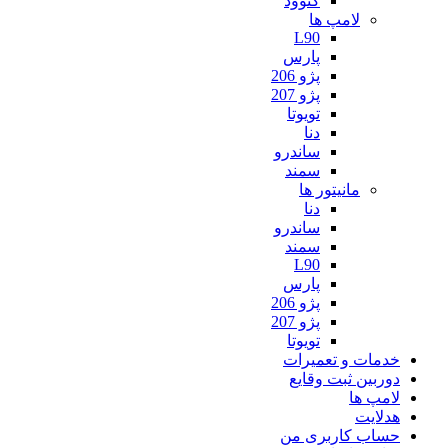
کنوود
لامپ ها
L90
پارس
پژو 206
پژو 207
تویوتا
دنا
ساندرو
سمند
مانیتور ها
دنا
ساندرو
سمند
L90
پارس
پژو 206
پژو 207
تویوتا
خدمات و تعمیرات
دوربین ثبت وقایع
لامپ ها
هدلایت
حساب کاربری من