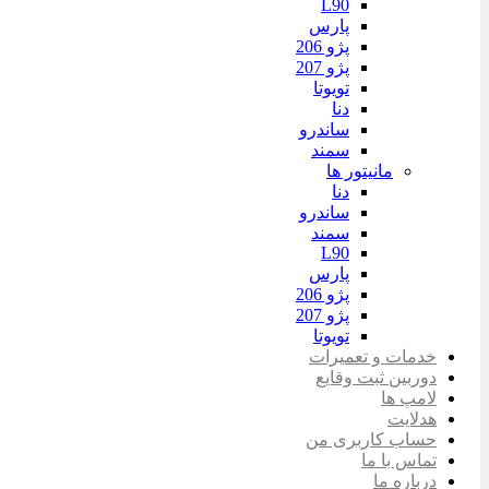
L90
پارس
پژو 206
پژو 207
تویوتا
دنا
ساندرو
سمند
مانیتور ها
دنا
ساندرو
سمند
L90
پارس
پژو 206
پژو 207
تویوتا
خدمات و تعمیرات
دوربین ثبت وقایع
لامپ ها
هدلایت
حساب کاربری من
تماس با ما
درباره ما