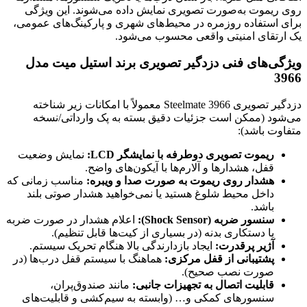
روی ریموت به‌صورت تصویری نمایش داده می‌شوند. این ویژگی
برای استفاده روزمره در محیط‌های شهری و پارکینگ‌های عمومی،
یک ارتقای امنیتی واقعی محسوب می‌شود.
ویژگی‌های فنی دزدگیر تصویری برند استیل میت مدل
3966
دزدگیر تصویری Steelmate 3966 معمولاً با امکانات زیر شناخته
می‌شود (ممکن است جزئیات دقیق بسته به پک وارداتی/نسخه
متفاوت باشد):
ریموت تصویری دوطرفه با نمایشگر LCD:
نمایش وضعیت
قفل، هشدارها و آلارم‌ها با آیکون‌های واضح.
هشدار روی ریموت به صورت صدا و ویبره:
مناسب زمانی که
داخل محیط شلوغ هستید یا نمی‌خواهید هشدار صوتی بلند
باشد.
سنسور ضربه (Shock Sensor):
اعلام هشدار در صورت ضربه
یا دستکاری بدنه (در بسیاری از کیت‌ها قابل تنظیم).
آژیر پرقدرت:
ایجاد بازدارندگی بالا هنگام تحریک سیستم.
پشتیبانی از قفل مرکزی:
هماهنگ با سیستم قفل درب‌ها (در
صورت نصب صحیح).
قابلیت اتصال به تجهیزات جانبی:
مانند صندوق‌پران،
سنسورهای کمکی و… (وابسته به سیم‌کشی و قابلیت‌های