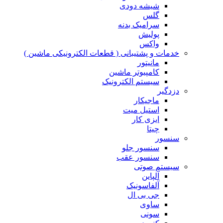
شیشه دودی
گلس
سرامیک بدنه
پولیش
واکس
خدمات و پشتیبانی ( قطعات الکترونیکی ماشین )
مانیتور
کامپیوتر ماشین
سیستم الکترونیک
دزدگیر
ماجیکار
استیل میت
ایزی کار
چیتا
سنسور
سنسور جلو
سنسور عقب
سیستم صوتی
آلپاین
آلفاسونیک
جی بی ال
ساوی
سونی