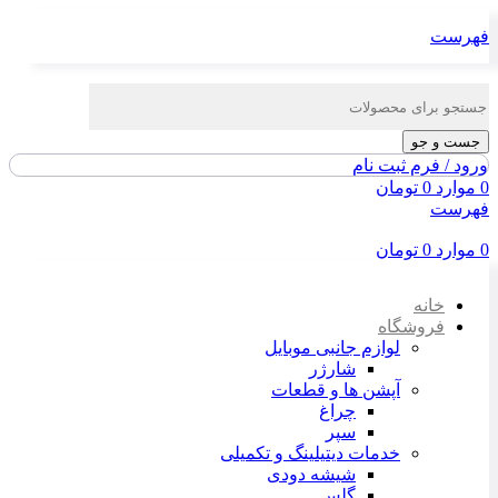
فهرست
جست و جو
ورود / فرم ثبت نام
0
موارد
0
تومان
فهرست
0
موارد
0
تومان
خانه
فروشگاه
لوازم جانبی موبایل
شارژر
آپشن ها و قطعات
چراغ
سپر
خدمات دیتیلینگ و تکمیلی
شیشه دودی
گلس