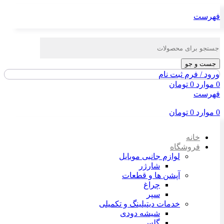
فهرست
جست و جو
ورود / فرم ثبت نام
0
موارد
0
تومان
فهرست
0
موارد
0
تومان
خانه
فروشگاه
لوازم جانبی موبایل
شارژر
آپشن ها و قطعات
چراغ
سپر
خدمات دیتیلینگ و تکمیلی
شیشه دودی
گلس