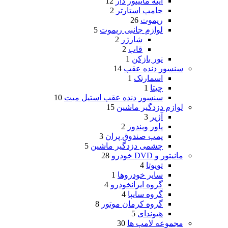
آینه مانیتور دار
12
جامپ استارتر
2
ریموت
26
لوازم جانبی ریموت
5
شارژر
2
قاب
2
نور بازکن
1
سنسور دنده عقب
14
اسمارتک
1
چیتا
1
سنسور دنده عقب استیل میت
10
لوازم دزدگیر ماشین
15
آژیر
3
پاور ویندوز
2
پمپ صندوق پران
3
چشمی دزدگیر ماشین
5
مانیتور و DVD خودرو
28
تویوتا
4
سایر خودروها
1
گروه ایرانخودرو
4
گروه سایپا
4
گروه کرمان موتور
8
هیوندای
5
مجموعه لامپ ها
30