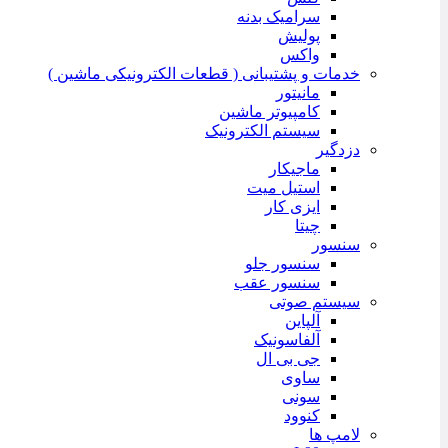
سرامیک بدنه
پولیش
واکس
خدمات و پشتیبانی ( قطعات الکترونیکی ماشین )
مانیتور
کامپیوتر ماشین
سیستم الکترونیک
دزدگیر
ماجیکار
استیل میت
ایزی کار
چیتا
سنسور
سنسور جلو
سنسور عقب
سیستم صوتی
آلپاین
آلفاسونیک
جی بی ال
ساوی
سونی
کنوود
لامپ ها