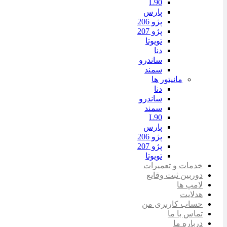
L90
پارس
پژو 206
پژو 207
تویوتا
دنا
ساندرو
سمند
مانیتور ها
دنا
ساندرو
سمند
L90
پارس
پژو 206
پژو 207
تویوتا
خدمات و تعمیرات
دوربین ثبت وقایع
لامپ ها
هدلایت
حساب کاربری من
تماس با ما
درباره ما