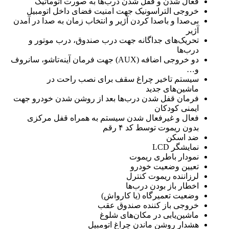
فعال شدن و قفل شدن درب‌ها به صورت اتوماتیک
خروجی التراسونیک جهت امنیت فضای داخل اتومبیل
بی‌صدا و باصدا کردن آژیر و انتخاب زمان به صدا در آمدن
آژیر
تحریک‌های جداگانه جهت درب صندوق، درب موتور و
درب‌ها
دو خروجی اضافه (AUX) جهت فرمان آینه‌تاشو، سانروف
و…
سیستم تاخیر چراغ سقف برای نصب راحت در
ماشین‌های جدید
فرمان قفل شدن درب‌ها بعد از روشن شدن خودرو جهت
ایمنی کودکان
فعال و غیرفعال شدن سیستم به همراه قفل مرکزی
بدون ریموت توسط کد ۴ رقم
ضد اسکن
نمایشگر LCD
نمودار باطری ریموت
تعیین وضعیت خودرو
لرزاننده ریموت کنترل
اخطار باز بودن درب‌ها
وضعیت تعمیرگاه (یا کارواش)
خروجی باز کننده صندوق عقب
ماشین‌یابی در مکان‌های شلوغ
هشدار روشن ماندن چراغ اتومبیل