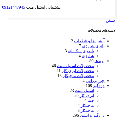
پشتیبانی استیل میت
09121447945
بستن
دسته‌های محصولات
آپشن ها و قطعات
2
باتری شارژی
7
باطری سکه ای
3
شارژی
4
برندها
80
محصولات استیل میت
46
محصولات ایزی کار
21
محصولات ماجیکار
13
جی پی اس
4
دزدگیر
168
استیل میت
23
ایزی کار
26
چیتا
4
ماجیکار
4
ماجیکار
8
دزدگیر و آپشن
296