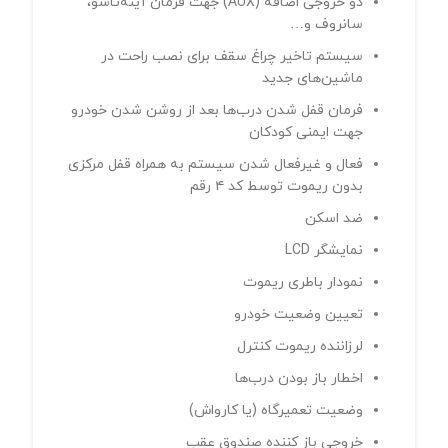
دو خروجی اضافه (AUX) جهت فرمان آینه‌تاشو،
سانروف و…
سیستم تاخیر چراغ سقف برای نصب راحت در
ماشین‌های جدید
فرمان قفل شدن درب‌ها بعد از روشن شدن خودرو
جهت ایمنی کودکان
فعال و غیرفعال شدن سیستم به همراه قفل مرکزی
بدون ریموت توسط کد ۴ رقم
ضد اسکن
نمایشگر LCD
نمودار باطری ریموت
تعیین وضعیت خودرو
لرزاننده ریموت کنترل
اخطار باز بودن درب‌ها
وضعیت تعمیرگاه (یا کارواش)
خروجی باز کننده صندوق عقب