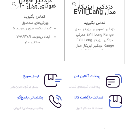
دزدگیر خودرو
هوتای مدل HT-
دزدگیر ایزیکار
ویژه
132
مدل E7III Lang
Range
تماس بگیرید
تماس بگیرید
ویژگی‌های محصول:
تعداد دکمه های ریموت:
5
دزدگیر تصویری ایزیکار مدل
E7III Long Range معرفی
ابعاد ریموت:
7.9*3.9*1.7
دزدگیر ایزیکار E7III Long
سانتی متر
Range دزدگیر ایزیکار مدل
وزن ریموت:
34 گرم
E7III Long Range یکی
پرداخت آنلاین امن
ارسال سریع
پرداخت با کارت‌های شتاب
ارسال در کوتاه‌ترین زمان
ضمانت بازگشت کالا
پشتیبانی پاسخ‌گو
ضمانت تا حداکثر ۷ روز
پشتیبانی و مشاوره فروش