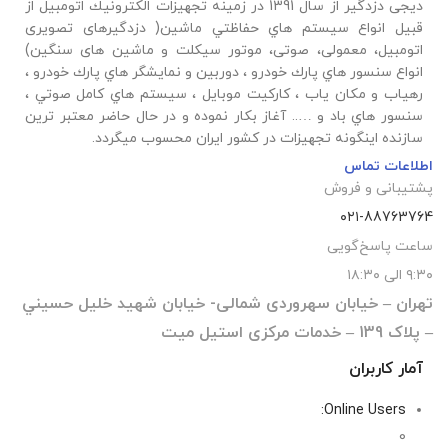
دیجی دزدگیر از سال 1391 در زمينه تجهيزات الكترونيك اتومبیل از
قبيل انواع سيستم هاي حفاظتي ماشین( دزدگيرهای تصویری
اتومبیل، معمولی، صوتی، موتور سیکلت و ماشین های سنگین)
انواع سنسور هاي پارك خودرو ، دوربين و نمايشگر هاي پارك خودرو ،
رهياب و مكان ياب ، كاركيت موبايل ، سيستم هاي كامل صوتي ،
سنسور هاي باد و ….. آغاز بكار نموده و در حال حاضر معتبر ترين
سازنده اينگونه تجهيزات در كشور ایران محسوب ميگردد.
اطلاعات تماس
پشتیبانی و فروش
۰۲۱-88763764
ساعت پاسخ‌گویی
۹:۳۰ الی ۱۸:۳۰
تهران – خيابان سهروردی شمالی- خيابان شهيد خليل حسيني
– پلاک 139 – خدمات مرکزی استیل میت
آمار کاربران
Online Users:
0