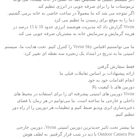
ترموستات ما را برای صرفه جویی در انرژی تنظیم کند.
اگر متوجه می شد که ما معمولاً در ساعت خاصی به خانه برمی گشتیم،
دما را به موقع برای رسیدن ما تنظیم می کرد.
Vivint گزارش داد که مدیریت هوشمند انرژی حدود 10 تا 15 درصد در
هزینه گرمایش و سرمایش خانه به مشتریان صرفه جویی می کند.
ما می توانستیم اقتباس Vivint Sky را کنترل کنیم. تحت هدایت ما، سیستم
امنیتی ما به تدریج در امتداد یک زنجیره سه نقطه ای تغییر کرد:
فقط سفارش گرفتن
ارائه پیشنهادات بر اساس تعاملات قبلی ما
انجام اقدامات خود به خود
دوربین های با کیفیت بالا
Vivint دوربین های امنیتی پیشرفته ای را برای استفاده در محیط های
داخلی و خارجی ما ساخته است. ما می‌توانیم در هر زمان با فضای
ذخیره‌سازی ابری ویدیو ضبط کنیم و تنظیمات هر دوربین را از راه دور
تنظیم کنیم.
ما بیشتر تحت تاثیر جدیدترین دوربین امنیتی Vivint، دوربین خارجی
Outdoor Camera Pro با دید در شب قرار گرفتیم. به لطف هوش