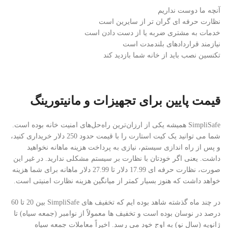
آنچه ما دوست نداریم
نظارت حرفه ای گران تر از سایرین است
خدمات به مشتری ضربه یا از دست دادن است
نیازمند قراردادهای بلندمدت است
تکنسین نصب باید از خانه شما بازدید کند
قیمت پایین برای تجهیزات و مانیتورینگ
SimpliSafe همیشه یکی از ارزان‌ترین راه‌حل‌های امنیت خانه بوده است.
شما می توانید یک کیت استارت را با قیمت حدود 250 دلار خریداری کنید،
و پس از راه اندازی سیستم، نیازی به پرداخت هزینه ماهانه نخواهید
داشت. یعنی اگر خودتان با نظارت بر سیستم مشکلی ندارید. در غیر این
صورت، نظارت حرفه ای 17.99 دلار تا 27.99 دلار ماهانه برای شما هزینه
خواهد داشت که هنوز بسیار کمتر از میانگین هزینه نظارت امنیتی است.
در چند ماه گذشته شاهد بوده ایم که تخفیف های SimpliSafe بین 20 تا 60
درصد در نوسان بوده است و تخفیف ها معمولاً از نوامبر (جمعه سیاه) تا
ژانویه (سال نو) به اوج خود می رسد. اخیراً معاملات جمعه سیاه