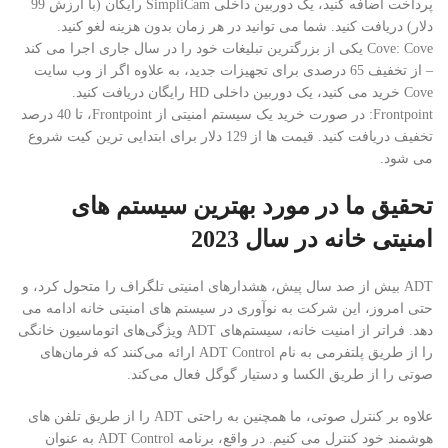
پرداخت اضافه کنید، یک دوربین داخلی SimpliCam رایگان (با ارزش 99
دلار) دریافت کنید. شما می توانید در هر زمان بدون هزینه لغو کنید.
Cove: Cove یکی از بزرگترین تبلیغات خود را در سال جاری اجرا می کند
– از تخفیف 65 درصدی برای تجهیزات جدید، به علاوه اگر از وب سایت
Cove خرید می کنید، یک دوربین داخلی HD رایگان دریافت کنید.
Frontpoint: در صورت خرید یک سیستم امنیتی از Frontpoint، تا 40 درصد
تخفیف دریافت کنید. قیمت ها از 129 دلار برای ابتدایی ترین کیت شروع
می شود.
تحقیق ما در مورد بهترین سیستم های
امنیتی خانه در سال 2023
ADT بیش از صد سال پیش، هشدارهای امنیتی تلگراف را متحول کرد، و
حتی امروز، این شرکت به نوآوری در سیستم های امنیتی خانه ادامه می
دهد. فراتر از امنیت خانه، سیستم‌های ADT ویژگی‌های اتوماسیون خانگی
را از طریق پلتفرمی به نام ADT Control ارائه می‌کنند که فرمان‌های
صوتی را از طریق الکسا و دستیار گوگل فعال می‌کند.
علاوه بر کنترل صوتی، ما همچنین به راحتی ADT را از طریق تلفن های
هوشمند خود کنترل می کنیم. در واقع، برنامه ADT Control به عنوان