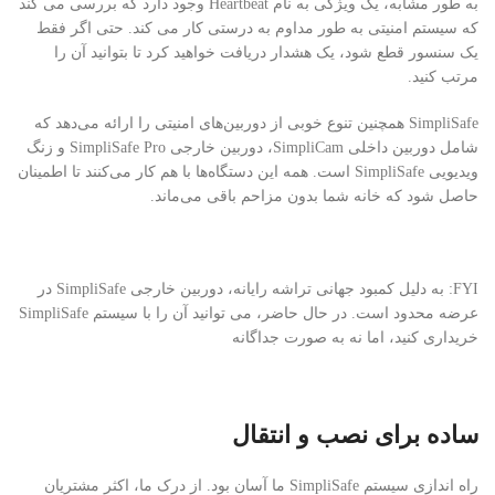
به طور مشابه، یک ویژگی به نام Heartbeat وجود دارد که بررسی می کند
که سیستم امنیتی به طور مداوم به درستی کار می کند. حتی اگر فقط
یک سنسور قطع شود، یک هشدار دریافت خواهید کرد تا بتوانید آن را
مرتب کنید.
SimpliSafe همچنین تنوع خوبی از دوربین‌های امنیتی را ارائه می‌دهد که
شامل دوربین داخلی SimpliCam، دوربین خارجی SimpliSafe Pro و زنگ
ویدیویی SimpliSafe است. همه این دستگاه‌ها با هم کار می‌کنند تا اطمینان
حاصل شود که خانه شما بدون مزاحم باقی می‌ماند.
FYI: به دلیل کمبود جهانی تراشه رایانه، دوربین خارجی SimpliSafe در
عرضه محدود است. در حال حاضر، می توانید آن را با سیستم SimpliSafe
خریداری کنید، اما نه به صورت جداگانه
ساده برای نصب و انتقال
راه اندازی سیستم SimpliSafe ما آسان بود. از درک ما، اکثر مشتریان