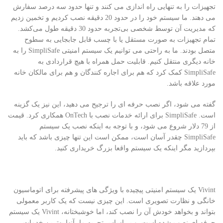
تجهیزات را به تنهایی راه اندازی می کنند و تنها حدود سه درصد سفارش
می دهند. ما سیستم خود را در حدود 20 دقیقه نصب کردیم و تخمین زدیم
که مدیریت آن توسط شخصی بی‌تجربه حدود 30 دقیقه طول می‌کشد.
تمام تجهیزات به صورت مستقل یا با چسب قابل جابجایی به سطوح
متصل بودند. ما به راحتی می توانیم یک سیستم امنیتی SimpliSafe را به
خانه دیگری منتقل کنیم. قابلیت حمل همراه با هیچ قراردادی به
SimpliSafe کمک کرد که هم برای اجاره کنندگان و هم برای مالکان خانه
مورد علاقه باشد.
گفته می شود، اگر نصب حرفه ای را ترجیح می دهید، این نیز یک گزینه
است. SimpliSafe برای ارائه خدمات نصب با OnTech همکاری کرد. قیمت
از 79 دلار شروع می شود، و با توجه به اینکه نصب یک سیستم
SimpliSafe چقدر آسان است، ممکن است این تنها چیزی باشد که باید
بپردازید مگر اینکه یک سیستم واقعا بزرگ خریداری کنید.
Vivint یک سیستم امنیتی پیچیده با ویژگی های پیشرفته برای اتوماسیون
خانگی و نظارت تصویری است. این چیزی نیست که یک کاربر معمولی
بتواند و بخواهد خودش آن را نصب کند، اما خوشبختانه، Vivint یک سیستم
حرفه ای نصب شده است. و بر اساس تجربه ما، آنها بهترین خدمات