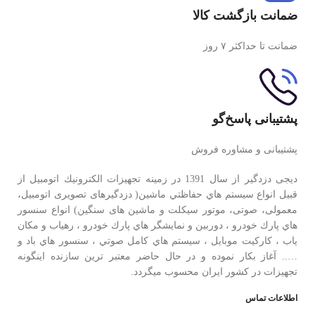
ضمانت بازگشت کالا
ضمانت تا حداکثر ۷ روز
پشتیبانی پاسخ‌گو
پشتیبانی و مشاوره فروش
دیجی دزدگیر از سال 1391 در زمينه تجهيزات الكترونيك اتومبیل از
قبيل انواع سيستم هاي حفاظتي ماشین( دزدگيرهای تصویری اتومبیل،
معمولی، صوتی، موتور سیکلت و ماشین های سنگین) انواع سنسور
هاي پارك خودرو ، دوربين و نمايشگر هاي پارك خودرو ، رهياب و مكان
ياب ، كاركيت موبايل ، سيستم هاي كامل صوتي ، سنسور هاي باد و
….. آغاز بكار نموده و در حال حاضر معتبر ترين سازنده اينگونه
تجهيزات در كشور ایران محسوب ميگردد.
اطلاعات تماس