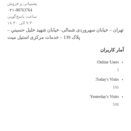
پشتیبانی و فروش
۰۲۱-88763764
ساعت پاسخ‌گویی
۹:۳۰ الی ۱۸:۳۰
تهران – خيابان سهروردی شمالی- خيابان شهيد خليل حسيني –
پلاک 139 – خدمات مرکزی استیل میت
آمار کاربران
Online Users:
3
Today's Visits:
166
Yesterday's Visits:
598