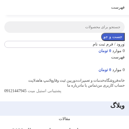
فهرست
جست و جو
ورود / فرم ثبت نام
0
موارد
0
تومان
فهرست
0
موارد
0
تومان
خانه
فروشگاه
خدمات و تعمیرات
دوربین ثبت وقایع
لامپ ها
هدلایت
حساب کاربری من
تماس با ما
درباره ما
پشتیبانی استیل میت
09121447945
وبلاگ
مقالات