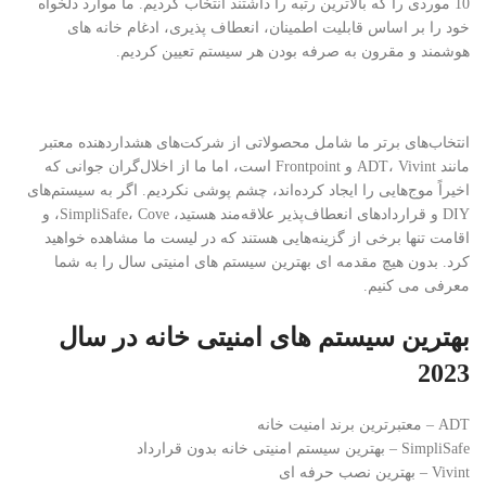
10 موردی را که بالاترین رتبه را داشتند انتخاب کردیم. ما موارد دلخواه
خود را بر اساس قابلیت اطمینان، انعطاف پذیری، ادغام خانه های
هوشمند و مقرون به صرفه بودن هر سیستم تعیین کردیم.
انتخاب‌های برتر ما شامل محصولاتی از شرکت‌های هشداردهنده معتبر
مانند ADT، Vivint و Frontpoint است، اما ما از اخلال‌گران جوانی که
اخیراً موج‌هایی را ایجاد کرده‌اند، چشم پوشی نکردیم. اگر به سیستم‌های
DIY و قراردادهای انعطاف‌پذیر علاقه‌مند هستید، SimpliSafe، Cove، و
اقامت تنها برخی از گزینه‌هایی هستند که در لیست ما مشاهده خواهید
کرد. بدون هیچ مقدمه ای بهترین سیستم های امنیتی سال را به شما
معرفی می کنیم.
بهترین سیستم های امنیتی خانه در سال
2023
ADT – معتبرترین برند امنیت خانه
SimpliSafe – بهترین سیستم امنیتی خانه بدون قرارداد
Vivint – بهترین نصب حرفه ای