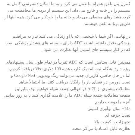
کنترل پنل تلفن همراه ما عمل می کرد و به ما امکان دسترسی کامل به
سیستم را در خانه و خارج می داد. این سیستم از دزدی ها محافظت می
کرد، هشدارهای محیطی می داد و خانه ما را خودکار می کرد، همه اینها از
طریق برنامه تلفن هوشمند.
در نهایت، اگر شما یا شخصی که با او زندگی می کنید نیاز به مراقبت
پزشکی دقیق داشته باشید، ADT دارای سیستم های هشدار پزشکی است
که در کنار سیستم های امنیتی آنها نظارت می شود.
همچنین قابل ستایش است که ADT تقریباً در تمام طول سال پیشنهادهای
ویژه دارد. هنگام ثبت‌نام، یک کارت هدیه 100 دلاری Visa دریافت کردیم،
اما در حال حاضر، کاربران جدید می‌توانند زنگ ویدیویی Google Nest و
نصب دوربین در فضای باز را رایگان دریافت کنند. ما احتمالاً شاهد
معاملات بیشتری از ADT در حوالی جمعه سیاه خواهیم بود، بنابراین
صفحه معاملات جمعه سیاه ADT ما را علامت گذاری کنید تا به روز بمانید.
آنچه ما دوست داریم
145+ سال نوآوری امنیتی
نصب حرفه ای
تجهیزات با کیفیت بالا
نظارت قابل اعتماد با مراکز متعدد