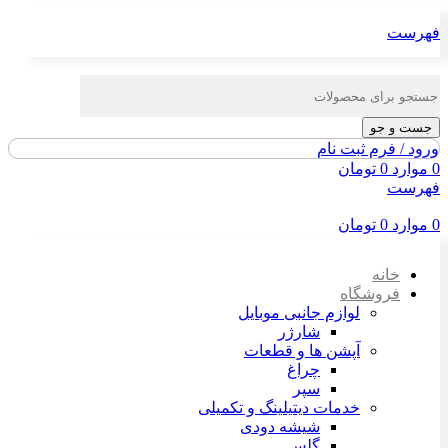
فهرست
جست و جو
ورود / فرم ثبت نام
0
موارد
0
تومان
فهرست
0
موارد
0
تومان
خانه
فروشگاه
لوازم جانبی موبایل
شارژر
آپشن ها و قطعات
چراغ
سپر
خدمات دیتیلینگ و تکمیلی
شیشه دودی
گلس