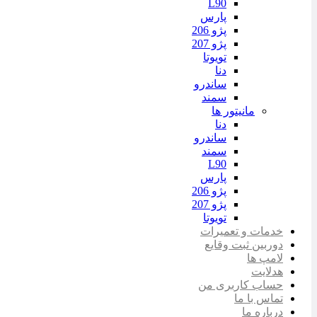
L90
پارس
پژو 206
پژو 207
تویوتا
دنا
ساندرو
سمند
مانیتور ها
دنا
ساندرو
سمند
L90
پارس
پژو 206
پژو 207
تویوتا
خدمات و تعمیرات
دوربین ثبت وقایع
لامپ ها
هدلایت
حساب کاربری من
تماس با ما
درباره ما