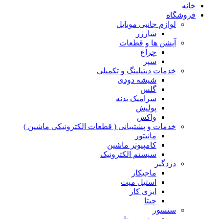
خانه
فروشگاه
لوازم جانبی موبایل
شارژر
آپشن ها و قطعات
چراغ
سپر
خدمات دیتیلینگ و تکمیلی
شیشه دودی
گلس
سرامیک بدنه
پولیش
واکس
خدمات و پشتیبانی ( قطعات الکترونیکی ماشین )
مانیتور
کامپیوتر ماشین
سیستم الکترونیک
دزدگیر
ماجیکار
استیل میت
ایزی کار
چیتا
سنسور