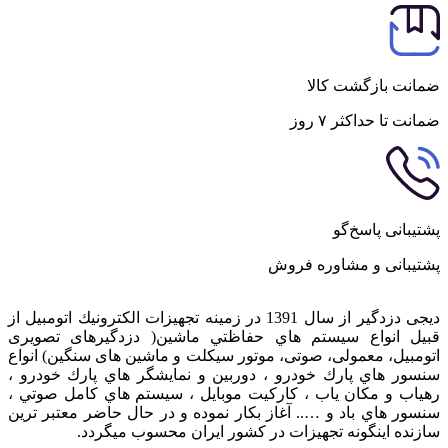
ضمانت بازگشت کالا
ضمانت تا حداکثر ۷ روز
پشتیبانی پاسخ‌گو
پشتیبانی و مشاوره فروش
دیجی دزدگیر از سال 1391 در زمينه تجهيزات الكترونيك اتومبیل از
قبيل انواع سيستم هاي حفاظتي ماشین( دزدگيرهای تصویری
اتومبیل، معمولی، صوتی، موتور سیکلت و ماشین های سنگین) انواع
سنسور هاي پارك خودرو ، دوربين و نمايشگر هاي پارك خودرو ،
رهياب و مكان ياب ، كاركيت موبايل ، سيستم هاي كامل صوتي ،
سنسور هاي باد و ….. آغاز بكار نموده و در حال حاضر معتبر ترين
سازنده اينگونه تجهيزات در كشور ایران محسوب ميگردد.