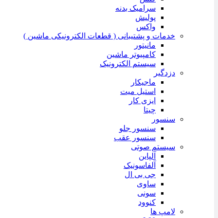
سرامیک بدنه
پولیش
واکس
خدمات و پشتیبانی ( قطعات الکترونیکی ماشین )
مانیتور
کامپیوتر ماشین
سیستم الکترونیک
دزدگیر
ماجیکار
استیل میت
ایزی کار
چیتا
سنسور
سنسور جلو
سنسور عقب
سیستم صوتی
آلپاین
آلفاسونیک
جی بی ال
ساوی
سونی
کنوود
لامپ ها