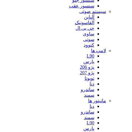
سنسور جلو
سنسور عقب
سیستم صوتی
آلپاین
آلفاسونیک
جی بی ال
ساوی
سونی
کنوود
لامپ ها
L90
پارس
پژو 206
پژو 207
تویوتا
دنا
ساندرو
سمند
مانیتور ها
دنا
ساندرو
سمند
L90
پارس