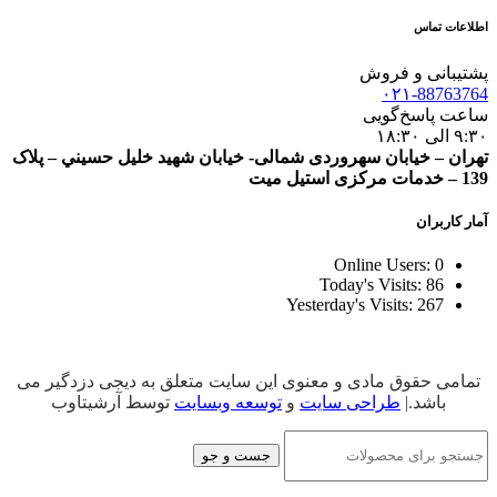
اطلاعات تماس
پشتیبانی و فروش
۰۲۱-88763764
ساعت پاسخ‌گویی
۹:۳۰ الی ۱۸:۳۰
تهران – خيابان سهروردی شمالی- خيابان شهيد خليل حسيني – پلاک
139 – خدمات مرکزی استیل میت
آمار کاربران
Online Users:
0
Today's Visits:
86
Yesterday's Visits:
267
تمامی حقوق مادی و معنوی این سایت متعلق به دیجی دزدگیر می
باشد.|
طراحی سایت
و
توسعه وبسایت
توسط آرشیتاوب
جست و جو