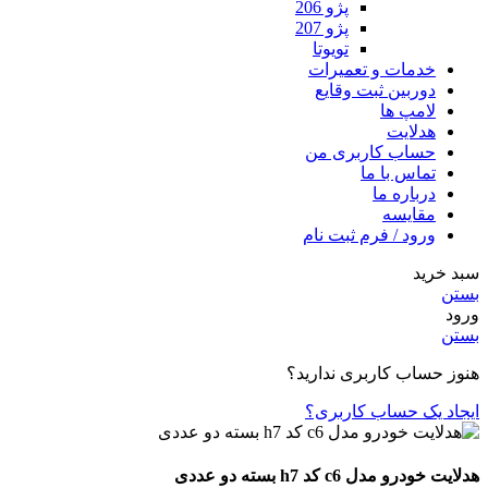
پژو 206
پژو 207
تویوتا
خدمات و تعمیرات
دوربین ثبت وقایع
لامپ ها
هدلایت
حساب کاربری من
تماس با ما
درباره ما
مقایسه
ورود / فرم ثبت نام
سبد خرید
بستن
ورود
بستن
هنوز حساب کاربری ندارید؟
ایجاد یک حساب کاربری؟
هدلایت خودرو مدل c6 کد h7 بسته دو عددی