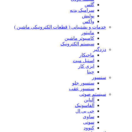
گلس
سرامیک بدنه
پولیش
واکس
خدمات و پشتیبانی ( قطعات الکترونیکی ماشین )
مانیتور
کامپیوتر ماشین
سیستم الکترونیک
دزدگیر
ماجیکار
استیل میت
ایزی کار
چیتا
سنسور
سنسور جلو
سنسور عقب
سیستم صوتی
آلپاین
آلفاسونیک
جی بی ال
ساوی
سونی
کنوود