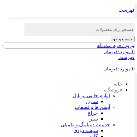
فهرست
جست و جو
ورود / فرم ثبت نام
0
موارد
0
تومان
فهرست
0
موارد
0
تومان
خانه
فروشگاه
لوازم جانبی موبایل
شارژر
آپشن ها و قطعات
چراغ
سپر
خدمات دیتیلینگ و تکمیلی
شیشه دودی
گلس