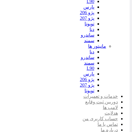
L90
پارس
پژو 206
پژو 207
تویوتا
دنا
ساندرو
سمند
مانیتور ها
دنا
ساندرو
سمند
L90
پارس
پژو 206
پژو 207
تویوتا
خدمات و تعمیرات
دوربین ثبت وقایع
لامپ ها
هدلایت
حساب کاربری من
تماس با ما
درباره ما