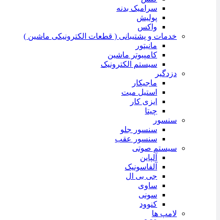
سرامیک بدنه
پولیش
واکس
خدمات و پشتیبانی ( قطعات الکترونیکی ماشین )
مانیتور
کامپیوتر ماشین
سیستم الکترونیک
دزدگیر
ماجیکار
استیل میت
ایزی کار
چیتا
سنسور
سنسور جلو
سنسور عقب
سیستم صوتی
آلپاین
آلفاسونیک
جی بی ال
ساوی
سونی
کنوود
لامپ ها