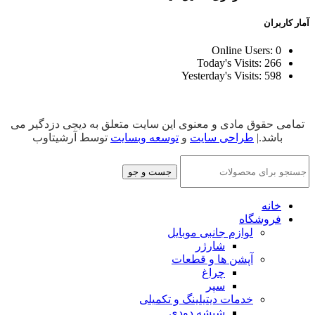
آمار کاربران
Online Users:
0
Today's Visits:
266
Yesterday's Visits:
598
تمامی حقوق مادی و معنوی این سایت متعلق به دیجی دزدگیر می
باشد.|
طراحی سایت
و
توسعه وبسایت
توسط آرشیتاوب
جست و جو
خانه
فروشگاه
لوازم جانبی موبایل
شارژر
آپشن ها و قطعات
چراغ
سپر
خدمات دیتیلینگ و تکمیلی
شیشه دودی