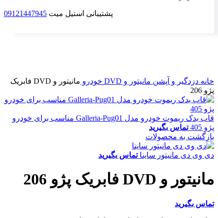
پشتیبانی استیل میت
09121447945
برای بزرگنمایی کلیک کنید
خانه
دزدگیر و آپشن
مانیتور و DVD خودرو
مانیتور و DVD فابریک
پژو 206
قاب یدک ریموت خودرو مدل Galleria-Pug01 مناسب برای خودرو
پژو 405
تماس بگیرید
بازگشت به محصولات
دی وی دی مانیتور ساینا
تماس بگیرید
مانیتور و DVD فابریک پژو 206
تماس بگیرید