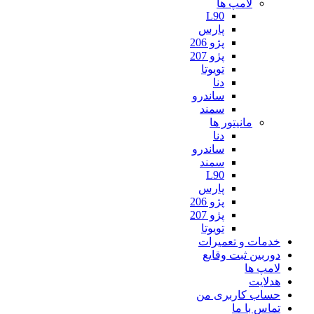
لامپ ها
L90
پارس
پژو 206
پژو 207
تویوتا
دنا
ساندرو
سمند
مانیتور ها
دنا
ساندرو
سمند
L90
پارس
پژو 206
پژو 207
تویوتا
خدمات و تعمیرات
دوربین ثبت وقایع
لامپ ها
هدلایت
حساب کاربری من
تماس با ما