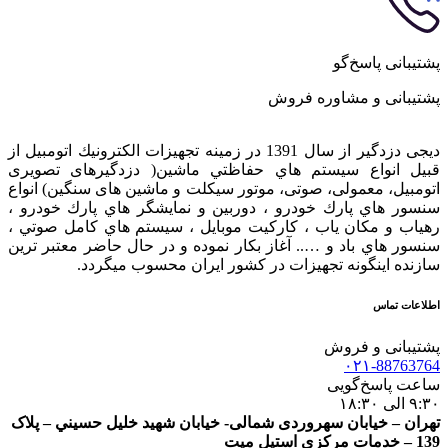
پشتیبانی پاسخ‌گو
پشتیبانی و مشاوره فروش
دیجی دزدگیر از سال 1391 در زمينه تجهيزات الكترونيك اتومبیل از
قبيل انواع سيستم هاي حفاظتي ماشین( دزدگيرهای تصویری
اتومبیل، معمولی، صوتی، موتور سیکلت و ماشین های سنگین) انواع
سنسور هاي پارك خودرو ، دوربين و نمايشگر هاي پارك خودرو ،
رهياب و مكان ياب ، كاركيت موبايل ، سيستم هاي كامل صوتي ،
سنسور هاي باد و ….. آغاز بكار نموده و در حال حاضر معتبر ترين
سازنده اينگونه تجهيزات در كشور ایران محسوب ميگردد.
اطلاعات تماس
پشتیبانی و فروش
۰۲۱-88763764
ساعت پاسخ‌گویی
۹:۳۰ الی ۱۸:۳۰
تهران – خيابان سهروردی شمالی- خيابان شهيد خليل حسيني – پلاک
139 – خدمات مرکزی استیل میت