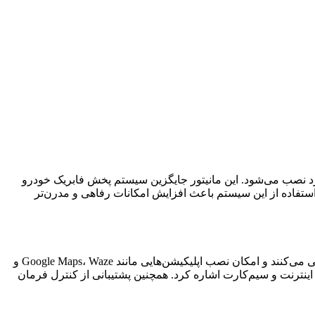
 طراحی داشبورد نصب می‌شود. این مانیتور جایگزین سیستم پخش فابریک خودرو
ل به موبایل را در اختیار راننده قرار می‌دهد. استفاده از این سیستم باعث افزایش امکانات رفاهی و مدرن‌تر
مانیتور فابریک توسان IX35 معمولاً دارای صفحه‌نمایش 9 اینچ لمسی با کیفیت HD یا IPS است. بیشتر مدل‌ها از سیستم‌عامل اندروید پشتیبانی می‌کنند و امکان نصب اپلیکیشن‌هایی مانند Google Maps، Waze و
وان به بلوتوث، USB، ورودی دوربین عقب، GPS و در برخی نسخه‌ها اتصال به اینترنت و سیم‌کارت اشاره کرد. همچنین پشتیبانی از کنترل فرمان