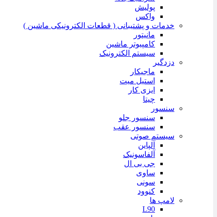
پولیش
واکس
خدمات و پشتیبانی ( قطعات الکترونیکی ماشین )
مانیتور
کامپیوتر ماشین
سیستم الکترونیک
دزدگیر
ماجیکار
استیل میت
ایزی کار
چیتا
سنسور
سنسور جلو
سنسور عقب
سیستم صوتی
آلپاین
آلفاسونیک
جی بی ال
ساوی
سونی
کنوود
لامپ ها
L90