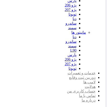
پارس
پژو 206
پژو 207
تویوتا
دنا
ساندرو
سمند
مانیتور ها
دنا
ساندرو
سمند
L90
پارس
پژو 206
پژو 207
تویوتا
خدمات و تعمیرات
دوربین ثبت وقایع
لامپ ها
هدلایت
حساب کاربری من
تماس با ما
درباره ما