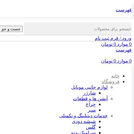
فهرست
جست و جو
ورود / فرم ثبت نام
0
موارد
0
تومان
فهرست
0
موارد
0
تومان
خانه
فروشگاه
لوازم جانبی موبایل
شارژر
آپشن ها و قطعات
چراغ
سپر
خدمات دیتیلینگ و تکمیلی
شیشه دودی
گلس
سرامیک بدنه