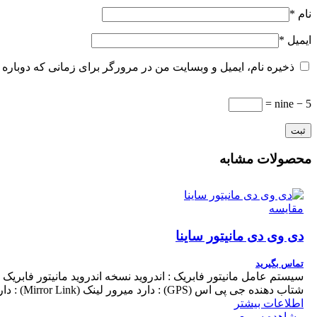
نام
*
ایمیل
*
ذخیره نام، ایمیل و وبسایت من در مرورگر برای زمانی که دوباره 
nine − 5 =
محصولات مشابه
مقایسه
دی وی دی مانیتور ساینا
تماس بگیرید
شتاب دهنده جی پی اس (GPS) : دارد میرور لینک (Mirror Link) : دارد اپل کارپلی (Apple CarPlay) : پشتیبانی می‌کند
اطلاعات بیشتر
مشاهده سریع