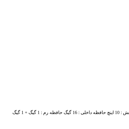
سیستم عامل مانیتور فابریک : اندروید نسخه اندروید مانیتور فابریک : اندروید 10 ( Android Q ) ابعاد مانیتور فابریک : 11 اینچ ابعاد صفحه نمایش : 10 اینچ حافظه داخلی : 16 گیگ حافظه رم : 1 گیگ + 1 گیگ