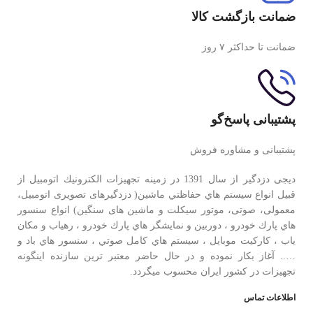
ضمانت بازگشت کالا
ضمانت تا حداکثر ۷ روز
پشتیبانی پاسخ‌گو
پشتیبانی و مشاوره فروش
دیجی دزدگیر از سال 1391 در زمينه تجهيزات الكترونيك اتومبیل از
قبيل انواع سيستم هاي حفاظتي ماشین( دزدگيرهای تصویری اتومبیل،
معمولی، صوتی، موتور سیکلت و ماشین های سنگین) انواع سنسور
هاي پارك خودرو ، دوربين و نمايشگر هاي پارك خودرو ، رهياب و مكان
ياب ، كاركيت موبايل ، سيستم هاي كامل صوتي ، سنسور هاي باد و
….. آغاز بكار نموده و در حال حاضر معتبر ترين سازنده اينگونه
تجهيزات در كشور ایران محسوب ميگردد.
اطلاعات تماس