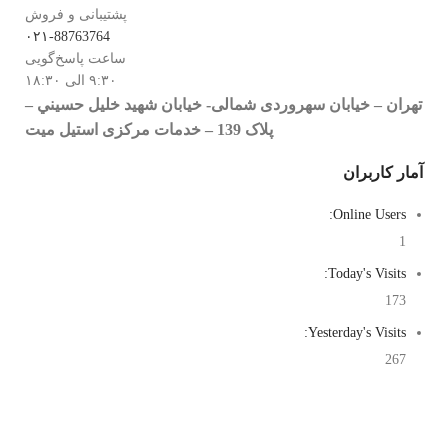
پشتیبانی و فروش
۰۲۱-88763764
ساعت پاسخ‌گویی
۹:۳۰ الی ۱۸:۳۰
تهران – خيابان سهروردی شمالی- خيابان شهيد خليل حسيني –
پلاک 139 – خدمات مرکزی استیل میت
آمار کاربران
Online Users:
1
Today's Visits:
173
Yesterday's Visits:
267