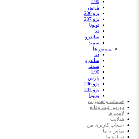
L90
پارس
پژو 206
پژو 207
تویوتا
دنا
ساندرو
سمند
مانیتور ها
دنا
ساندرو
سمند
L90
پارس
پژو 206
پژو 207
تویوتا
خدمات و تعمیرات
دوربین ثبت وقایع
لامپ ها
هدلایت
حساب کاربری من
تماس با ما
درباره ما