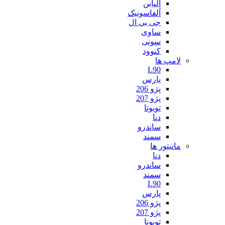
آلپاین
آلفاسونیک
جی بی ال
ساوی
سونی
کنوود
لامپ ها
L90
پارس
پژو 206
پژو 207
تویوتا
دنا
ساندرو
سمند
مانیتور ها
دنا
ساندرو
سمند
L90
پارس
پژو 206
پژو 207
تویوتا