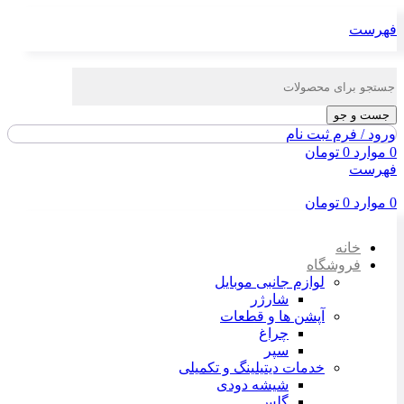
فهرست
جست و جو
ورود / فرم ثبت نام
0
موارد
0
تومان
فهرست
0
موارد
0
تومان
خانه
فروشگاه
لوازم جانبی موبایل
شارژر
آپشن ها و قطعات
چراغ
سپر
خدمات دیتیلینگ و تکمیلی
شیشه دودی
گلس