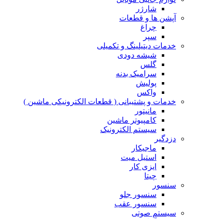
شارژر
آپشن ها و قطعات
چراغ
سپر
خدمات دیتیلینگ و تکمیلی
شیشه دودی
گلس
سرامیک بدنه
پولیش
واکس
خدمات و پشتیبانی ( قطعات الکترونیکی ماشین )
مانیتور
کامپیوتر ماشین
سیستم الکترونیک
دزدگیر
ماجیکار
استیل میت
ایزی کار
چیتا
سنسور
سنسور جلو
سنسور عقب
سیستم صوتی