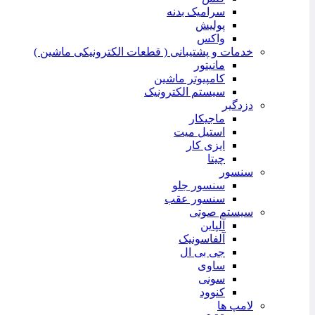
سرامیک بدنه
پولیش
واکس
خدمات و پشتیبانی ( قطعات الکترونیکی ماشین )
مانیتور
کامپیوتر ماشین
سیستم الکترونیک
دزدگیر
ماجیکار
استیل میت
ایزی کار
چیتا
سنسور
سنسور جلو
سنسور عقب
سیستم صوتی
آلپاین
آلفاسونیک
جی بی ال
ساوی
سونی
کنوود
لامپ ها