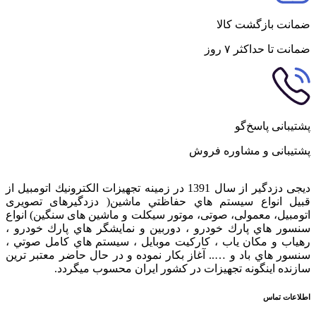
ضمانت بازگشت کالا
ضمانت تا حداکثر ۷ روز
پشتیبانی پاسخ‌گو
پشتیبانی و مشاوره فروش
دیجی دزدگیر از سال 1391 در زمينه تجهيزات الكترونيك اتومبیل از
قبيل انواع سيستم هاي حفاظتي ماشین( دزدگيرهای تصویری
اتومبیل، معمولی، صوتی، موتور سیکلت و ماشین های سنگین) انواع
سنسور هاي پارك خودرو ، دوربين و نمايشگر هاي پارك خودرو ،
رهياب و مكان ياب ، كاركيت موبايل ، سيستم هاي كامل صوتي ،
سنسور هاي باد و ….. آغاز بكار نموده و در حال حاضر معتبر ترين
سازنده اينگونه تجهيزات در كشور ایران محسوب ميگردد.
اطلاعات تماس