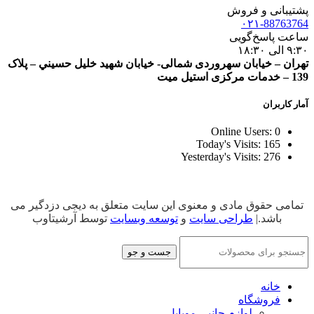
پشتیبانی و فروش
۰۲۱-88763764
ساعت پاسخ‌گویی
۹:۳۰ الی ۱۸:۳۰
تهران – خيابان سهروردی شمالی- خيابان شهيد خليل حسيني – پلاک
139 – خدمات مرکزی استیل میت
آمار کاربران
Online Users:
0
Today's Visits:
165
Yesterday's Visits:
276
تمامی حقوق مادی و معنوی این سایت متعلق به دیجی دزدگیر می
باشد.|
طراحی سایت
و
توسعه وبسایت
توسط آرشیتاوب
جست و جو
خانه
فروشگاه
لوازم جانبی موبایل