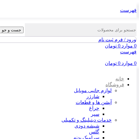
فهرست
جست و جو
ورود / فرم ثبت نام
0
موارد
0
تومان
فهرست
0
موارد
0
تومان
خانه
فروشگاه
لوازم جانبی موبایل
شارژر
آپشن ها و قطعات
چراغ
سپر
خدمات دیتیلینگ و تکمیلی
شیشه دودی
گلس
سرامیک بدنه