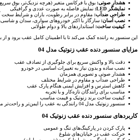
هشدار صوتی:
بوق با فرکانس متغیر (هرچه نزدیک‌تر، بوق سریع‌ت
نمایشگر LED:
نمایش فاصله به صورت عددی و گرافیکی
طراحی ضدآب:
مقاوم در برابر رطوبت، باران و شرایط سخت آ
نصب آسان:
سازگار با اکثر خودروهای سواری، سدان و شاسی‌بل
کیفیت ساخت:
استانداردهای بالا و دوام طولانی
این سنسور به راننده کمک می‌کند تا با اطمینان کامل عقب برود و از ب
مزایای سنسور دنده عقب زنوتیک مدل 04
دقت بالا و واکنش سریع برای جلوگیری از تصادف عقب
نصب ساده و بدون نیاز به تغییرات اساسی در خودرو
هشدار صوتی و تصویری همزمان
طراحی ضدآب و مقاوم در شرایط مختلف
کاهش استرس و افزایش ایمنی هنگام پارک عقب
مناسب برای رانندگان تازه‌کار و با تجربه
کیفیت ساخت برند زنوتیک و قیمت مناسب
سنسور زنوتیک مدل 04 رانندگی به عقب را ایمن‌تر و راحت‌تر می‌کند.
کاربردهای سنسور دنده عقب زنوتیک 04
پارک کردن در پارکینگ‌های تنگ و عمومی
حرکت عقب در خیابان‌های شلوغ
کمک به رانندگی در شرایط کم‌دید (شب، مه، باران)