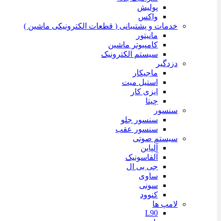
پولیش
واکس
خدمات و پشتیبانی ( قطعات الکترونیکی ماشین )
مانیتور
کامپیوتر ماشین
سیستم الکترونیک
دزدگیر
ماجیکار
استیل میت
ایزی کار
چیتا
سنسور
سنسور جلو
سنسور عقب
سیستم صوتی
آلپاین
آلفاسونیک
جی بی ال
ساوی
سونی
کنوود
لامپ ها
L90