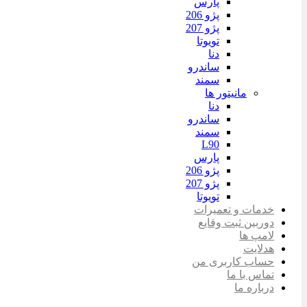
پارس
پژو 206
پژو 207
تویوتا
دنا
ساندرو
سمند
مانیتور ها
دنا
ساندرو
سمند
L90
پارس
پژو 206
پژو 207
تویوتا
خدمات و تعمیرات
دوربین ثبت وقایع
لامپ ها
هدلایت
حساب کاربری من
تماس با ما
درباره ما