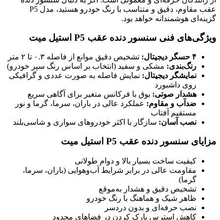
عقب مقاوم، دقیق و متناسب با رنگ خودرو هستید، مدل P5
گزینه‌ای هوشمندانه خواهد بود.
ویژگی‌های فنی سنسور دنده عقب P5 استیل میت
۴ حسگر دیجیتال:
تشخیص دقیق موانع از فاصله ۰.۳ تا ۲ متر
رنگ‌بندی:
مشکی و سفید (انتخاب بر اساس رنگ سپر خودرو)
نمایشگر دیجیتال:
نمایش فاصله به صورت عددی و گرافیکی
روی داشبورد
هشدار صوتی:
بوق با فرکانس متغیر برای آگاهی سریع
ضدآب و مقاوم:
عملکرد عالی در باران، سرما، گرما و نور
مستقیم آفتاب
نصب آسان:
سازگار با اکثر خودروهای سواری و شاسی‌بلند
مزایای سنسور دنده عقب P5 استیل میت
کیفیت ساخت بسیار بالا و دوام طولانی
مقاومت عالی در برابر شرایط آب‌وهوایی (باران، سرما،
گرما)
تشخیص دقیق و هشدار به‌موقع
ظاهر شیک و هماهنگ با رنگ خودرو
نصب حرفه‌ای و بدون دردسر
کاهش استرس پارک کردن در فضاهای محدود