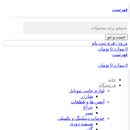
فهرست
جست و جو
ورود / فرم ثبت نام
0
موارد
0
تومان
فهرست
0
موارد
0
تومان
خانه
فروشگاه
لوازم جانبی موبایل
شارژر
آپشن ها و قطعات
چراغ
سپر
خدمات دیتیلینگ و تکمیلی
شیشه دودی
گلس