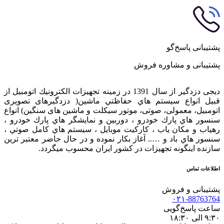
پشتیبانی پاسخ‌گو
پشتیبانی و مشاوره فروش
دیجی دزدگیر از سال 1391 در زمينه تجهيزات الكترونيك اتومبیل از
قبيل انواع سيستم هاي حفاظتي ماشین( دزدگيرهای تصویری
اتومبیل، معمولی، صوتی، موتور سیکلت و ماشین های سنگین) انواع
سنسور هاي پارك خودرو ، دوربين و نمايشگر هاي پارك خودرو ،
رهياب و مكان ياب ، كاركيت موبايل ، سيستم هاي كامل صوتي ،
سنسور هاي باد و ….. آغاز بكار نموده و در حال حاضر معتبر ترين
سازنده اينگونه تجهيزات در كشور ایران محسوب ميگردد.
اطلاعات تماس
پشتیبانی و فروش
۰۲۱-88763764
ساعت پاسخ‌گویی
۹:۳۰ الی ۱۸:۳۰