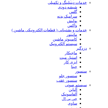
خدمات دیتیلینگ و تکمیلی
شیشه دودی
گلس
سرامیک بدنه
پولیش
واکس
خدمات و پشتیبانی ( قطعات الکترونیکی ماشین )
مانیتور
کامپیوتر ماشین
سیستم الکترونیک
دزدگیر
ماجیکار
استیل میت
ایزی کار
چیتا
سنسور
سنسور جلو
سنسور عقب
سیستم صوتی
آلپاین
آلفاسونیک
جی بی ال
ساوی
سونی