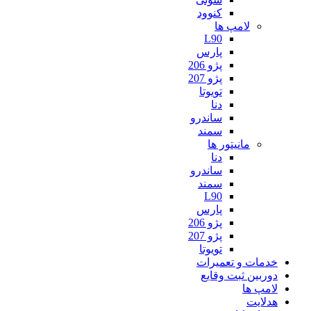
کنوود
لامپ ها
L90
پارس
پژو 206
پژو 207
تویوتا
دنا
ساندرو
سمند
مانیتور ها
دنا
ساندرو
سمند
L90
پارس
پژو 206
پژو 207
تویوتا
خدمات و تعمیرات
دوربین ثبت وقایع
لامپ ها
هدلایت