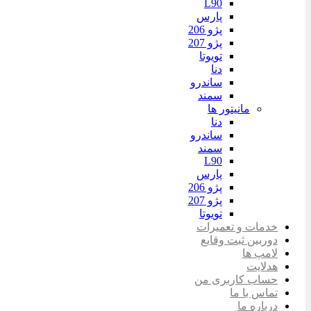
L90
پارس
پژو 206
پژو 207
تویوتا
دنا
ساندرو
سمند
مانیتور ها
دنا
ساندرو
سمند
L90
پارس
پژو 206
پژو 207
تویوتا
خدمات و تعمیرات
دوربین ثبت وقایع
لامپ ها
هدلایت
حساب کاربری من
تماس با ما
درباره ما