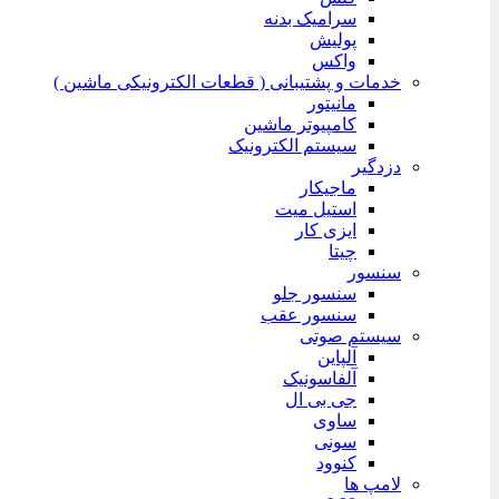
سرامیک بدنه
پولیش
واکس
خدمات و پشتیبانی ( قطعات الکترونیکی ماشین )
مانیتور
کامپیوتر ماشین
سیستم الکترونیک
دزدگیر
ماجیکار
استیل میت
ایزی کار
چیتا
سنسور
سنسور جلو
سنسور عقب
سیستم صوتی
آلپاین
آلفاسونیک
جی بی ال
ساوی
سونی
کنوود
لامپ ها