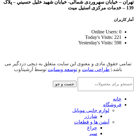
تهران – خيابان سهروردی شمالی- خيابان شهيد خليل حسيني – پلاک
139 – خدمات مرکزی استیل میت
آمار کاربران
Online Users:
0
Today's Visits:
221
Yesterday's Visits:
598
تمامی حقوق مادی و معنوی این سایت متعلق به دیجی دزدگیر می
باشد.|
طراحی سایت
و
توسعه وبسایت
توسط آرشیتاوب
جست و جو
خانه
فروشگاه
لوازم جانبی موبایل
شارژر
آپشن ها و قطعات
چراغ
سپر