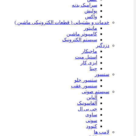
سرامیک بدنه
پولیش
واکس
خدمات و پشتیبانی ( قطعات الکترونیکی ماشین )
مانیتور
کامپیوتر ماشین
سیستم الکترونیک
دزدگیر
ماجیکار
استیل میت
ایزی کار
چیتا
سنسور
سنسور جلو
سنسور عقب
سیستم صوتی
آلپاین
آلفاسونیک
جی بی ال
ساوی
سونی
کنوود
لامپ ها