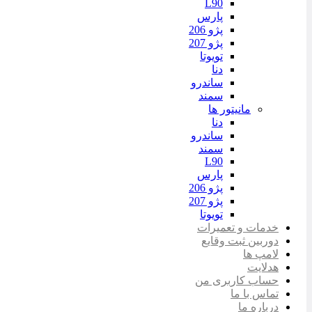
L90
پارس
پژو 206
پژو 207
تویوتا
دنا
ساندرو
سمند
مانیتور ها
دنا
ساندرو
سمند
L90
پارس
پژو 206
پژو 207
تویوتا
خدمات و تعمیرات
دوربین ثبت وقایع
لامپ ها
هدلایت
حساب کاربری من
تماس با ما
درباره ما