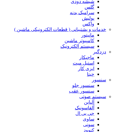
شیشه دودی
گلس
سرامیک بدنه
پولیش
واکس
خدمات و پشتیبانی ( قطعات الکترونیکی ماشین )
مانیتور
کامپیوتر ماشین
سیستم الکترونیک
دزدگیر
ماجیکار
استیل میت
ایزی کار
چیتا
سنسور
سنسور جلو
سنسور عقب
سیستم صوتی
آلپاین
آلفاسونیک
جی بی ال
ساوی
سونی
کنوود