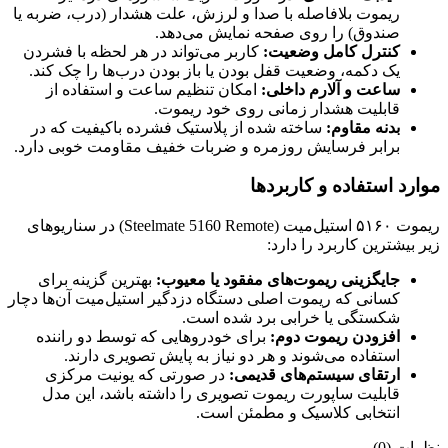
ریموت بلافاصله با صدا و لرزش، علت هشدار (درب، ضربه یا
صندوق) را روی صفحه نمایش می‌دهد.
کنترل کامل وضعیت:
کاربر می‌تواند در هر لحظه با فشردن
یک دکمه، وضعیت قفل بودن یا باز بودن درب‌ها را چک کند.
ساعت و آلارم داخلی:
امکان تنظیم ساعت و استفاده از
قابلیت هشدار زمانی روی خود ریموت.
بدنه مقاوم:
ساخته شده از پلاستیک فشرده باکیفیت که در
برابر فرسایش روزمره و ضربات خفیف مقاومت خوبی دارد.
موارد استفاده و کاربردها
ریموت ۵۱۶۰ استیل‌میت (Steelmate 5160 Remote) در سناریوهای
زیر بیشترین کاربرد را دارد:
جایگزینی ریموت‌های مفقود یا معیوب:
بهترین گزینه برای
کسانی که ریموت اصلی دستگاه دزدگیر استیل‌میت آن‌ها دچار
شکستگی یا خرابی برد شده است.
افزودن ریموت دوم:
برای خودروهایی که توسط دو راننده
استفاده می‌شوند و هر دو نیاز به پایش تصویری دارند.
ارتقای سیستم‌های قدیمی:
در صورتی که یونیت مرکزی
قابلیت ساپورت ریموت تصویری را داشته باشد، این مدل
انتخابی کلاسیک و مطمئن است.
نظرات (0)