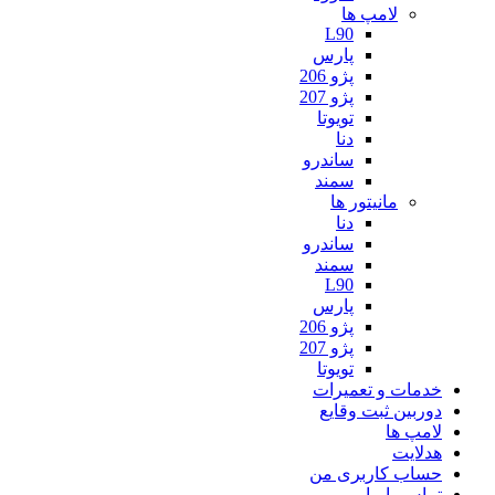
لامپ ها
L90
پارس
پژو 206
پژو 207
تویوتا
دنا
ساندرو
سمند
مانیتور ها
دنا
ساندرو
سمند
L90
پارس
پژو 206
پژو 207
تویوتا
خدمات و تعمیرات
دوربین ثبت وقایع
لامپ ها
هدلایت
حساب کاربری من
تماس با ما