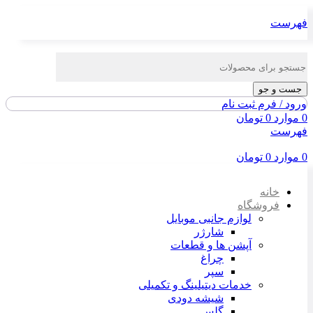
فهرست
جست و جو
ورود / فرم ثبت نام
0
موارد
0
تومان
فهرست
0
موارد
0
تومان
خانه
فروشگاه
لوازم جانبی موبایل
شارژر
آپشن ها و قطعات
چراغ
سپر
خدمات دیتیلینگ و تکمیلی
شیشه دودی
گلس