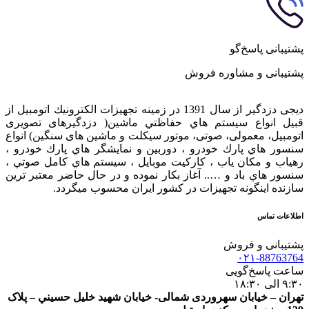
پشتیبانی پاسخ‌گو
پشتیبانی و مشاوره فروش
دیجی دزدگیر از سال 1391 در زمينه تجهيزات الكترونيك اتومبیل از
قبيل انواع سيستم هاي حفاظتي ماشین( دزدگيرهای تصویری
اتومبیل، معمولی، صوتی، موتور سیکلت و ماشین های سنگین) انواع
سنسور هاي پارك خودرو ، دوربين و نمايشگر هاي پارك خودرو ،
رهياب و مكان ياب ، كاركيت موبايل ، سيستم هاي كامل صوتي ،
سنسور هاي باد و ….. آغاز بكار نموده و در حال حاضر معتبر ترين
سازنده اينگونه تجهيزات در كشور ایران محسوب ميگردد.
اطلاعات تماس
پشتیبانی و فروش
۰۲۱-88763764
ساعت پاسخ‌گویی
۹:۳۰ الی ۱۸:۳۰
تهران – خيابان سهروردی شمالی- خيابان شهيد خليل حسيني – پلاک