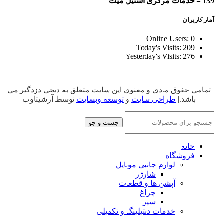
139 – خدمات مرکزی استیل میت
آمار کاربران
Online Users:
0
Today's Visits:
209
Yesterday's Visits:
276
تمامی حقوق مادی و معنوی این سایت متعلق به دیجی دزدگیر می
باشد.|
طراحی سایت
و
توسعه وبسایت
توسط آرشیتاوب
جست و جو
خانه
فروشگاه
لوازم جانبی موبایل
شارژر
آپشن ها و قطعات
چراغ
سپر
خدمات دیتیلینگ و تکمیلی