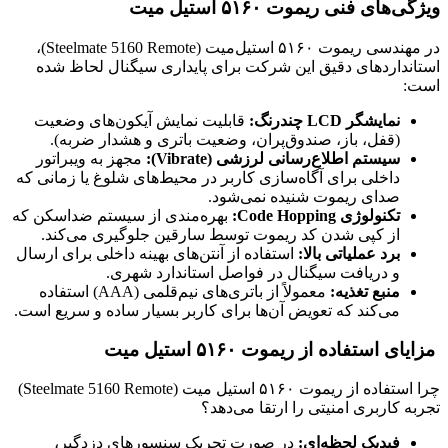
ویژگی‌های فنی ریموت ۵۱۶۰ استیل‌ میت
در مهندسی ریموت ۵۱۶۰ استیل‌میت (Steelmate 5160 Remote)،
استانداردهای دقیق این شرکت برای پایداری سیگنال لحاظ شده
است:
نمایشگر LCD چندرنگ:
قابلیت نمایش آیکون‌های وضعیت
(قفل، باز، صندوق‌پران، وضعیت باتری و هشدار ضربه).
سیستم اطلاع‌رسانی لرزشی (Vibrate):
مجهز به ویبراتور
داخلی برای آگاه‌سازی کاربر در محیط‌های شلوغ یا زمانی که
صدای ریموت شنیده نمی‌شود.
تکنولوژی Code Hopping:
بهره‌مندی از سیستم ضداسکن که
از کپی شدن کد ریموت توسط سارقین جلوگیری می‌کند.
برد عملیاتی بالا:
استفاده از آنتن‌های بهینه داخلی برای ارسال
و دریافت سیگنال در فواصل استاندارد شهری.
منبع تغذیه:
معمولاً از باتری‌های نیم‌قلمی (AAA) استفاده
می‌کند که تعویض آن‌ها برای کاربر بسیار ساده و سریع است.
مزایای استفاده از ریموت ۵۱۶۰ استیل‌ میت
چرا استفاده از ریموت ۵۱۶۰ استیل‌ میت (Steelmate 5160 Remote)
تجربه کاربری امنیتی را ارتقا می‌دهد؟
فیدبک لحظه‌ای:
در صورت تحریک سنسورهای دزدگیر،