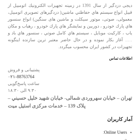
دیجی دزدگیر از سال 1391 در زمينه تجهيزات الكترونيك اتومبیل از
قبيل انواع سيستم هاي حفاظتي ماشین( دزدگيرهای تصویری اتومبیل،
معمولی، صوتی، موتور سیکلت و ماشین های سنگین) انواع سنسور
هاي پارك خودرو ، دوربين و نمايشگر هاي پارك خودرو ، رهياب و مكان
ياب ، كاركيت موبايل ، سيستم هاي كامل صوتي ، سنسور هاي باد و
….. آغاز بكار نموده و در حال حاضر معتبر ترين سازنده اينگونه
تجهيزات در كشور ایران محسوب ميگردد.
اطلاعات تماس
پشتیبانی و فروش
۰۲۱-88763764
ساعت پاسخ‌گویی
۹:۳۰ الی ۱۸:۳۰
تهران – خيابان سهروردی شمالی- خيابان شهيد خليل حسيني –
پلاک 139 – خدمات مرکزی استیل میت
آمار کاربران
Online Users: