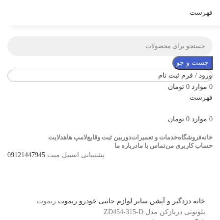
فهرست
جست و جو
ورود / فرم ثبت نام
0
موارد
0
تومان
فهرست
0
موارد
0
تومان
خانه
فروشگاه
خدمات و تعمیرات
دوربین ثبت وقایع
لامپ ها
هدلایت
حساب کاربری من
تماس با ما
درباره ما
پشتیبانی استیل میت
09121447945
برای بزرگنمایی کلیک کنید
خانه
دزدگیر و آپشن
سایر لوازم جانبی خودرو
ریموت
ریموت
بلوتوثی دربازکن مدل ZD454-315-D