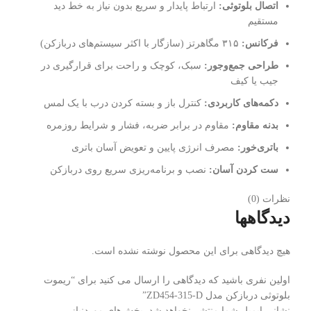
اتصال بلوتوثی:
ارتباط پایدار و سریع بدون نیاز به خط دید
مستقیم
فرکانس:
۳۱۵ مگاهرتز (سازگار با اکثر سیستم‌های دربازکن)
طراحی جمع‌وجور:
سبک، کوچک و راحت برای قرارگیری در
جیب یا کیف
دکمه‌های کاربردی:
کنترل باز و بسته کردن درب با یک لمس
بدنه مقاوم:
مقاوم در برابر ضربه، فشار و شرایط روزمره
باتری‌خور:
مصرف انرژی پایین و تعویض آسان باتری
ست کردن آسان:
نصب و برنامه‌ریزی سریع روی دربازکن
نظرات (0)
دیدگاهها
هیچ دیدگاهی برای این محصول نوشته نشده است.
اولین نفری باشید که دیدگاهی را ارسال می کنید برای “ریموت
بلوتوثی دربازکن مدل ZD454-315-D”
نشانی ایمیل شما منتشر نخواهد شد.
بخش‌های موردنیاز