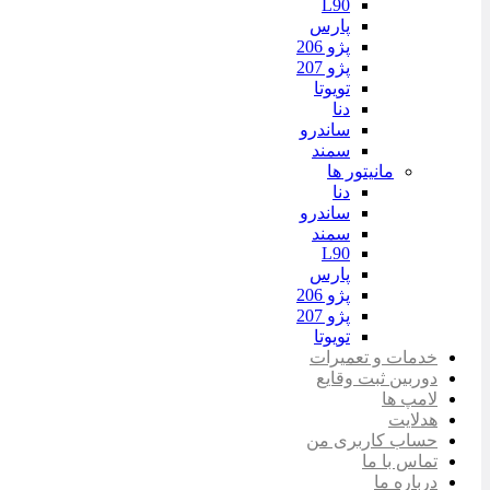
L90
پارس
پژو 206
پژو 207
تویوتا
دنا
ساندرو
سمند
مانیتور ها
دنا
ساندرو
سمند
L90
پارس
پژو 206
پژو 207
تویوتا
خدمات و تعمیرات
دوربین ثبت وقایع
لامپ ها
هدلایت
حساب کاربری من
تماس با ما
درباره ما