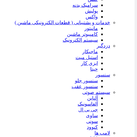
سرامیک بدنه
پولیش
واکس
خدمات و پشتیبانی ( قطعات الکترونیکی ماشین )
مانیتور
کامپیوتر ماشین
سیستم الکترونیک
دزدگیر
ماجیکار
استیل میت
ایزی کار
چیتا
سنسور
سنسور جلو
سنسور عقب
سیستم صوتی
آلپاین
آلفاسونیک
جی بی ال
ساوی
سونی
کنوود
لامپ ها