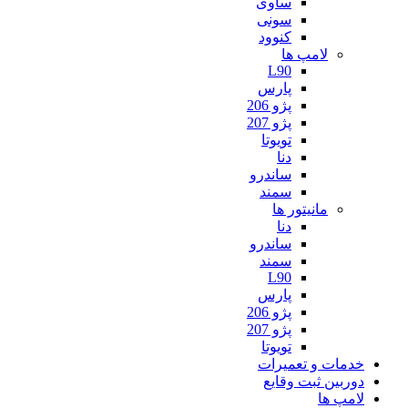
ساوی
سونی
کنوود
لامپ ها
L90
پارس
پژو 206
پژو 207
تویوتا
دنا
ساندرو
سمند
مانیتور ها
دنا
ساندرو
سمند
L90
پارس
پژو 206
پژو 207
تویوتا
خدمات و تعمیرات
دوربین ثبت وقایع
لامپ ها