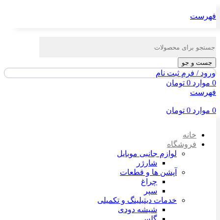
فهرست
جست و جو
ورود / فرم ثبت نام
0
موارد
0
تومان
فهرست
0
موارد
0
تومان
خانه
فروشگاه
لوازم جانبی موبایل
شارژر
آپشن ها و قطعات
چراغ
سپر
خدمات دیتیلینگ و تکمیلی
شیشه دودی
گلس