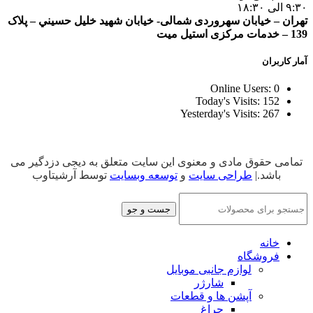
۹:۳۰ الی ۱۸:۳۰
تهران – خيابان سهروردی شمالی- خيابان شهيد خليل حسيني – پلاک
139 – خدمات مرکزی استیل میت
آمار کاربران
Online Users:
0
Today's Visits:
152
Yesterday's Visits:
267
تمامی حقوق مادی و معنوی این سایت متعلق به دیجی دزدگیر می
باشد.|
طراحی سایت
و
توسعه وبسایت
توسط آرشیتاوب
جست و جو
خانه
فروشگاه
لوازم جانبی موبایل
شارژر
آپشن ها و قطعات
چراغ