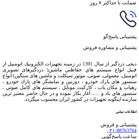
ضمانت تا حداکثر ۷ روز
پشتیبانی پاسخ‌گو
پشتیبانی و مشاوره فروش
دیجی دزدگیر از سال 1391 در زمينه تجهيزات الكترونيك اتومبیل از
قبيل انواع سيستم هاي حفاظتي ماشین( دزدگيرهای تصویری
اتومبیل، معمولی، صوتی، موتور سیکلت و ماشین های سنگین) انواع
سنسور هاي پارك خودرو ، دوربين و نمايشگر هاي پارك خودرو ،
رهياب و مكان ياب ، كاركيت موبايل ، سيستم هاي كامل صوتي ،
سنسور هاي باد و ….. آغاز بكار نموده و در حال حاضر معتبر ترين
سازنده اينگونه تجهيزات در كشور ایران محسوب ميگردد.
اطلاعات تماس
پشتیبانی و فروش
۰۲۱-88763764
ساعت پاسخ‌گویی