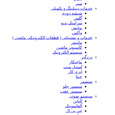
سپر
خدمات دیتیلینگ و تکمیلی
شیشه دودی
گلس
سرامیک بدنه
پولیش
واکس
خدمات و پشتیبانی ( قطعات الکترونیکی ماشین )
مانیتور
کامپیوتر ماشین
سیستم الکترونیک
دزدگیر
ماجیکار
استیل میت
ایزی کار
چیتا
سنسور
سنسور جلو
سنسور عقب
سیستم صوتی
آلپاین
آلفاسونیک
جی بی ال