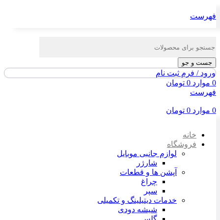
فهرست
جست و جو
ورود / فرم ثبت نام
0
موارد
0
تومان
فهرست
0
موارد
0
تومان
خانه
فروشگاه
لوازم جانبی موبایل
شارژر
آپشن ها و قطعات
چراغ
سپر
خدمات دیتیلینگ و تکمیلی
شیشه دودی
گلس