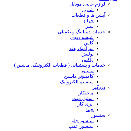
لوازم جانبی موبایل
شارژر
آپشن ها و قطعات
چراغ
سپر
خدمات دیتیلینگ و تکمیلی
شیشه دودی
گلس
سرامیک بدنه
پولیش
واکس
خدمات و پشتیبانی ( قطعات الکترونیکی ماشین )
مانیتور
کامپیوتر ماشین
سیستم الکترونیک
دزدگیر
ماجیکار
استیل میت
ایزی کار
چیتا
سنسور
سنسور جلو
سنسور عقب