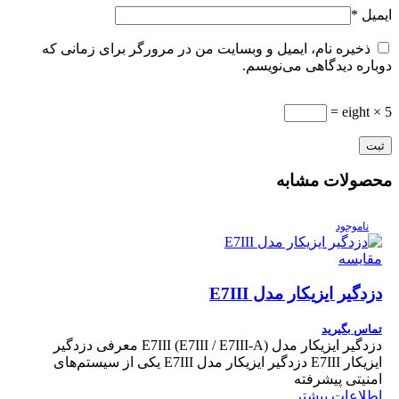
ایمیل
*
ذخیره نام، ایمیل و وبسایت من در مرورگر برای زمانی که
دوباره دیدگاهی می‌نویسم.
5 × eight =
محصولات مشابه
ناموجود
مقایسه
دزدگیر ایزیکار مدل E7III
تماس بگیرید
دزدگیر ایزیکار مدل E7III (E7III / E7III-A) معرفی دزدگیر
ایزیکار E7III دزدگیر ایزیکار مدل E7III یکی از سیستم‌های
امنیتی پیشرفته
اطلاعات بیشتر