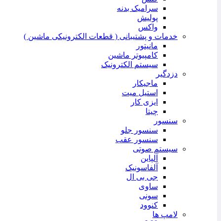
سرامیک بدنه
پولیش
واکس
خدمات و پشتیبانی ( قطعات الکترونیکی ماشین )
مانیتور
کامپیوتر ماشین
سیستم الکترونیک
دزدگیر
ماجیکار
استیل میت
ایزی کار
چیتا
سنسور
سنسور جلو
سنسور عقب
سیستم صوتی
آلپاین
آلفاسونیک
جی بی ال
ساوی
سونی
کنوود
لامپ ها