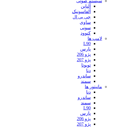
سیستم صوتی
آلپاین
آلفاسونیک
جی بی ال
ساوی
سونی
کنوود
لامپ ها
L90
پارس
پژو 206
پژو 207
تویوتا
دنا
ساندرو
سمند
مانیتور ها
دنا
ساندرو
سمند
L90
پارس
پژو 206
پژو 207