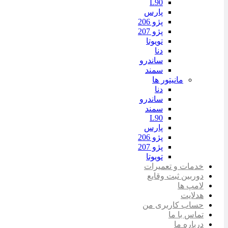
L90
پارس
پژو 206
پژو 207
تویوتا
دنا
ساندرو
سمند
مانیتور ها
دنا
ساندرو
سمند
L90
پارس
پژو 206
پژو 207
تویوتا
خدمات و تعمیرات
دوربین ثبت وقایع
لامپ ها
هدلایت
حساب کاربری من
تماس با ما
درباره ما