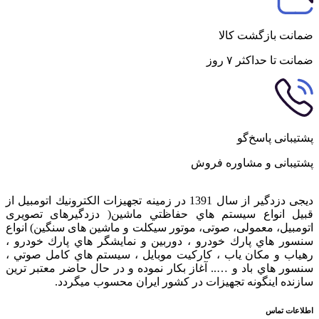
ضمانت بازگشت کالا
ضمانت تا حداکثر ۷ روز
پشتیبانی پاسخ‌گو
پشتیبانی و مشاوره فروش
دیجی دزدگیر از سال 1391 در زمينه تجهيزات الكترونيك اتومبیل از
قبيل انواع سيستم هاي حفاظتي ماشین( دزدگيرهای تصویری
اتومبیل، معمولی، صوتی، موتور سیکلت و ماشین های سنگین) انواع
سنسور هاي پارك خودرو ، دوربين و نمايشگر هاي پارك خودرو ،
رهياب و مكان ياب ، كاركيت موبايل ، سيستم هاي كامل صوتي ،
سنسور هاي باد و ….. آغاز بكار نموده و در حال حاضر معتبر ترين
سازنده اينگونه تجهيزات در كشور ایران محسوب ميگردد.
اطلاعات تماس