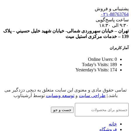
پشتیبانی و فروش
۰۲۱-88763764
ساعت پاسخ‌گویی
۹:۳۰ الی ۱۸:۳۰
تهران – خيابان سهروردی شمالی- خيابان شهيد خليل حسيني – پلاک
139 – خدمات مرکزی استیل میت
آمار کاربران
Online Users:
0
Today's Visits:
189
Yesterday's Visits:
174
تمامی حقوق مادی و معنوی این سایت متعلق به دیجی دزدگیر می
باشد.|
طراحی سایت
و
توسعه وبسایت
توسط آرشیتاوب
جست و جو
خانه
فروشگاه