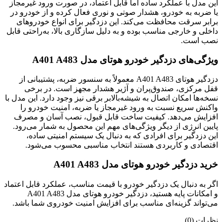
این مدل با عملکرد ساده اما قابل اعتماد، در صورت ورود غیرمجاز
یا ضربه به خودرو، هشدار صوتی و نوری فعال کرده و از خودرو در
برابر سرقت محافظت می‌کند. این دزدگیر برای انواع خودروهای
داخلی و خارجی مناسب بوده و به دلیل سازگاری بالا، به‌راحتی قابل
نصب است.
ویژگی‌های دزدگیر خودرو هوتای مدل A401 A483
دزدگیر هوتای A401 A483 معمولاً به سنسور ضربه، پشتیبانی از
قفل مرکزی، صندوق‌پران و آژیر هشدار مجهز است. در برخی
نسخه‌ها امکان اتصال به شیشه‌بالابر برقی نیز وجود دارد. این مدل با
واکنش سریع نسبت به ورود غیرمجاز یا ضربه، امنیت خودرو را
افزایش می‌دهد. کیفیت ساخت قابل قبول، نصب آسان و مصرف
پایین انرژی از دیگر ویژگی‌های مهم این محصول به شمار می‌رود.
این دزدگیر برای افرادی که به دنبال یک سیستم امنیتی ساده،
اقتصادی و کاربردی هستند انتخاب مناسبی محسوب می‌شود.
خرید دزدگیر خودرو هوتای مدل A401 A483
اگر به دنبال یک دزدگیر خودرو با قیمت مناسب، عملکرد قابل اعتماد
و امکانات پایه هستید، دزدگیر خودرو هوتای مدل A401 A483
می‌تواند گزینه‌ای مناسب برای افزایش امنیت خودروی شما باشد.
نظرات (0)