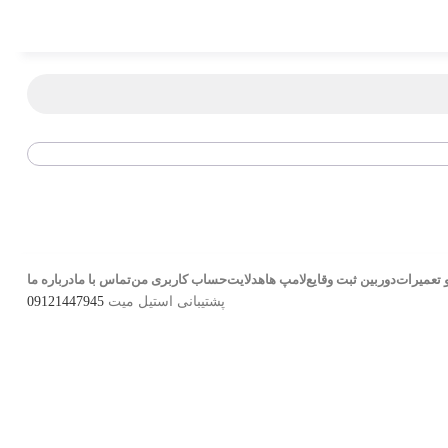
 تعمیرات
دوربین ثبت وقایع
لامپ ها
هدلایت
حساب کاربری من
تماس با ما
درباره ما
پشتیبانی استیل میت
09121447945