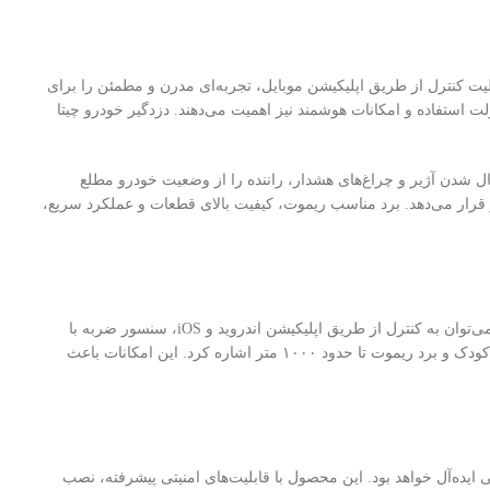
لوتوث و قابلیت کنترل از طریق اپلیکیشن موبایل، تجربه‌ای مدرن و مطمئن را برای
ت استفاده و امکانات هوشمند نیز اهمیت می‌دهند. دزدگیر خودرو چیتا
ال شدن آژیر و چراغ‌های هشدار، راننده را از وضعیت خودرو مطلع
ر قرار می‌دهد. برد مناسب ریموت، کیفیت بالای قطعات و عملکرد سریع،
دزدگیر خودرو چیتا مدل BT-CH15 به امکانات متعددی مجهز شده است که امنیت خودرو را به شکل قابل توجهی افزایش می‌دهد. از جمله این قابلیت‌ها می‌توان به کنترل از طریق اپلیکیشن اندروید و iOS، سنسور ضربه با
قابلیت تنظیم حساسیت، پشتیبانی از سنسور اولتراسونیک، قفل و باز کردن درب‌ها، صندوق‌پران، قفل خودکار درب‌ها، قابلیت اتصال به پاور ویندوز، قفل کودک و برد ریموت تا حدود ۱۰۰۰ متر اشاره کرد. این امکانات باعث
دگیر خودرو با امکانات کامل، فناوری بلوتوث، کیفیت ساخت بالا و عملکرد قابل اعتماد هستید، دزدگیر خودرو چیتا مدل BT-CH15 انتخابی ایده‌آل خواهد بود. این محصول با قابلیت‌های امنیتی پیشرفته، نصب