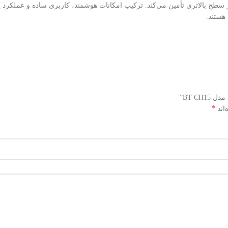
هستند.
BT-CH”
*
اند