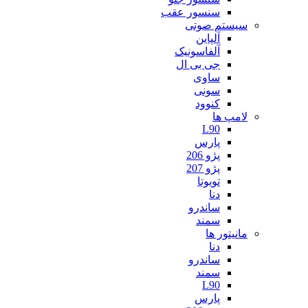
سنسور عقب
سیستم صوتی
آلپاین
آلفاسونیک
جی بی ال
ساوی
سونی
کنوود
لامپ ها
L90
پارس
پژو 206
پژو 207
تویوتا
دنا
ساندرو
سمند
مانیتور ها
دنا
ساندرو
سمند
L90
پارس