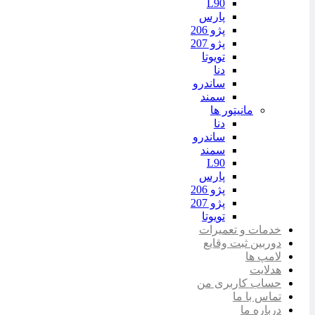
L90
پارس
پژو 206
پژو 207
تویوتا
دنا
ساندرو
سمند
مانیتور ها
دنا
ساندرو
سمند
L90
پارس
پژو 206
پژو 207
تویوتا
خدمات و تعمیرات
دوربین ثبت وقایع
لامپ ها
هدلایت
حساب کاربری من
تماس با ما
درباره ما