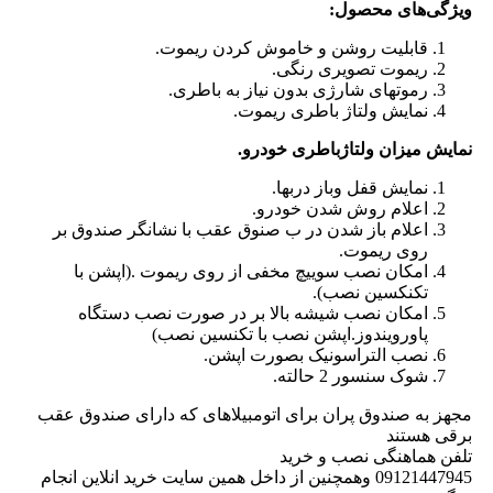
ویژگی‌های محصول:
قابلیت روشن و خاموش کردن ریموت.
ریموت تصویری رنگی.
رموتهای شارژی بدون نیاز به باطری.
نمایش ولتاژ باطری ریموت.
نمایش میزان ولتاژباطری خودرو.
نمایش قفل وباز دربها.
اعلام روش شدن خودرو.
اعلام باز شدن در ب صنوق عقب با نشانگر صندوق بر
روی ریموت.
امکان نصب سوییچ مخفی از روی ریموت .(اپشن با
تکنکسین نصب).
امکان نصب شیشه بالا بر در صورت نصب دستگاه
پاورویندوز.اپشن نصب با تکنسین نصب)
نصب التراسونیک بصورت اپشن.
شوک سنسور 2 حالته.
مجهز به صندوق پران برای اتومبیلاهای که دارای صندوق عقب
برقی هستند
تلفن هماهنگی نصب و خرید
09121447945 وهمچنین از داخل همین سایت خرید انلاین انجام