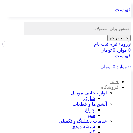
فهرست
جست و جو
ورود / فرم ثبت نام
0
موارد
0
تومان
فهرست
0
موارد
0
تومان
خانه
فروشگاه
لوازم جانبی موبایل
شارژر
آپشن ها و قطعات
چراغ
سپر
خدمات دیتیلینگ و تکمیلی
شیشه دودی
گلس