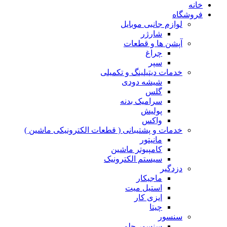
خانه
فروشگاه
لوازم جانبی موبایل
شارژر
آپشن ها و قطعات
چراغ
سپر
خدمات دیتیلینگ و تکمیلی
شیشه دودی
گلس
سرامیک بدنه
پولیش
واکس
خدمات و پشتیبانی ( قطعات الکترونیکی ماشین )
مانیتور
کامپیوتر ماشین
سیستم الکترونیک
دزدگیر
ماجیکار
استیل میت
ایزی کار
چیتا
سنسور
سنسور جلو