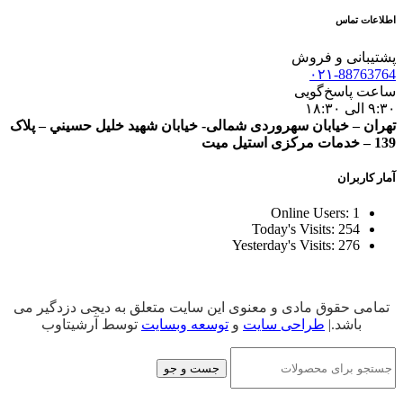
اطلاعات تماس
پشتیبانی و فروش
۰۲۱-88763764
ساعت پاسخ‌گویی
۹:۳۰ الی ۱۸:۳۰
تهران – خيابان سهروردی شمالی- خيابان شهيد خليل حسيني – پلاک
139 – خدمات مرکزی استیل میت
آمار کاربران
Online Users:
1
Today's Visits:
254
Yesterday's Visits:
276
تمامی حقوق مادی و معنوی این سایت متعلق به دیجی دزدگیر می
باشد.|
طراحی سایت
و
توسعه وبسایت
توسط آرشیتاوب
جست و جو