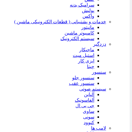
سرامیک بدنه
پولیش
واکس
خدمات و پشتیبانی ( قطعات الکترونیکی ماشین )
مانیتور
کامپیوتر ماشین
سیستم الکترونیک
دزدگیر
ماجیکار
استیل میت
ایزی کار
چیتا
سنسور
سنسور جلو
سنسور عقب
سیستم صوتی
آلپاین
آلفاسونیک
جی بی ال
ساوی
سونی
کنوود
لامپ ها