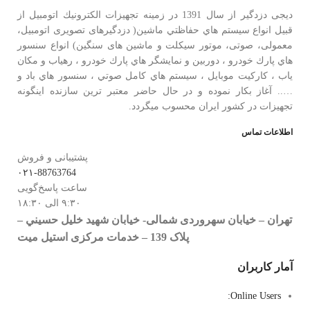
دیجی دزدگیر از سال 1391 در زمينه تجهيزات الكترونيك اتومبیل از
قبيل انواع سيستم هاي حفاظتي ماشین( دزدگيرهای تصویری اتومبیل،
معمولی، صوتی، موتور سیکلت و ماشین های سنگین) انواع سنسور
هاي پارك خودرو ، دوربين و نمايشگر هاي پارك خودرو ، رهياب و مكان
ياب ، كاركيت موبايل ، سيستم هاي كامل صوتي ، سنسور هاي باد و
….. آغاز بكار نموده و در حال حاضر معتبر ترين سازنده اينگونه
تجهيزات در كشور ایران محسوب ميگردد.
اطلاعات تماس
پشتیبانی و فروش
۰۲۱-88763764
ساعت پاسخ‌گویی
۹:۳۰ الی ۱۸:۳۰
تهران – خيابان سهروردی شمالی- خيابان شهيد خليل حسيني –
پلاک 139 – خدمات مرکزی استیل میت
آمار کاربران
Online Users: