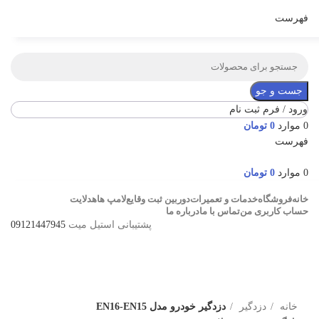
فهرست
جست و جو
ورود / فرم ثبت نام
0
موارد
0
تومان
فهرست
0
موارد
0
تومان
خانه
فروشگاه
خدمات و تعمیرات
دوربین ثبت وقایع
لامپ ها
هدلایت
حساب کاربری من
تماس با ما
درباره ما
پشتیبانی استیل میت
09121447945
ناموجود
برای بزرگنمایی کلیک کنید
خانه
دزدگیر
دزدگیر خودرو مدل EN16-EN15