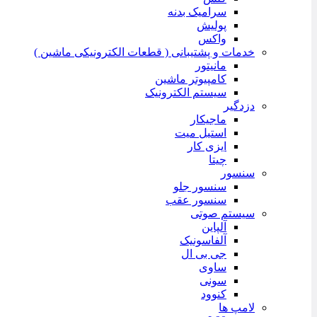
سرامیک بدنه
پولیش
واکس
خدمات و پشتیبانی ( قطعات الکترونیکی ماشین )
مانیتور
کامپیوتر ماشین
سیستم الکترونیک
دزدگیر
ماجیکار
استیل میت
ایزی کار
چیتا
سنسور
سنسور جلو
سنسور عقب
سیستم صوتی
آلپاین
آلفاسونیک
جی بی ال
ساوی
سونی
کنوود
لامپ ها