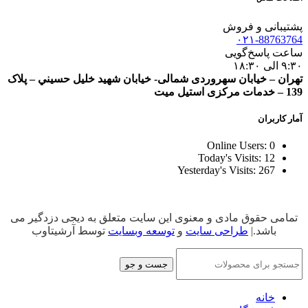
پشتیبانی و فروش
۰۲۱-88763764
ساعت پاسخ‌گویی
۹:۳۰ الی ۱۸:۳۰
تهران – خيابان سهروردی شمالی- خيابان شهيد خليل حسيني – پلاک
139 – خدمات مرکزی استیل میت
آمار کاربران
Online Users:
0
Today's Visits:
12
Yesterday's Visits:
267
تمامی حقوق مادی و معنوی این سایت متعلق به دیجی دزدگیر می
باشد.|
طراحی سایت
و
توسعه وبسایت
توسط آرشیتاوب
جست و جو
خانه