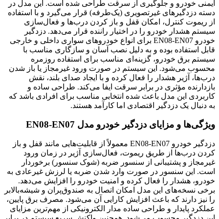
ایمنی خودرو و جلوگیری از سرقت طراحی شده است. این مدل در
دسته دزدگیرهای غیرتصویری (یک‌طرفه) قرار می‌گیرد و با استفاده
از ریموت کنترل، امکان قفل و باز کردن درب‌ها و فعال‌سازی
سیستم هشدار خودرو را در اختیار راننده قرار می‌دهد. دزدگیر
خودرو EN08-EN07 برای انواع خودروهای سواری داخلی و خارجی
قابل استفاده بوده و به دلیل نصب آسان و سازگاری مناسب با
سیستم برق خودرو، گزینه‌ای مناسب برای استفاده روزمره
محسوب می‌شود. این سیستم در صورت ورود غیرمجاز یا باز شدن
درب‌ها، آژیر هشدار را فعال کرده و با ایجاد صدای بلند، نقش
بازدارنده مؤثری در برابر سرقت ایفا می‌کند. طراحی ساده و
کاربردی این مدل باعث شده انتخابی مناسب برای افرادی باشد که
به دنبال یک دزدگیر اقتصادی اما کارآمد هستند.
ویژگی‌ها و مزایای دزدگیر خودرو مدل EN08-EN07
دزدگیر خودرو EN08-EN07 معمولاً از قابلیت‌هایی مانند قفل و باز
کردن درب‌ها از طریق ریموت، فعال‌سازی آژیر در زمان ورود
غیرمجاز و پشتیبانی از سنسور ضربه (شوک سنسور) برخوردار
است. این سنسور در صورت وارد شدن ضربه یا لرزش غیرعادی به
خودرو، هشدار را فعال کرده و امنیت خودرو را افزایش می‌دهد.
برخی نسخه‌های این مدل امکان اتصال به صندوق‌پران و شیشه‌بالابر
را نیز دارند که باعث افزایش کارایی آن می‌شود. مصرف برق پایین،
عملکرد پایدار و طراحی ساده مدار الکترونیکی از مهم‌ترین مزایای
این دزدگیر محسوب می‌شود. همچنین واکنش سریع سیستم در برابر