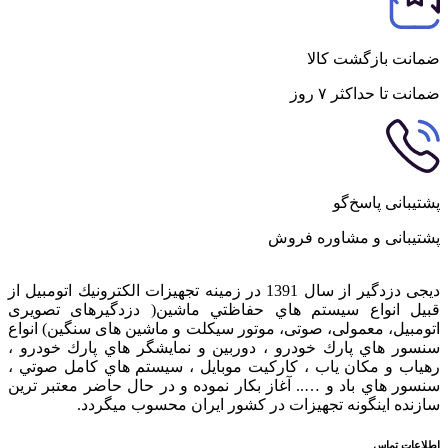
ضمانت بازگشت کالا
ضمانت تا حداکثر ۷ روز
پشتیبانی پاسخ‌گو
پشتیبانی و مشاوره فروش
دیجی دزدگیر از سال 1391 در زمينه تجهيزات الكترونيك اتومبیل از
قبيل انواع سيستم هاي حفاظتي ماشین( دزدگيرهای تصویری
اتومبیل، معمولی، صوتی، موتور سیکلت و ماشین های سنگین) انواع
سنسور هاي پارك خودرو ، دوربين و نمايشگر هاي پارك خودرو ،
رهياب و مكان ياب ، كاركيت موبايل ، سيستم هاي كامل صوتي ،
سنسور هاي باد و ….. آغاز بكار نموده و در حال حاضر معتبر ترين
سازنده اينگونه تجهيزات در كشور ایران محسوب ميگردد.
اطلاعات تماس