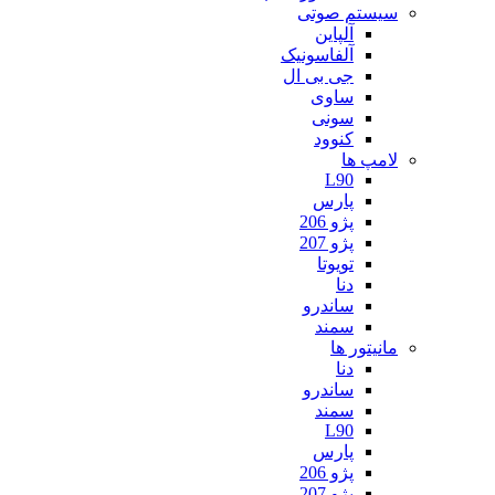
سیستم صوتی
آلپاین
آلفاسونیک
جی بی ال
ساوی
سونی
کنوود
لامپ ها
L90
پارس
پژو 206
پژو 207
تویوتا
دنا
ساندرو
سمند
مانیتور ها
دنا
ساندرو
سمند
L90
پارس
پژو 206
پژو 207