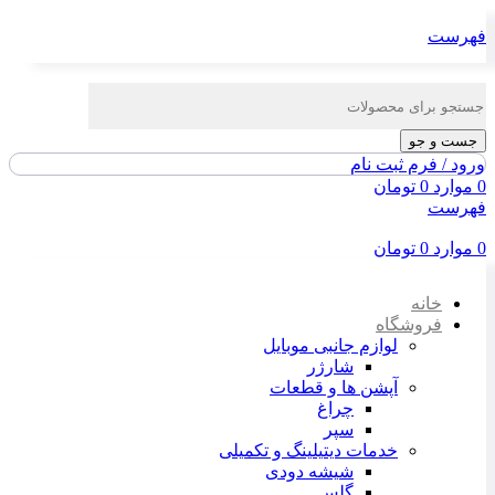
فهرست
جست و جو
ورود / فرم ثبت نام
0
موارد
0
تومان
فهرست
0
موارد
0
تومان
خانه
فروشگاه
لوازم جانبی موبایل
شارژر
آپشن ها و قطعات
چراغ
سپر
خدمات دیتیلینگ و تکمیلی
شیشه دودی
گلس