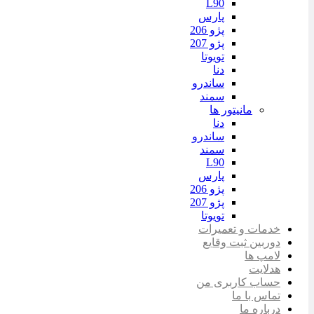
L90
پارس
پژو 206
پژو 207
تویوتا
دنا
ساندرو
سمند
مانیتور ها
دنا
ساندرو
سمند
L90
پارس
پژو 206
پژو 207
تویوتا
خدمات و تعمیرات
دوربین ثبت وقایع
لامپ ها
هدلایت
حساب کاربری من
تماس با ما
درباره ما