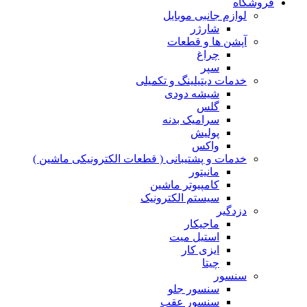
فروشگاه
لوازم جانبی موبایل
شارژر
آپشن ها و قطعات
چراغ
سپر
خدمات دیتیلینگ و تکمیلی
شیشه دودی
گلس
سرامیک بدنه
پولیش
واکس
خدمات و پشتیبانی ( قطعات الکترونیکی ماشین )
مانیتور
کامپیوتر ماشین
سیستم الکترونیک
دزدگیر
ماجیکار
استیل میت
ایزی کار
چیتا
سنسور
سنسور جلو
سنسور عقب