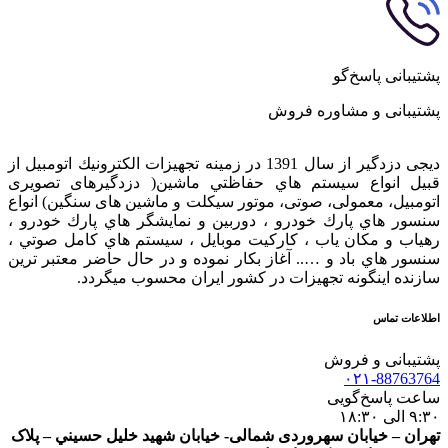
پشتیبانی پاسخ‌گو
پشتیبانی و مشاوره فروش
دیجی دزدگیر از سال 1391 در زمينه تجهيزات الكترونيك اتومبیل از
قبيل انواع سيستم هاي حفاظتي ماشین( دزدگيرهای تصویری
اتومبیل، معمولی، صوتی، موتور سیکلت و ماشین های سنگین) انواع
سنسور هاي پارك خودرو ، دوربين و نمايشگر هاي پارك خودرو ،
رهياب و مكان ياب ، كاركيت موبايل ، سيستم هاي كامل صوتي ،
سنسور هاي باد و ….. آغاز بكار نموده و در حال حاضر معتبر ترين
سازنده اينگونه تجهيزات در كشور ایران محسوب ميگردد.
اطلاعات تماس
پشتیبانی و فروش
۰۲۱-88763764
ساعت پاسخ‌گویی
۹:۳۰ الی ۱۸:۳۰
تهران – خيابان سهروردی شمالی- خيابان شهيد خليل حسيني – پلاک