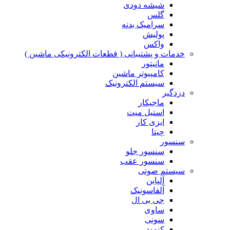
شیشه دودی
گلس
سرامیک بدنه
پولیش
واکس
خدمات و پشتیبانی ( قطعات الکترونیکی ماشین )
مانیتور
کامپیوتر ماشین
سیستم الکترونیک
دزدگیر
ماجیکار
استیل میت
ایزی کار
چیتا
سنسور
سنسور جلو
سنسور عقب
سیستم صوتی
آلپاین
آلفاسونیک
جی بی ال
ساوی
سونی
کنوود