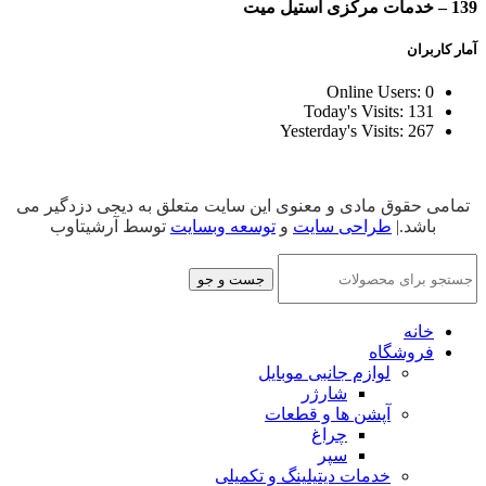
139 – خدمات مرکزی استیل میت
آمار کاربران
Online Users:
0
Today's Visits:
131
Yesterday's Visits:
267
تمامی حقوق مادی و معنوی این سایت متعلق به دیجی دزدگیر می
باشد.|
طراحی سایت
و
توسعه وبسایت
توسط آرشیتاوب
جست و جو
خانه
فروشگاه
لوازم جانبی موبایل
شارژر
آپشن ها و قطعات
چراغ
سپر
خدمات دیتیلینگ و تکمیلی