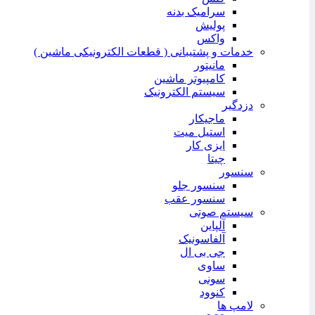
سرامیک بدنه
پولیش
واکس
خدمات و پشتیبانی ( قطعات الکترونیکی ماشین )
مانیتور
کامپیوتر ماشین
سیستم الکترونیک
دزدگیر
ماجیکار
استیل میت
ایزی کار
چیتا
سنسور
سنسور جلو
سنسور عقب
سیستم صوتی
آلپاین
آلفاسونیک
جی بی ال
ساوی
سونی
کنوود
لامپ ها