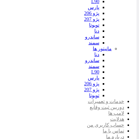
L90
پارس
پژو 206
پژو 207
تویوتا
دنا
ساندرو
سمند
مانیتور ها
دنا
ساندرو
سمند
L90
پارس
پژو 206
پژو 207
تویوتا
خدمات و تعمیرات
دوربین ثبت وقایع
لامپ ها
هدلایت
حساب کاربری من
تماس با ما
درباره ما