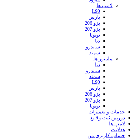
لامپ ها
L90
پارس
پژو 206
پژو 207
تویوتا
دنا
ساندرو
سمند
مانیتور ها
دنا
ساندرو
سمند
L90
پارس
پژو 206
پژو 207
تویوتا
خدمات و تعمیرات
دوربین ثبت وقایع
لامپ ها
هدلایت
حساب کاربری من