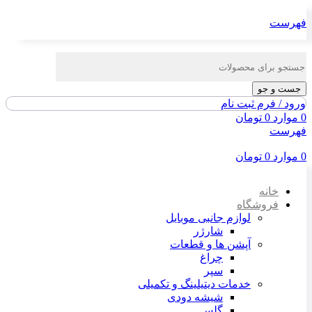
فهرست
جست و جو
ورود / فرم ثبت نام
0
موارد
0
تومان
فهرست
0
موارد
0
تومان
خانه
فروشگاه
لوازم جانبی موبایل
شارژر
آپشن ها و قطعات
چراغ
سپر
خدمات دیتیلینگ و تکمیلی
شیشه دودی
گلس