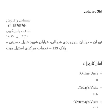
اطلاعات تماس
پشتیبانی و فروش
۰۲۱-88763764
ساعت پاسخ‌گویی
۹:۳۰ الی ۱۸:۳۰
تهران – خيابان سهروردی شمالی- خيابان شهيد خليل حسيني –
پلاک 139 – خدمات مرکزی استیل میت
آمار کاربران
Online Users:
0
Today's Visits:
166
Yesterday's Visits: