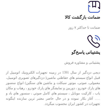
ضمانت بازگشت کالا
ضمانت تا حداکثر ۷ روز
پشتیبانی پاسخ‌گو
پشتیبانی و مشاوره فروش
دیجی دزدگیر از سال 1391 در زمينه تجهيزات الكترونيك اتومبیل از
قبيل انواع سيستم هاي حفاظتي ماشین( دزدگيرهای تصویری اتومبیل،
معمولی، صوتی، موتور سیکلت و ماشین های سنگین) انواع سنسور
هاي پارك خودرو ، دوربين و نمايشگر هاي پارك خودرو ، رهياب و مكان
ياب ، كاركيت موبايل ، سيستم هاي كامل صوتي ، سنسور هاي باد و
….. آغاز بكار نموده و در حال حاضر معتبر ترين سازنده اينگونه
تجهيزات در كشور ایران محسوب ميگردد.