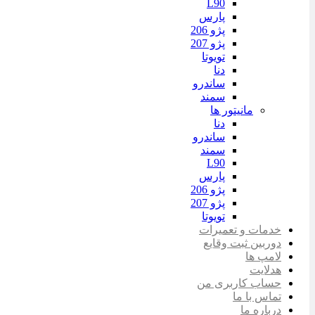
L90
پارس
پژو 206
پژو 207
تویوتا
دنا
ساندرو
سمند
مانیتور ها
دنا
ساندرو
سمند
L90
پارس
پژو 206
پژو 207
تویوتا
خدمات و تعمیرات
دوربین ثبت وقایع
لامپ ها
هدلایت
حساب کاربری من
تماس با ما
درباره ما