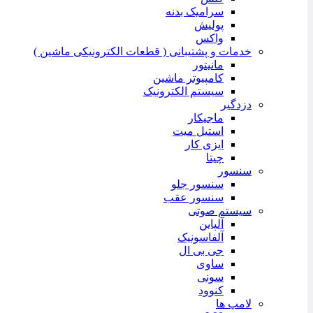
سرامیک بدنه
پولیش
واکس
خدمات و پشتیبانی ( قطعات الکترونیکی ماشین )
مانیتور
کامپیوتر ماشین
سیستم الکترونیک
دزدگیر
ماجیکار
استیل میت
ایزی کار
چیتا
سنسور
سنسور جلو
سنسور عقب
سیستم صوتی
آلپاین
آلفاسونیک
جی بی ال
ساوی
سونی
کنوود
لامپ ها