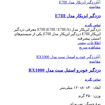
مقایسه
دزدگیر ایزیکار مدل E7III
تماس بگیرید
دزدگیر ایزیکار مدل E7III (E7III / E7III-A) معرفی دزدگیر
ایزیکار E7III دزدگیر ایزیکار مدل E7III یکی از سیستم‌های
امنیتی پیشرفته
اطلاعات بیشتر
مشاهده سریع
مقایسه
دزدگیر خودرو استیل میت مدل RX1000
تماس بگیرید
ابعاد: ۱۲۰x۸۰x۴۰ میلی‌متر
وزن: ۳۵۰ گرم
نوع حسگر: ضربه ای