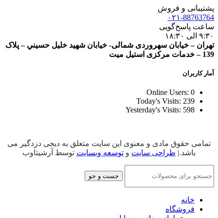
پشتیبانی و فروش
۰۲۱-88763764
ساعت پاسخ‌گویی
۹:۳۰ الی ۱۸:۳۰
تهران – خيابان سهروردی شمالی- خيابان شهيد خليل حسيني – پلاک
139 – خدمات مرکزی استیل میت
آمار کاربران
Online Users:
0
Today's Visits:
239
Yesterday's Visits:
598
تمامی حقوق مادی و معنوی این سایت متعلق به دیجی دزدگیر می
باشد.|
طراحی سایت
و
توسعه وبسایت
توسط آرشیتاوب
جست و جو
خانه
فروشگاه