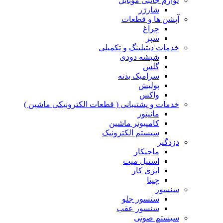
لوازم جانبی موبایل
شارژر
آپشن ها و قطعات
چراغ
سپر
خدمات دیتیلینگ و تکمیلی
شیشه دودی
گلس
سرامیک بدنه
پولیش
واکس
خدمات و پشتیبانی ( قطعات الکترونیکی ماشین )
مانیتور
کامپیوتر ماشین
سیستم الکترونیک
دزدگیر
ماجیکار
استیل میت
ایزی کار
چیتا
سنسور
سنسور جلو
سنسور عقب
سیستم صوتی