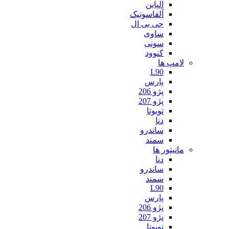
آلپاین
آلفاسونیک
جی بی ال
ساوی
سونی
کنوود
لامپ ها
L90
پارس
پژو 206
پژو 207
تویوتا
دنا
ساندرو
سمند
مانیتور ها
دنا
ساندرو
سمند
L90
پارس
پژو 206
پژو 207
تویوتا