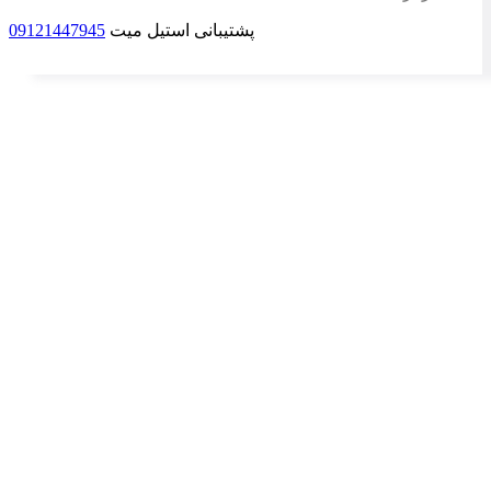
پشتیبانی استیل میت
09121447945
برای بزرگنمایی کلیک کنید