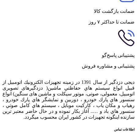
ضمانت بازگشت کالا
ضمانت تا حداکثر ۷ روز
پشتیبانی پاسخ‌گو
پشتیبانی و مشاوره فروش
دیجی دزدگیر از سال 1391 در زمينه تجهيزات الكترونيك اتومبیل از
قبيل انواع سيستم هاي حفاظتي ماشین( دزدگيرهای تصویری
اتومبیل، معمولی، صوتی، موتور سیکلت و ماشین های سنگین) انواع
سنسور هاي پارك خودرو ، دوربين و نمايشگر هاي پارك خودرو ،
رهياب و مكان ياب ، كاركيت موبايل ، سيستم هاي كامل صوتي ،
سنسور هاي باد و ….. آغاز بكار نموده و در حال حاضر معتبر ترين
سازنده اينگونه تجهيزات در كشور ایران محسوب ميگردد.
اطلاعات تماس