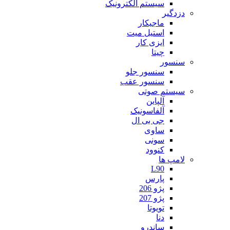
سیستم الکترونیک
دزدگیر
ماجیکار
استیل میت
ایزی کار
چیتا
سنسور
سنسور جلو
سنسور عقب
سیستم صوتی
آلپاین
آلفاسونیک
جی بی ال
ساوی
سونی
کنوود
لامپ ها
L90
پارس
پژو 206
پژو 207
تویوتا
دنا
ساندرو