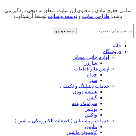
تمامی حقوق مادی و معنوی این سایت متعلق به دیجی دزدگیر می
باشد.|
طراحی سایت
و
توسعه وبسایت
توسط آرشیتاوب
جست و جو
خانه
فروشگاه
لوازم جانبی موبایل
شارژر
آپشن ها و قطعات
چراغ
سپر
خدمات دیتیلینگ و تکمیلی
شیشه دودی
گلس
سرامیک بدنه
پولیش
واکس
خدمات و پشتیبانی ( قطعات الکترونیکی ماشین )
مانیتور
کامپیوتر ماشین