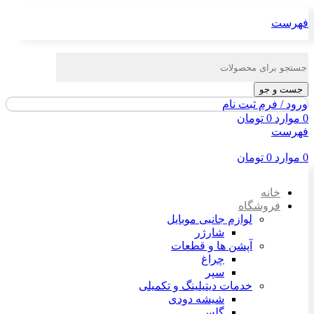
فهرست
جست و جو
ورود / فرم ثبت نام
0
موارد
0
تومان
فهرست
0
موارد
0
تومان
خانه
فروشگاه
لوازم جانبی موبایل
شارژر
آپشن ها و قطعات
چراغ
سپر
خدمات دیتیلینگ و تکمیلی
شیشه دودی
گلس