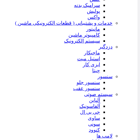
سرامیک بدنه
پولیش
واکس
خدمات و پشتیبانی ( قطعات الکترونیکی ماشین )
مانیتور
کامپیوتر ماشین
سیستم الکترونیک
دزدگیر
ماجیکار
استیل میت
ایزی کار
چیتا
سنسور
سنسور جلو
سنسور عقب
سیستم صوتی
آلپاین
آلفاسونیک
جی بی ال
ساوی
سونی
کنوود
لامپ ها