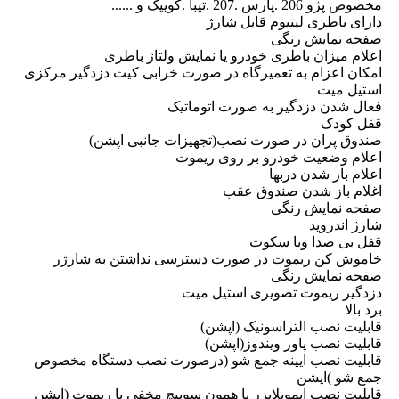
مخصوص پژو 206 .پارس .207 .تیبا .کوییک و ......
دارای باطری لیتیوم قابل شارژ
صفحه نمایش رنگی
اعلام میزان باطری خودرو یا نمایش ولتاژ باطری
امکان اعزام به تعمیرگاه در صورت خرابی کیت دزدگیر مرکزی
استیل میت
فعال شدن دزدگیر به صورت اتوماتیک
قفل کودک
صندوق پران در صورت نصب(تجهیزات جانبی اپشن)
اعلام وضعیت خودرو بر روی ریموت
اعلام باز شدن دربها
اغلام باز شدن صندوق عقب
صفحه نمایش رنگی
شارژ اندروید
قفل بی صدا ویا سکوت
خاموش کن ریموت در صورت دسترسی نداشتن به شارژر
صفحه نمایش رنگی
دزدگیر ریموت تصویری استیل میت
برد بالا
قابلیت نصب التراسونیک (اپشن)
قابلیت نصب پاور ویندوز(اپشن)
قابلیت نصب ایینه جمع شو (درصورت نصب دستگاه مخصوص
جمع شو )اپشن
قابلیت نصب ایموبلایزر یا همون سوییچ مخفی با ریموت (اپشن