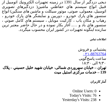
دیجی دزدگیر از سال 1391 در زمينه تجهيزات الكترونيك اتومبیل از
قبيل انواع سيستم هاي حفاظتي ماشین( دزدگيرهای تصویری
اتومبیل، معمولی، صوتی، موتور سیکلت و ماشین های سنگین) انواع
سنسور هاي پارك خودرو ، دوربين و نمايشگر هاي پارك خودرو ،
رهياب و مكان ياب ، كاركيت موبايل ، سيستم هاي كامل صوتي ،
سنسور هاي باد و ….. آغاز بكار نموده و در حال حاضر معتبر ترين
سازنده اينگونه تجهيزات در كشور ایران محسوب ميگردد.
اطلاعات تماس
پشتیبانی و فروش
۰۲۱-88763764
ساعت پاسخ‌گویی
۹:۳۰ الی ۱۸:۳۰
تهران – خيابان سهروردی شمالی- خيابان شهيد خليل حسيني – پلاک
139 – خدمات مرکزی استیل میت
آمار کاربران
Online Users:
0
Today's Visits:
76
Yesterday's Visits:
238