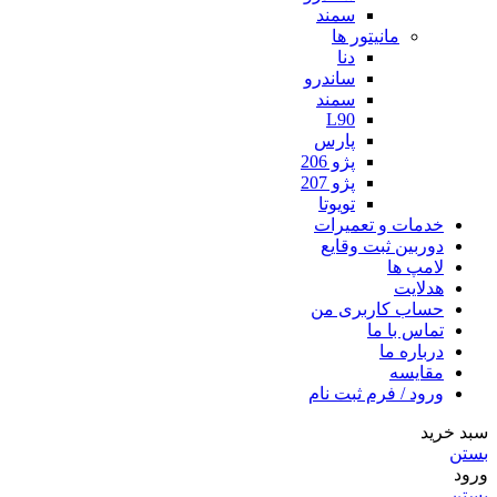
سمند
مانیتور ها
دنا
ساندرو
سمند
L90
پارس
پژو 206
پژو 207
تویوتا
خدمات و تعمیرات
دوربین ثبت وقایع
لامپ ها
هدلایت
حساب کاربری من
تماس با ما
درباره ما
مقایسه
ورود / فرم ثبت نام
سبد خرید
بستن
ورود
بستن