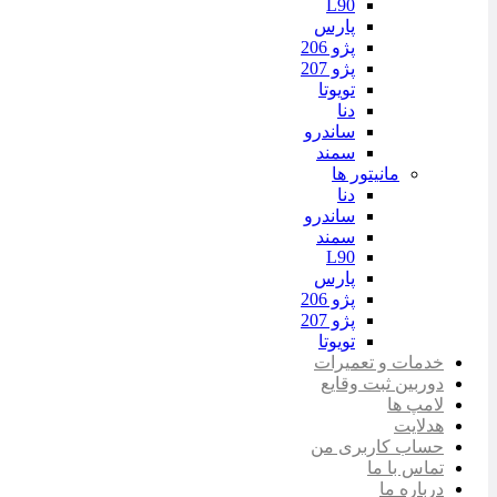
L90
پارس
پژو 206
پژو 207
تویوتا
دنا
ساندرو
سمند
مانیتور ها
دنا
ساندرو
سمند
L90
پارس
پژو 206
پژو 207
تویوتا
خدمات و تعمیرات
دوربین ثبت وقایع
لامپ ها
هدلایت
حساب کاربری من
تماس با ما
درباره ما