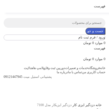
فهرست
جست و جو
ورود / فرم ثبت نام
0
موارد
0
تومان
فهرست
0
موارد
0
تومان
خانه
فروشگاه
خدمات و تعمیرات
دوربین ثبت وقایع
لامپ ها
هدلایت
حساب کاربری من
تماس با ما
درباره ما
پشتیبانی استیل میت
09121447945
ناموجود
برای بزرگنمایی کلیک کنید
خانه
دزدگیر
ایزی کار
دزدگیر ایزیکار مدل 7100