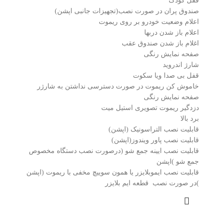
قفل کودک
صندوق پران در صورت نصب(تجهیزات جانبی اپشن)
اعلام وضعیت خودرو بر روی ریموت
اعلام باز شدن دربها
اغلام باز شدن صندوق عقب
صفحه نمایش رنگی
شارژ اندروید
قفل بی صدا ویا سکوت
خاموش کن ریموت در صورت دسترسی نداشتن به شارژر
صفحه نمایش رنگی
دزدگیر ریموت تصویری استیل میت
برد بالا
قابلیت نصب التراسونیک (اپشن)
قابلیت نصب پاور ویندوز(اپشن)
قابلیت نصب ایینه جمع شو (درصورت نصب دستگاه مخصوص
جمع شو )اپشن
قابلیت نصب ایموبلایزر یا همون سوییچ مخفی با ریموت (اپشن
)در صورت نصب قطعه ایم بلایزر