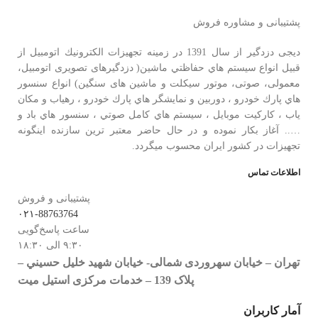
پشتیبانی و مشاوره فروش
دیجی دزدگیر از سال 1391 در زمينه تجهيزات الكترونيك اتومبیل از
قبيل انواع سيستم هاي حفاظتي ماشین( دزدگيرهای تصویری اتومبیل،
معمولی، صوتی، موتور سیکلت و ماشین های سنگین) انواع سنسور
هاي پارك خودرو ، دوربين و نمايشگر هاي پارك خودرو ، رهياب و مكان
ياب ، كاركيت موبايل ، سيستم هاي كامل صوتي ، سنسور هاي باد و
….. آغاز بكار نموده و در حال حاضر معتبر ترين سازنده اينگونه
تجهيزات در كشور ایران محسوب ميگردد.
اطلاعات تماس
پشتیبانی و فروش
۰۲۱-88763764
ساعت پاسخ‌گویی
۹:۳۰ الی ۱۸:۳۰
تهران – خيابان سهروردی شمالی- خيابان شهيد خليل حسيني –
پلاک 139 – خدمات مرکزی استیل میت
آمار کاربران