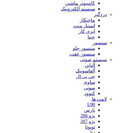
کامپیوتر ماشین
سیستم الکترونیک
دزدگیر
ماجیکار
استیل میت
ایزی کار
چیتا
سنسور
سنسور جلو
سنسور عقب
سیستم صوتی
آلپاین
آلفاسونیک
جی بی ال
ساوی
سونی
کنوود
لامپ ها
L90
پارس
پژو 206
پژو 207
تویوتا
دنا