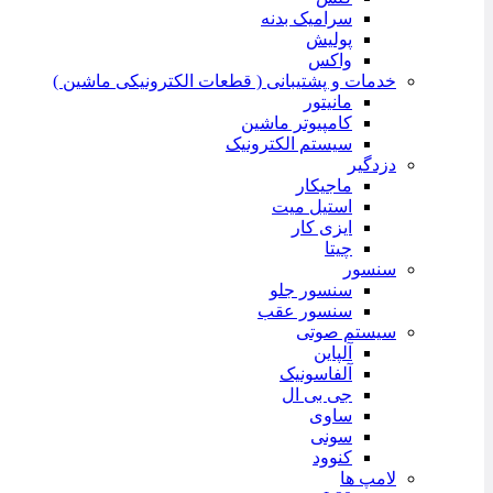
سرامیک بدنه
پولیش
واکس
خدمات و پشتیبانی ( قطعات الکترونیکی ماشین )
مانیتور
کامپیوتر ماشین
سیستم الکترونیک
دزدگیر
ماجیکار
استیل میت
ایزی کار
چیتا
سنسور
سنسور جلو
سنسور عقب
سیستم صوتی
آلپاین
آلفاسونیک
جی بی ال
ساوی
سونی
کنوود
لامپ ها