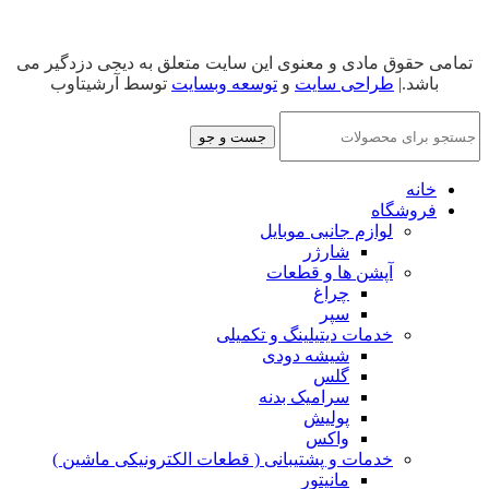
تمامی حقوق مادی و معنوی این سایت متعلق به دیجی دزدگیر می
باشد.|
طراحی سایت
و
توسعه وبسایت
توسط آرشیتاوب
جست و جو
خانه
فروشگاه
لوازم جانبی موبایل
شارژر
آپشن ها و قطعات
چراغ
سپر
خدمات دیتیلینگ و تکمیلی
شیشه دودی
گلس
سرامیک بدنه
پولیش
واکس
خدمات و پشتیبانی ( قطعات الکترونیکی ماشین )
مانیتور