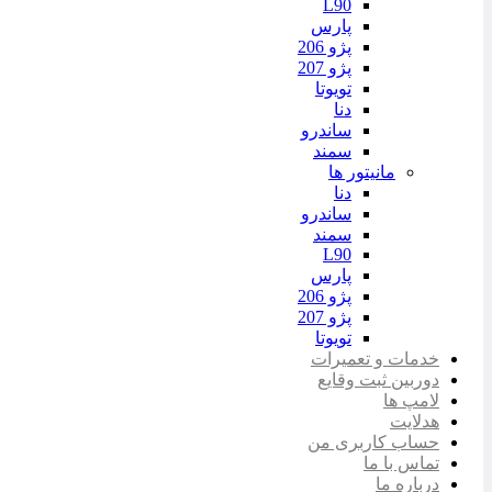
L90
پارس
پژو 206
پژو 207
تویوتا
دنا
ساندرو
سمند
مانیتور ها
دنا
ساندرو
سمند
L90
پارس
پژو 206
پژو 207
تویوتا
خدمات و تعمیرات
دوربین ثبت وقایع
لامپ ها
هدلایت
حساب کاربری من
تماس با ما
درباره ما