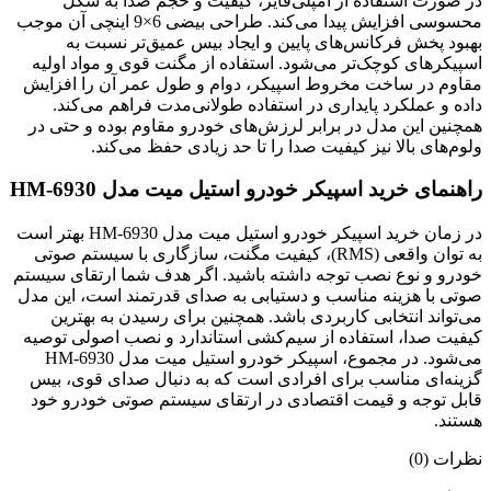
در صورت استفاده از آمپلی‌فایر، کیفیت و حجم صدا به شکل
محسوسی افزایش پیدا می‌کند. طراحی بیضی 6×9 اینچی آن موجب
بهبود پخش فرکانس‌های پایین و ایجاد بیس عمیق‌تر نسبت به
اسپیکرهای کوچک‌تر می‌شود. استفاده از مگنت قوی و مواد اولیه
مقاوم در ساخت مخروط اسپیکر، دوام و طول عمر آن را افزایش
داده و عملکرد پایداری در استفاده طولانی‌مدت فراهم می‌کند.
همچنین این مدل در برابر لرزش‌های خودرو مقاوم بوده و حتی در
ولوم‌های بالا نیز کیفیت صدا را تا حد زیادی حفظ می‌کند.
راهنمای خرید اسپیکر خودرو استیل میت مدل HM-6930
در زمان خرید اسپیکر خودرو استیل میت مدل HM-6930 بهتر است
به توان واقعی (RMS)، کیفیت مگنت، سازگاری با سیستم صوتی
خودرو و نوع نصب توجه داشته باشید. اگر هدف شما ارتقای سیستم
صوتی با هزینه مناسب و دستیابی به صدای قدرتمند است، این مدل
می‌تواند انتخابی کاربردی باشد. همچنین برای رسیدن به بهترین
کیفیت صدا، استفاده از سیم‌کشی استاندارد و نصب اصولی توصیه
می‌شود. در مجموع، اسپیکر خودرو استیل میت مدل HM-6930
گزینه‌ای مناسب برای افرادی است که به دنبال صدای قوی، بیس
قابل توجه و قیمت اقتصادی در ارتقای سیستم صوتی خودرو خود
هستند.
نظرات (0)