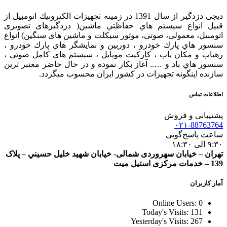
دیجی دزدگیر از سال 1391 در زمينه تجهيزات الكترونيك اتومبیل از
قبيل انواع سيستم هاي حفاظتي ماشین( دزدگيرهای تصویری
اتومبیل، معمولی، صوتی، موتور سیکلت و ماشین های سنگین) انواع
سنسور هاي پارك خودرو ، دوربين و نمايشگر هاي پارك خودرو ،
رهياب و مكان ياب ، كاركيت موبايل ، سيستم هاي كامل صوتي ،
سنسور هاي باد و ….. آغاز بكار نموده و در حال حاضر معتبر ترين
سازنده اينگونه تجهيزات در كشور ایران محسوب ميگردد.
اطلاعات تماس
پشتیبانی و فروش
۰۲۱-88763764
ساعت پاسخ‌گویی
۹:۳۰ الی ۱۸:۳۰
تهران – خيابان سهروردی شمالی- خيابان شهيد خليل حسيني – پلاک
139 – خدمات مرکزی استیل میت
آمار کاربران
Online Users:
0
Today's Visits:
131
Yesterday's Visits:
267