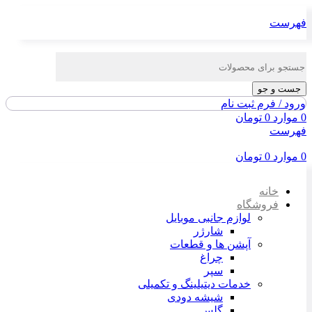
فهرست
جست و جو
ورود / فرم ثبت نام
0
موارد
0
تومان
فهرست
0
موارد
0
تومان
خانه
فروشگاه
لوازم جانبی موبایل
شارژر
آپشن ها و قطعات
چراغ
سپر
خدمات دیتیلینگ و تکمیلی
شیشه دودی
گلس