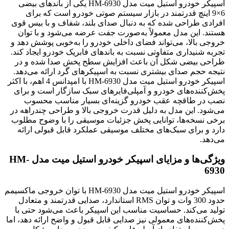
اسپیکر خودرو استیل میت مدل HM-6930 یکی از باندهای بیضی
6×9 اینچ قدرتمند در بازار سیستم صوتی خودرو است که برای
افرادی طراحی شده که به دنبال صدای بلند، شفاف و با بیس قوی
هستند. این مدل معمولاً به‌صورت جفت عرضه می‌شود و با توان
خروجی بالا، می‌تواند فضای داخلی خودرو را به‌خوبی پوشش دهد و
تجربه شنیداری متفاوتی نسبت به باندهای فابریک خودرو ایجاد کند.
طراحی بیضی شکل آن باعث افزایش سطح پخش صدا شده و در
نتیجه حجم صدای بیشتری نسبت به اسپیکرهای گرد ارائه می‌دهد.
اسپیکر خودرو استیل میت مدل HM-6930 با امپدانس 4 اهم، با اکثر
پخش‌کننده‌های خودرو و آمپلی‌فایرهای سبک سازگار است و برای
نصب در طاقچه عقب خودرو گزینه‌ای بسیار مناسب محسوب
می‌شود. این مدل به دلیل قدرت خروجی بالا و طراحی چندراهه در
برخی نسخه‌ها، توانایی پخش جزئیات موسیقی را با وضوح مطلوب
دارد و برای سبک‌های مختلف موسیقی عملکرد قابل قبولی ارائه
می‌دهد.
ویژگی‌ها و مزایای اسپیکر خودرو استیل میت مدل HM-
6930
اسپیکر خودرو استیل میت مدل HM-6930 با توان خروجی ماکسیمم
حدود 300 وات و توان RMS استاندارد، صدایی قدرتمند و متعادل
تولید می‌کند. حساسیت مناسب این اسپیکر باعث می‌شود حتی با
پخش‌کننده‌های معمولی نیز صدایی قابل قبول و واضح ارائه دهد، اما