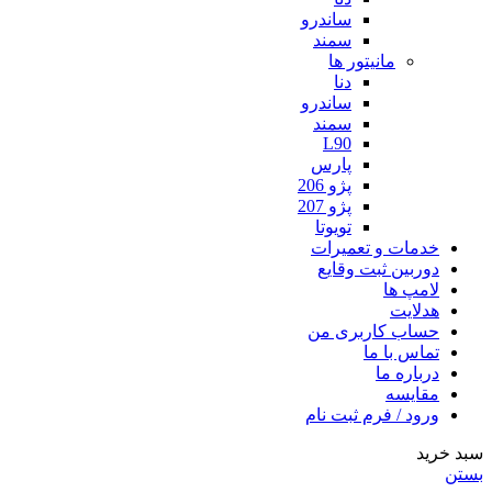
ساندرو
سمند
مانیتور ها
دنا
ساندرو
سمند
L90
پارس
پژو 206
پژو 207
تویوتا
خدمات و تعمیرات
دوربین ثبت وقایع
لامپ ها
هدلایت
حساب کاربری من
تماس با ما
درباره ما
مقایسه
ورود / فرم ثبت نام
سبد خرید
بستن