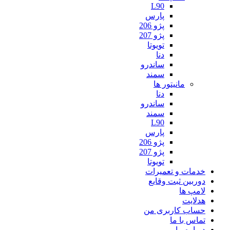
L90
پارس
پژو 206
پژو 207
تویوتا
دنا
ساندرو
سمند
مانیتور ها
دنا
ساندرو
سمند
L90
پارس
پژو 206
پژو 207
تویوتا
خدمات و تعمیرات
دوربین ثبت وقایع
لامپ ها
هدلایت
حساب کاربری من
تماس با ما
درباره ما