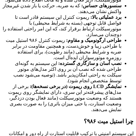
سنسورهای حساس:
که به ضربه، حرکت یا باز شدن غیرمجاز
واکنش نشان می‌دهند.
برد عملیاتی بالا:
ریموت کنترل این سیستم قادر است تا
فواصل قابل توجهی (بسته به شرایط محیطی) با
موتورسیکلت ارتباط برقرار کند، که این امر راحتی استفاده را
دوچندان می‌سازد.
طراحی ارگونومیک و مقاوم:
ریموت کنترل ۹۸۶ استیل میت
با طراحی زیبا و خوش‌دست، و همچنین مقاومت در برابر
ضربه و شرایط محیطی (مانند رطوبت)، برای استفاده
روزمره موتورسواران ایده‌آل است.
نصب آسان و سازگاری گسترده:
این سیستم به گونه‌ای
طراحی شده که نصب آن بر روی اکثر مدل‌های موتور
سیکلت به راحتی امکان‌پذیر باشد. (توصیه می‌شود نصب
توسط متخصص انجام شود).
نمایشگر LCD روی ریموت (در برخی نسخه‌ها):
برخی از
مدل‌های پیشرفته‌تر این سری، دارای نمایشگر روی ریموت
هستند که وضعیت موتورسیکلت (مانند فعال بودن دزدگیر،
وضعیت استارت، یا حتی میزان باتری) را به صورت بصری
نمایش می‌دهند.
چرا استیل میت ۹۸۶؟
این سیستم امنیتی با ترکیب قابلیت استارت از راه دور و امکانات