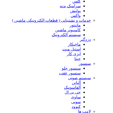
گلس
سرامیک بدنه
پولیش
واکس
خدمات و پشتیبانی ( قطعات الکترونیکی ماشین )
مانیتور
کامپیوتر ماشین
سیستم الکترونیک
دزدگیر
ماجیکار
استیل میت
ایزی کار
چیتا
سنسور
سنسور جلو
سنسور عقب
سیستم صوتی
آلپاین
آلفاسونیک
جی بی ال
ساوی
سونی
کنوود
لامپ ها