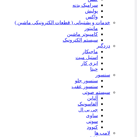
سرامیک بدنه
پولیش
واکس
خدمات و پشتیبانی ( قطعات الکترونیکی ماشین )
مانیتور
کامپیوتر ماشین
سیستم الکترونیک
دزدگیر
ماجیکار
استیل میت
ایزی کار
چیتا
سنسور
سنسور جلو
سنسور عقب
سیستم صوتی
آلپاین
آلفاسونیک
جی بی ال
ساوی
سونی
کنوود
لامپ ها