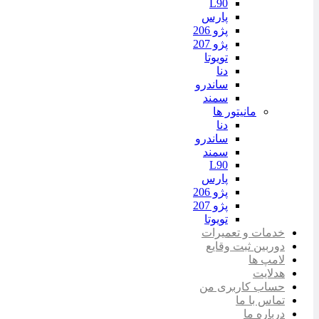
L90
پارس
پژو 206
پژو 207
تویوتا
دنا
ساندرو
سمند
مانیتور ها
دنا
ساندرو
سمند
L90
پارس
پژو 206
پژو 207
تویوتا
خدمات و تعمیرات
دوربین ثبت وقایع
لامپ ها
هدلایت
حساب کاربری من
تماس با ما
درباره ما