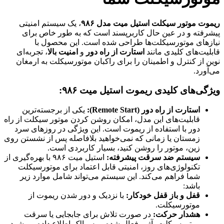
ریموت موتور سیکلت استیل میت مدل ۹۸۶
، یک سیستم امنیتی
پیشرفته و در عین حال کاربرپسند است که به طور خاص برای
نیازهای موتورسیکلت‌ها طراحی شده است. این محصول با
قابلیت‌های کلیدی مانند
استارت از راه دور
و
امنیت بالا
، تجربه‌ای
نوین از کنترل و اطمینان را برای راکبان موتورسیکلت به ارمغان
می‌آورد.
ویژگی‌های کلیدی ریموت استیل میت ۹۸۶:
استارت از راه دور (Remote Start):
یکی از برجسته‌ترین
قابلیت‌های این مدل، امکان روشن کردن موتور سیکلت از راه
دور با استفاده از ریموت است. این ویژگی در روزهای سرد
زمستان یا زمانی که نمی‌خواهید بلافاصله پس از نشستن روی
زین، موتور را روشن کنید، بسیار کاربردی است.
سیستم ضد سرقت پیشرفته:
استیل میت ۹۸۶ با بهره‌گیری از
تکنولوژی‌های روز، امنیتی قابل اعتماد برای موتورسیکلت
شما فراهم می‌کند. این سیستم می‌تواند شامل موارد زیر
باشد:
قفل و باز قفل خودکار:
با نزدیک و دور شدن ریموت از
موتورسیکلت.
هشدار حرکت:
در صورت تلاش برای جابجایی یا سرقت
موتورسیکلت، آژیر فعال شده و به مالک اطلاع داده می‌شود.