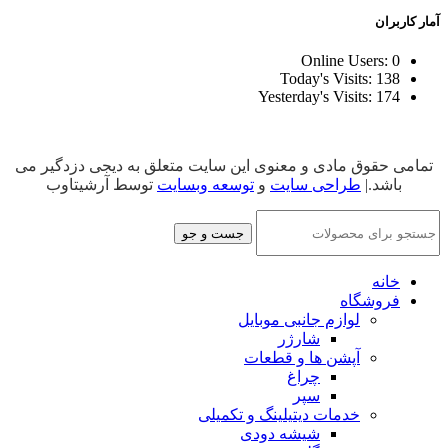
آمار کاربران
Online Users:
0
Today's Visits:
138
Yesterday's Visits:
174
تمامی حقوق مادی و معنوی این سایت متعلق به دیجی دزدگیر می
باشد.|
طراحی سایت
و
توسعه وبسایت
توسط آرشیتاوب
جست و جو
خانه
فروشگاه
لوازم جانبی موبایل
شارژر
آپشن ها و قطعات
چراغ
سپر
خدمات دیتیلینگ و تکمیلی
شیشه دودی