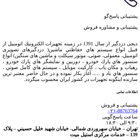
پشتیبانی پاسخ‌گو
پشتیبانی و مشاوره فروش
دیجی دزدگیر از سال 1391 در زمينه تجهيزات الكترونيك اتومبیل از
قبيل انواع سيستم هاي حفاظتي ماشین( دزدگيرهای تصویری
اتومبیل، معمولی، صوتی، موتور سیکلت و ماشین های سنگین) انواع
سنسور هاي پارك خودرو ، دوربين و نمايشگر هاي پارك خودرو ،
رهياب و مكان ياب ، كاركيت موبايل ، سيستم هاي كامل صوتي ،
سنسور هاي باد و ….. آغاز بكار نموده و در حال حاضر معتبر ترين
سازنده اينگونه تجهيزات در كشور ایران محسوب ميگردد.
اطلاعات تماس
پشتیبانی و فروش
۰۲۱-88763764
ساعت پاسخ‌گویی
۹:۳۰ الی ۱۸:۳۰
تهران – خيابان سهروردی شمالی- خيابان شهيد خليل حسيني – پلاک
139 – خدمات مرکزی استیل میت