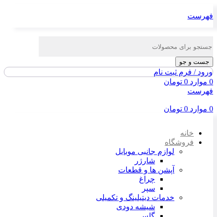
فهرست
جست و جو
ورود / فرم ثبت نام
0
موارد
0
تومان
فهرست
0
موارد
0
تومان
خانه
فروشگاه
لوازم جانبی موبایل
شارژر
آپشن ها و قطعات
چراغ
سپر
خدمات دیتیلینگ و تکمیلی
شیشه دودی
گلس