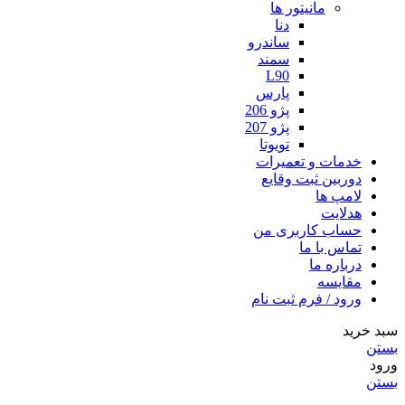
مانیتور ها
دنا
ساندرو
سمند
L90
پارس
پژو 206
پژو 207
تویوتا
خدمات و تعمیرات
دوربین ثبت وقایع
لامپ ها
هدلایت
حساب کاربری من
تماس با ما
درباره ما
مقایسه
ورود / فرم ثبت نام
سبد خرید
بستن
ورود
بستن