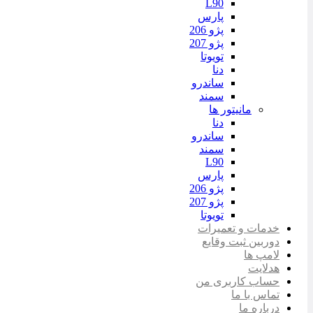
L90
پارس
پژو 206
پژو 207
تویوتا
دنا
ساندرو
سمند
مانیتور ها
دنا
ساندرو
سمند
L90
پارس
پژو 206
پژو 207
تویوتا
خدمات و تعمیرات
دوربین ثبت وقایع
لامپ ها
هدلایت
حساب کاربری من
تماس با ما
درباره ما