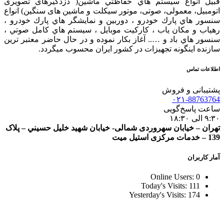
قبيل انواع سيستم هاي حفاظتي ماشین( دزدگيرهای تصویری
اتومبیل، معمولی، صوتی، موتور سیکلت و ماشین های سنگین) انواع
سنسور هاي پارك خودرو ، دوربين و نمايشگر هاي پارك خودرو ،
رهياب و مكان ياب ، كاركيت موبايل ، سيستم هاي كامل صوتي ،
سنسور هاي باد و ….. آغاز بكار نموده و در حال حاضر معتبر ترين
سازنده اينگونه تجهيزات در كشور ایران محسوب ميگردد.
اطلاعات تماس
پشتیبانی و فروش
۰۲۱-88763764
ساعت پاسخ‌گویی
۹:۳۰ الی ۱۸:۳۰
تهران – خيابان سهروردی شمالی- خيابان شهيد خليل حسيني – پلاک
139 – خدمات مرکزی استیل میت
آمار کاربران
Online Users:
0
Today's Visits:
111
Yesterday's Visits:
174