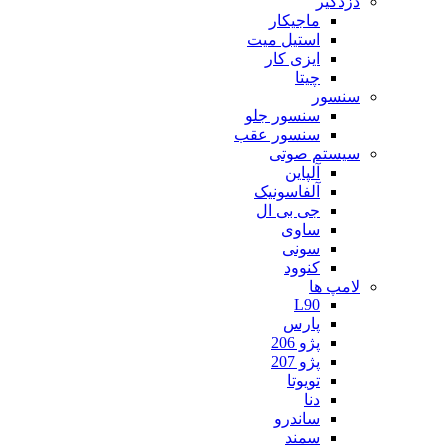
دزدگیر
ماجیکار
استیل میت
ایزی کار
چیتا
سنسور
سنسور جلو
سنسور عقب
سیستم صوتی
آلپاین
آلفاسونیک
جی بی ال
ساوی
سونی
کنوود
لامپ ها
L90
پارس
پژو 206
پژو 207
تویوتا
دنا
ساندرو
سمند