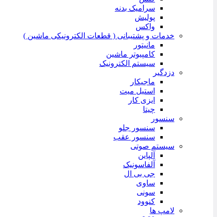
سرامیک بدنه
پولیش
واکس
خدمات و پشتیبانی ( قطعات الکترونیکی ماشین )
مانیتور
کامپیوتر ماشین
سیستم الکترونیک
دزدگیر
ماجیکار
استیل میت
ایزی کار
چیتا
سنسور
سنسور جلو
سنسور عقب
سیستم صوتی
آلپاین
آلفاسونیک
جی بی ال
ساوی
سونی
کنوود
لامپ ها