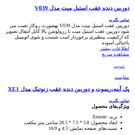
دوربین دنده عقب استیل میت مدل V039
تماس بگیرید
دوربین عقب استیل میت مدل V039 بهصورت روکار نصب می
شود دوربین عقب استیل میت با رزولوشن بالا کابل انتقال تصویر
که ازکیفیت بینظیری برخوردار است شست و شوی اتومبیل
باخیالی آسوده
اطلاعات بیشتر
مشاهده سریع
ناموجود
مقایسه
پک آینه،ریموت و دوربین دنده عقب زنوتیک مدل XE1
تماس بگیرید
ویژگی‌های محصول
برند:
Xenotic
ابعاد محصول:
3.8 * 7.5 * 28.5 سانتی متر مکعب
نسبت‌های صفحه نمایش:
4:3 و 16:9