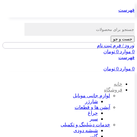
فهرست
جست و جو
ورود / فرم ثبت نام
0
موارد
0
تومان
فهرست
0
موارد
0
تومان
خانه
فروشگاه
لوازم جانبی موبایل
شارژر
آپشن ها و قطعات
چراغ
سپر
خدمات دیتیلینگ و تکمیلی
شیشه دودی
گلس