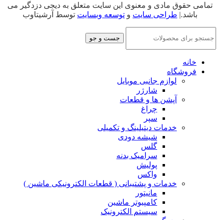
تمامی حقوق مادی و معنوی این سایت متعلق به دیجی دزدگیر می
باشد.|
طراحی سایت
و
توسعه وبسایت
توسط آرشیتاوب
جست و جو
خانه
فروشگاه
لوازم جانبی موبایل
شارژر
آپشن ها و قطعات
چراغ
سپر
خدمات دیتیلینگ و تکمیلی
شیشه دودی
گلس
سرامیک بدنه
پولیش
واکس
خدمات و پشتیبانی ( قطعات الکترونیکی ماشین )
مانیتور
کامپیوتر ماشین
سیستم الکترونیک