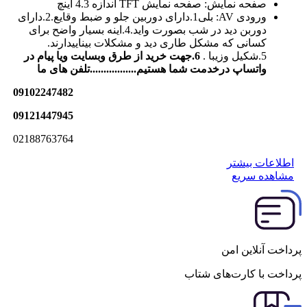
صفحه نمایش:
صفحه نمایش TFT اندازه 4.3 اینچ
ورودی AV:
بلی
1.دارای دوربین جلو و ضبط وقایع.2.دارای
دوربن دید در شب بصورت واید.4.اینه بسیار واضح برای
کسانی که مشکل طاری دید و مشکلات بیناییدارند.
5.شکیل وزیبا .
6.جهت خرید از طرق وبسایت ویا پیام در
واتساپ درخدمت شما هستیم.................تلفن های ما
09102247482
09121447945
02188763764
اطلاعات بیشتر
مشاهده سریع
پرداخت آنلاین امن
پرداخت با کارت‌های شتاب