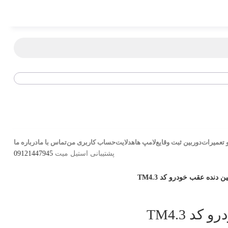
 تعمیرات
دوربین ثبت وقایع
لامپ ها
هدلایت
حساب کاربری من
تماس با ما
درباره ما
پشتیبانی استیل میت
09121447945
ین دنده عقب خودرو کد TM4.3
د TM4.3