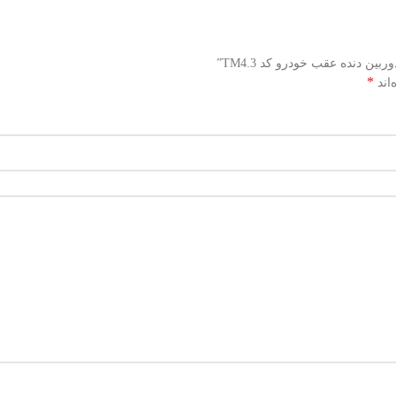
ین دنده عقب خودرو کد TM4.3”
*
اند