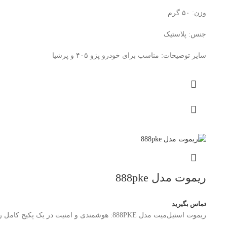
وزن: ۵۰ گرم
جنس: پلاستیک
سایر توضیحات: مناسب برای خودرو پژو ۴۰۵ و پرشیا
ریموت مدل 888pke
تماس بگیرید
ریموت استیل‌میت مدل 888PKE: هوشمندی و امنیت در یک پکیج کامل ریموت استیل‌میت مدل 888PKE نماینده‌ی نسل جدیدی از سیستم‌های