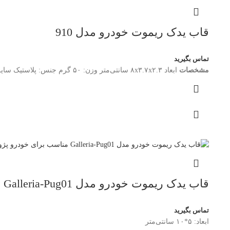
قاب یدک ریموت خودرو مدل 910
تماس بگیرید
مشخصات
ابعاد ۸x۳.۷x۲.۳ سانتی‌متر وزن: ۵۰ گرم جنس: پلاستیک سایر توضیحات: قاب ریموت یدکی تصویری ماجیکار مدل ۹۱۰
قاب یدک ریموت خودرو مدل Galleria-Pug01 مناسب برای خودرو پژو 405
تماس بگیرید
ابعاد: ۵*۱۰ سانتی‌متر