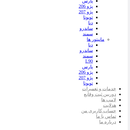
پارس
پژو 206
پژو 207
تویوتا
دنا
ساندرو
سمند
مانیتور ها
دنا
ساندرو
سمند
L90
پارس
پژو 206
پژو 207
تویوتا
خدمات و تعمیرات
دوربین ثبت وقایع
لامپ ها
هدلایت
حساب کاربری من
تماس با ما
درباره ما