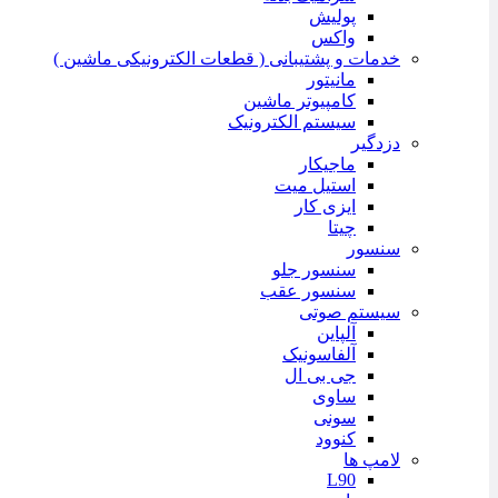
پولیش
واکس
خدمات و پشتیبانی ( قطعات الکترونیکی ماشین )
مانیتور
کامپیوتر ماشین
سیستم الکترونیک
دزدگیر
ماجیکار
استیل میت
ایزی کار
چیتا
سنسور
سنسور جلو
سنسور عقب
سیستم صوتی
آلپاین
آلفاسونیک
جی بی ال
ساوی
سونی
کنوود
لامپ ها
L90