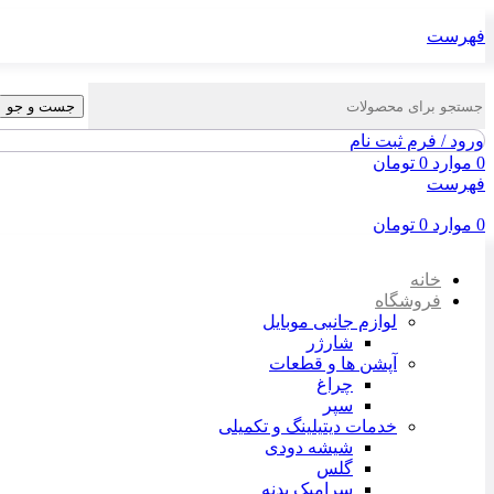
فهرست
جست و جو
ورود / فرم ثبت نام
0
موارد
0
تومان
فهرست
0
موارد
0
تومان
خانه
فروشگاه
لوازم جانبی موبایل
شارژر
آپشن ها و قطعات
چراغ
سپر
خدمات دیتیلینگ و تکمیلی
شیشه دودی
گلس
سرامیک بدنه