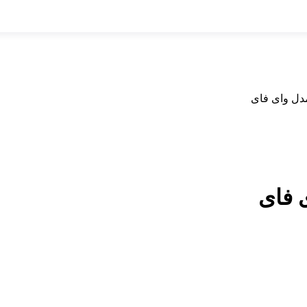
مدل وای فای
ی فای