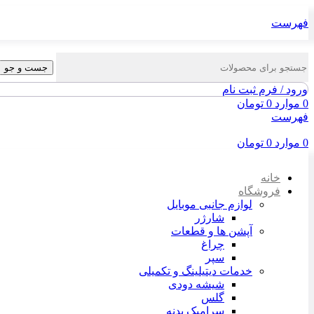
فهرست
جست و جو
ورود / فرم ثبت نام
0
موارد
0
تومان
فهرست
0
موارد
0
تومان
خانه
فروشگاه
لوازم جانبی موبایل
شارژر
آپشن ها و قطعات
چراغ
سپر
خدمات دیتیلینگ و تکمیلی
شیشه دودی
گلس
سرامیک بدنه