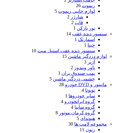
ریموت
26
لوازم جانبی ریموت
5
شارژر
2
قاب
2
نور بازکن
1
سنسور دنده عقب
14
اسمارتک
1
چیتا
1
سنسور دنده عقب استیل میت
10
لوازم دزدگیر ماشین
15
آژیر
3
پاور ویندوز
2
پمپ صندوق پران
3
چشمی دزدگیر ماشین
5
مانیتور و DVD خودرو
28
تویوتا
4
سایر خودروها
1
گروه ایرانخودرو
4
گروه سایپا
4
گروه کرمان موتور
8
هیوندای
5
مجموعه لامپ ها
30
زنون
11