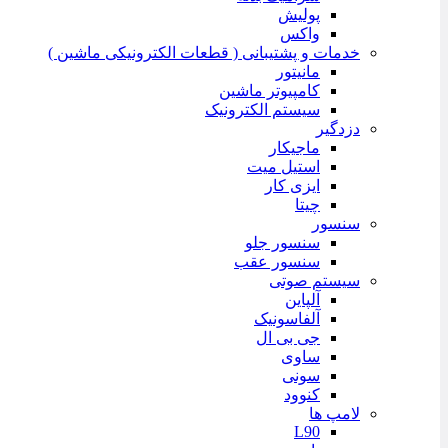
پولیش
واکس
خدمات و پشتیبانی ( قطعات الکترونیکی ماشین )
مانیتور
کامپیوتر ماشین
سیستم الکترونیک
دزدگیر
ماجیکار
استیل میت
ایزی کار
چیتا
سنسور
سنسور جلو
سنسور عقب
سیستم صوتی
آلپاین
آلفاسونیک
جی بی ال
ساوی
سونی
کنوود
لامپ ها
L90