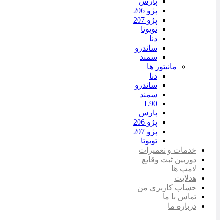
پارس
پژو 206
پژو 207
تویوتا
دنا
ساندرو
سمند
مانیتور ها
دنا
ساندرو
سمند
L90
پارس
پژو 206
پژو 207
تویوتا
خدمات و تعمیرات
دوربین ثبت وقایع
لامپ ها
هدلایت
حساب کاربری من
تماس با ما
درباره ما