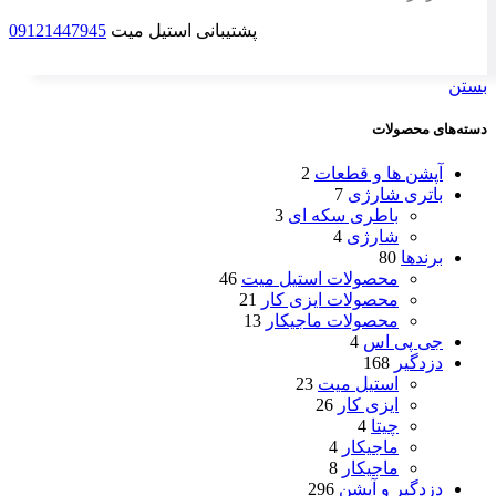
پشتیبانی استیل میت
09121447945
بستن
دسته‌های محصولات
آپشن ها و قطعات
2
باتری شارژی
7
باطری سکه ای
3
شارژی
4
برندها
80
محصولات استیل میت
46
محصولات ایزی کار
21
محصولات ماجیکار
13
جی پی اس
4
دزدگیر
168
استیل میت
23
ایزی کار
26
چیتا
4
ماجیکار
4
ماجیکار
8
دزدگیر و آپشن
296