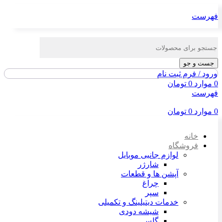
فهرست
جست و جو
ورود / فرم ثبت نام
0
موارد
0
تومان
فهرست
0
موارد
0
تومان
خانه
فروشگاه
لوازم جانبی موبایل
شارژر
آپشن ها و قطعات
چراغ
سپر
خدمات دیتیلینگ و تکمیلی
شیشه دودی
گلس