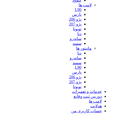
کنوود
لامپ ها
L90
پارس
پژو 206
پژو 207
تویوتا
دنا
ساندرو
سمند
مانیتور ها
دنا
ساندرو
سمند
L90
پارس
پژو 206
پژو 207
تویوتا
خدمات و تعمیرات
دوربین ثبت وقایع
لامپ ها
هدلایت
حساب کاربری من