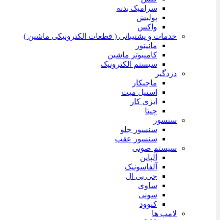
سرامیک بدنه
پولیش
واکس
خدمات و پشتیبانی ( قطعات الکترونیکی ماشین )
مانیتور
کامپیوتر ماشین
سیستم الکترونیک
دزدگیر
ماجیکار
استیل میت
ایزی کار
چیتا
سنسور
سنسور جلو
سنسور عقب
سیستم صوتی
آلپاین
آلفاسونیک
جی بی ال
ساوی
سونی
کنوود
لامپ ها