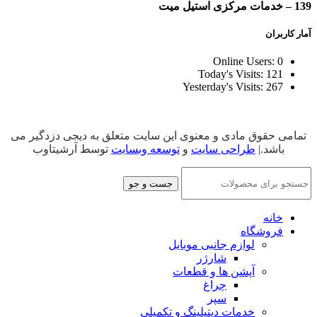
139 – خدمات مرکزی استیل میت
آمار کاربران
Online Users:
0
Today's Visits:
121
Yesterday's Visits:
267
تمامی حقوق مادی و معنوی این سایت متعلق به دیجی دزدگیر می
باشد.|
طراحی سایت
و
توسعه وبسایت
توسط آرشیتاوب
جست و جو
خانه
فروشگاه
لوازم جانبی موبایل
شارژر
آپشن ها و قطعات
چراغ
سپر
خدمات دیتیلینگ و تکمیلی