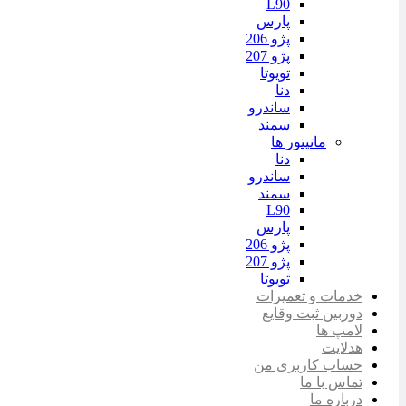
L90
پارس
پژو 206
پژو 207
تویوتا
دنا
ساندرو
سمند
مانیتور ها
دنا
ساندرو
سمند
L90
پارس
پژو 206
پژو 207
تویوتا
خدمات و تعمیرات
دوربین ثبت وقایع
لامپ ها
هدلایت
حساب کاربری من
تماس با ما
درباره ما