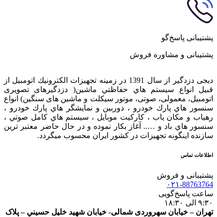
پشتیبانی پاسخ‌گو
پشتیبانی و مشاوره فروش
دیجی دزدگیر از سال 1391 در زمينه تجهيزات الكترونيك اتومبیل از
قبيل انواع سيستم هاي حفاظتي ماشین( دزدگيرهای تصویری
اتومبیل، معمولی، صوتی، موتور سیکلت و ماشین های سنگین) انواع
سنسور هاي پارك خودرو ، دوربين و نمايشگر هاي پارك خودرو ،
رهياب و مكان ياب ، كاركيت موبايل ، سيستم هاي كامل صوتي ،
سنسور هاي باد و ….. آغاز بكار نموده و در حال حاضر معتبر ترين
سازنده اينگونه تجهيزات در كشور ایران محسوب ميگردد.
اطلاعات تماس
پشتیبانی و فروش
۰۲۱-88763764
ساعت پاسخ‌گویی
۹:۳۰ الی ۱۸:۳۰
تهران – خيابان سهروردی شمالی- خيابان شهيد خليل حسيني – پلاک