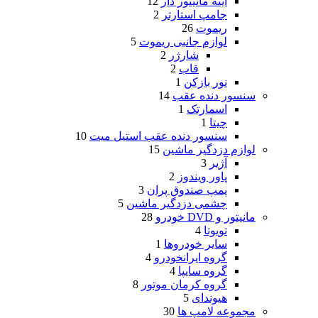
آینه مانیتور دار
12
جامپ استارتر
2
ریموت
26
لوازم جانبی ریموت
5
شارژر
2
قاب
2
نور بازکن
1
سنسور دنده عقب
14
اسمارتک
1
چیتا
1
سنسور دنده عقب استیل میت
10
لوازم دزدگیر ماشین
15
آژیر
3
پاور ویندوز
2
پمپ صندوق پران
3
چشمی دزدگیر ماشین
5
مانیتور و DVD خودرو
28
تویوتا
4
سایر خودروها
1
گروه ایرانخودرو
4
گروه سایپا
4
گروه کرمان موتور
8
هیوندای
5
مجموعه لامپ ها
30