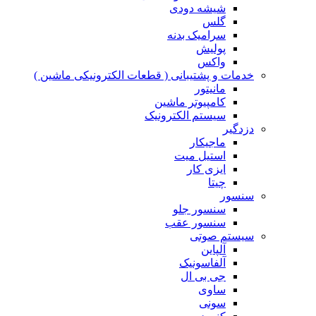
شیشه دودی
گلس
سرامیک بدنه
پولیش
واکس
خدمات و پشتیبانی ( قطعات الکترونیکی ماشین )
مانیتور
کامپیوتر ماشین
سیستم الکترونیک
دزدگیر
ماجیکار
استیل میت
ایزی کار
چیتا
سنسور
سنسور جلو
سنسور عقب
سیستم صوتی
آلپاین
آلفاسونیک
جی بی ال
ساوی
سونی