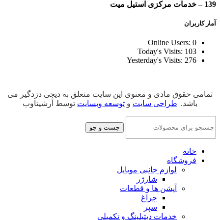
139 – خدمات مرکزی استیل میت
آمار کاربران
Online Users:
0
Today's Visits:
103
Yesterday's Visits:
276
تمامی حقوق مادی و معنوی این سایت متعلق به دیجی دزدگیر می
باشد.|
طراحی سایت
و
توسعه وبسایت
توسط آرشیتاوب
جست و جو
خانه
فروشگاه
لوازم جانبی موبایل
شارژر
آپشن ها و قطعات
چراغ
سپر
خدمات دیتیلینگ و تکمیلی