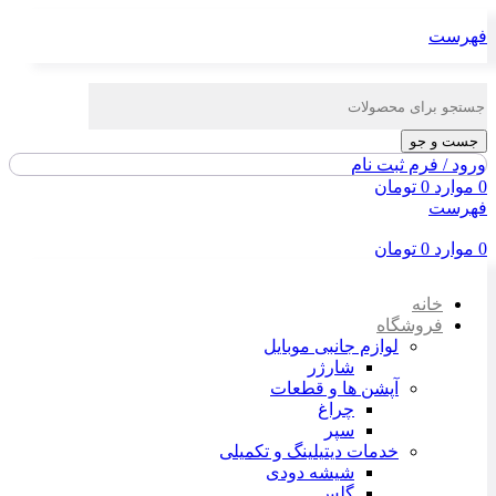
فهرست
جست و جو
ورود / فرم ثبت نام
0
موارد
0
تومان
فهرست
0
موارد
0
تومان
خانه
فروشگاه
لوازم جانبی موبایل
شارژر
آپشن ها و قطعات
چراغ
سپر
خدمات دیتیلینگ و تکمیلی
شیشه دودی
گلس