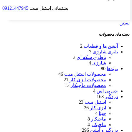
پشتیبانی استیل میت
09121447945
بستن
دسته‌های محصولات
آپشن ها و قطعات
2
باتری شارژی
7
باطری سکه ای
3
شارژی
4
برندها
80
محصولات استیل میت
46
محصولات ایزی کار
21
محصولات ماجیکار
13
جی پی اس
4
دزدگیر
168
استیل میت
23
ایزی کار
26
چیتا
4
ماجیکار
8
ماجیکار
4
دزدگیر و آپشن
296