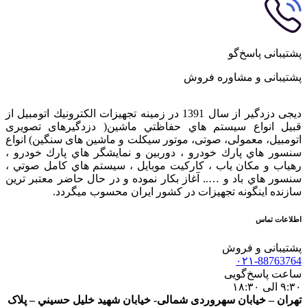
پشتیبانی پاسخ‌گو
پشتیبانی و مشاوره فروش
دیجی دزدگیر از سال 1391 در زمينه تجهيزات الكترونيك اتومبیل از
قبيل انواع سيستم هاي حفاظتي ماشین( دزدگيرهای تصویری
اتومبیل، معمولی، صوتی، موتور سیکلت و ماشین های سنگین) انواع
سنسور هاي پارك خودرو ، دوربين و نمايشگر هاي پارك خودرو ،
رهياب و مكان ياب ، كاركيت موبايل ، سيستم هاي كامل صوتي ،
سنسور هاي باد و ….. آغاز بكار نموده و در حال حاضر معتبر ترين
سازنده اينگونه تجهيزات در كشور ایران محسوب ميگردد.
اطلاعات تماس
پشتیبانی و فروش
۰۲۱-88763764
ساعت پاسخ‌گویی
۹:۳۰ الی ۱۸:۳۰
تهران – خيابان سهروردی شمالی- خيابان شهيد خليل حسيني – پلاک