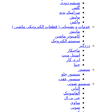
شیشه دودی
گلس
سرامیک بدنه
پولیش
واکس
خدمات و پشتیبانی ( قطعات الکترونیکی ماشین )
مانیتور
کامپیوتر ماشین
سیستم الکترونیک
دزدگیر
ماجیکار
استیل میت
ایزی کار
چیتا
سنسور
سنسور جلو
سنسور عقب
سیستم صوتی
آلپاین
آلفاسونیک
جی بی ال
ساوی
سونی