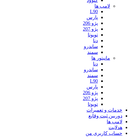
کنوود
لامپ ها
L90
پارس
پژو 206
پژو 207
تویوتا
دنا
ساندرو
سمند
مانیتور ها
دنا
ساندرو
سمند
L90
پارس
پژو 206
پژو 207
تویوتا
خدمات و تعمیرات
دوربین ثبت وقایع
لامپ ها
هدلایت
حساب کاربری من