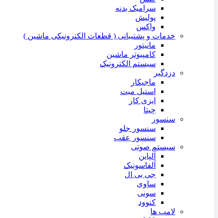
سرامیک بدنه
پولیش
واکس
خدمات و پشتیبانی ( قطعات الکترونیکی ماشین )
مانیتور
کامپیوتر ماشین
سیستم الکترونیک
دزدگیر
ماجیکار
استیل میت
ایزی کار
چیتا
سنسور
سنسور جلو
سنسور عقب
سیستم صوتی
آلپاین
آلفاسونیک
جی بی ال
ساوی
سونی
کنوود
لامپ ها