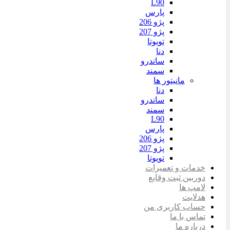
L90
پارس
پژو 206
پژو 207
تویوتا
دنا
ساندرو
سمند
مانیتور ها
دنا
ساندرو
سمند
L90
پارس
پژو 206
پژو 207
تویوتا
خدمات و تعمیرات
دوربین ثبت وقایع
لامپ ها
هدلایت
حساب کاربری من
تماس با ما
درباره ما