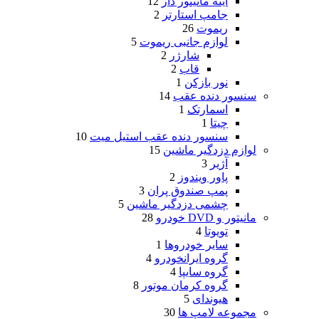
آینه مانیتور دار
12
جامپ استارتر
2
ریموت
26
لوازم جانبی ریموت
5
شارژر
2
قاب
2
نور بازکن
1
سنسور دنده عقب
14
اسمارتک
1
چیتا
1
سنسور دنده عقب استیل میت
10
لوازم دزدگیر ماشین
15
آژیر
3
پاور ویندوز
2
پمپ صندوق پران
3
چشمی دزدگیر ماشین
5
مانیتور و DVD خودرو
28
تویوتا
4
سایر خودروها
1
گروه ایرانخودرو
4
گروه سایپا
4
گروه کرمان موتور
8
هیوندای
5
مجموعه لامپ ها
30