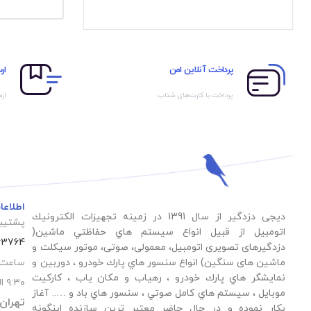
پرداخت آنلاین امن
ار
پرداخت با کارت‌های شتاب
ارس
اطلاع
دیجی دزدگیر از سال 1391 در زمينه تجهيزات الكترونيك
پشتیبا
اتومبیل از قبيل انواع سيستم هاي حفاظتي ماشین(
63764
دزدگيرهای تصویری اتومبیل، معمولی، صوتی، موتور سیکلت و
ماشین های سنگین) انواع سنسور هاي پارك خودرو ، دوربين و
ساعت 
نمايشگر هاي پارك خودرو ، رهياب و مكان ياب ، كاركيت
۹:۳۰ الی ۱۸:۳۰
موبايل ، سيستم هاي كامل صوتي ، سنسور هاي باد و ….. آغاز
تهران
بكار نموده و در حال حاضر معتبر ترين سازنده اينگونه