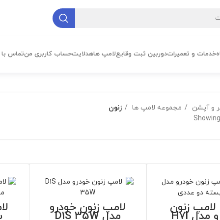
ه
خدمات و تعمیرات
دوربین ثبت وقایع
لامپ ها
هدلایت
حساب کاربری من
تماس با م
ر و آپشن
مجموعه لامپ ها
زنون
Showing 
لامپ زنون
لامپ زنون خودرو
لا
خودرو مدل H7l
مدل D1S 35W
ب