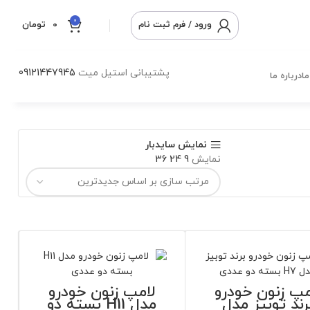
0
ورود / فرم ثبت نام
0
تومان
پشتیبانی استیل میت
09121447945
ا
درباره ما
نمایش سایدبار
نمایش
9
24
36
مپ زنون خودرو
لامپ زنون خودرو
رند توبیز مدل
مدل H11 بسته دو