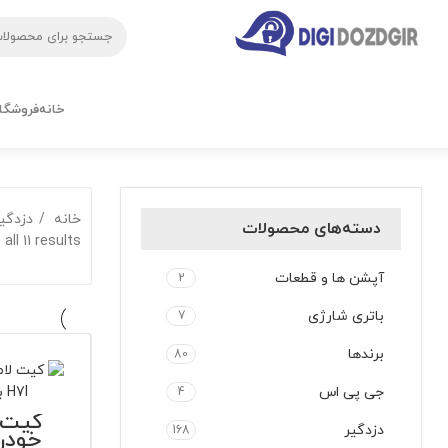
خانه
فروشگا
خانه
دزدگی
دسته‌های محصولات
all 11 results
آپشن ها و قطعات
2
باتری شارژی
7
برندها
80
جی پی اس
4
کیت 
دزدگیر
168