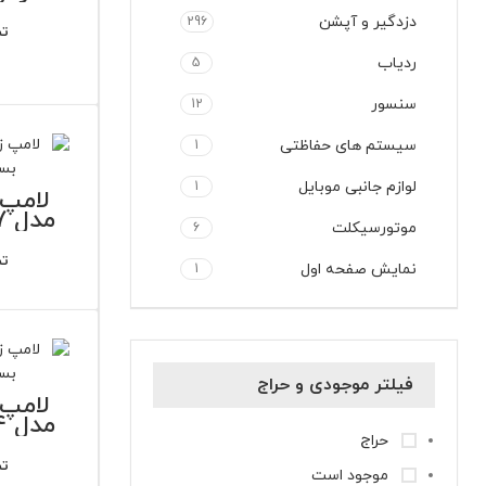
بسته
دزدگیر و آپشن
296
تم
ردیاب
5
سنسور
12
سیستم های حفاظتی
1
لوازم جانبی موبایل
1
لامپ 
موتورسیکلت
6
تم
نمایش صفحه اول
1
فیلتر موجودی و حراج
لامپ 
حراج
تم
موجود است