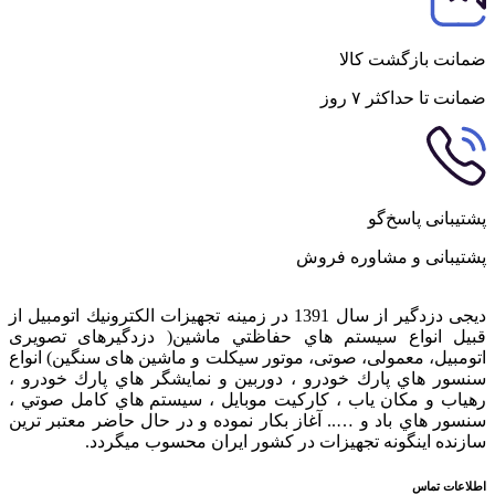
ضمانت بازگشت کالا
ضمانت تا حداکثر ۷ روز
پشتیبانی پاسخ‌گو
پشتیبانی و مشاوره فروش
دیجی دزدگیر از سال 1391 در زمينه تجهيزات الكترونيك اتومبیل از
قبيل انواع سيستم هاي حفاظتي ماشین( دزدگيرهای تصویری
اتومبیل، معمولی، صوتی، موتور سیکلت و ماشین های سنگین) انواع
سنسور هاي پارك خودرو ، دوربين و نمايشگر هاي پارك خودرو ،
رهياب و مكان ياب ، كاركيت موبايل ، سيستم هاي كامل صوتي ،
سنسور هاي باد و ….. آغاز بكار نموده و در حال حاضر معتبر ترين
سازنده اينگونه تجهيزات در كشور ایران محسوب ميگردد.
اطلاعات تماس