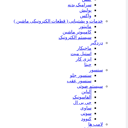
سرامیک بدنه
پولیش
واکس
خدمات و پشتیبانی ( قطعات الکترونیکی ماشین )
مانیتور
کامپیوتر ماشین
سیستم الکترونیک
دزدگیر
ماجیکار
استیل میت
ایزی کار
چیتا
سنسور
سنسور جلو
سنسور عقب
سیستم صوتی
آلپاین
آلفاسونیک
جی بی ال
ساوی
سونی
کنوود
لامپ ها