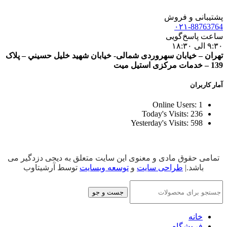
پشتیبانی و فروش
۰۲۱-88763764
ساعت پاسخ‌گویی
۹:۳۰ الی ۱۸:۳۰
تهران – خيابان سهروردی شمالی- خيابان شهيد خليل حسيني – پلاک
139 – خدمات مرکزی استیل میت
آمار کاربران
Online Users:
1
Today's Visits:
236
Yesterday's Visits:
598
تمامی حقوق مادی و معنوی این سایت متعلق به دیجی دزدگیر می
باشد.|
طراحی سایت
و
توسعه وبسایت
توسط آرشیتاوب
جست و جو
خانه
فروشگاه