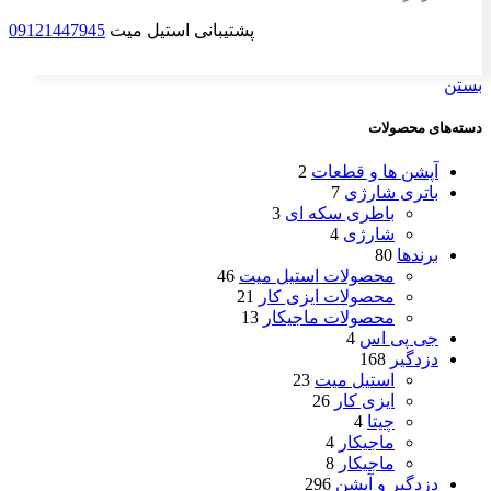
پشتیبانی استیل میت
09121447945
بستن
دسته‌های محصولات
آپشن ها و قطعات
2
باتری شارژی
7
باطری سکه ای
3
شارژی
4
برندها
80
محصولات استیل میت
46
محصولات ایزی کار
21
محصولات ماجیکار
13
جی پی اس
4
دزدگیر
168
استیل میت
23
ایزی کار
26
چیتا
4
ماجیکار
4
ماجیکار
8
دزدگیر و آپشن
296