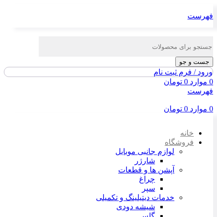
فهرست
جست و جو
ورود / فرم ثبت نام
0
موارد
0
تومان
فهرست
0
موارد
0
تومان
خانه
فروشگاه
لوازم جانبی موبایل
شارژر
آپشن ها و قطعات
چراغ
سپر
خدمات دیتیلینگ و تکمیلی
شیشه دودی
گلس