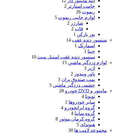
آینه مانیتور دار
12
جامپ استارتر
2
ریموت
26
لوازم جانبی ریموت
5
شارژر
2
قاب
2
نور بازکن
1
سنسور دنده عقب
14
اسمارتک
1
چیتا
1
سنسور دنده عقب استیل میت
10
لوازم دزدگیر ماشین
15
آژیر
3
پاور ویندوز
2
پمپ صندوق پران
3
چشمی دزدگیر ماشین
5
مانیتور و DVD خودرو
28
تویوتا
4
سایر خودروها
1
گروه ایرانخودرو
4
گروه سایپا
4
گروه کرمان موتور
8
هیوندای
5
مجموعه لامپ ها
30