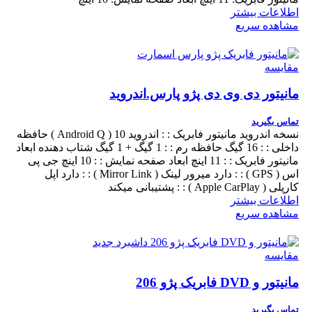
اطلاعات بیشتر
مشاهده سریع
مقایسه
مانیتور دی وی دی پژو پارس.اندروید
تماس بگیرید
نسخه اندروید مانیتور فابریک : : اندروید 10 ( Android Q ) حافظه
داخلی : : 16 گیگ حافظه رم : : 1 گیگ + 1 گیگ شتاب دهنده ابعاد
مانیتور فابریک : : 11 اینچ ابعاد صفحه نمایش : : 10 اینچ جی پی
اس ( GPS ) : : دارد میرور لینک ( Mirror Link ) : : دارد اپل
کارپلی ( Apple CarPlay ) : : پشتیبانی میکند
اطلاعات بیشتر
مشاهده سریع
مقایسه
مانیتور و DVD فابریک پژو 206
تماس بگیرید