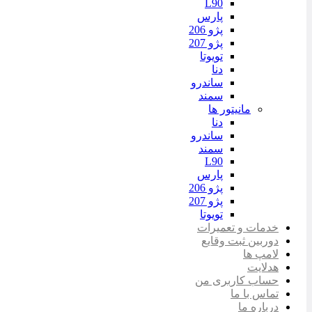
L90
پارس
پژو 206
پژو 207
تویوتا
دنا
ساندرو
سمند
مانیتور ها
دنا
ساندرو
سمند
L90
پارس
پژو 206
پژو 207
تویوتا
خدمات و تعمیرات
دوربین ثبت وقایع
لامپ ها
هدلایت
حساب کاربری من
تماس با ما
درباره ما