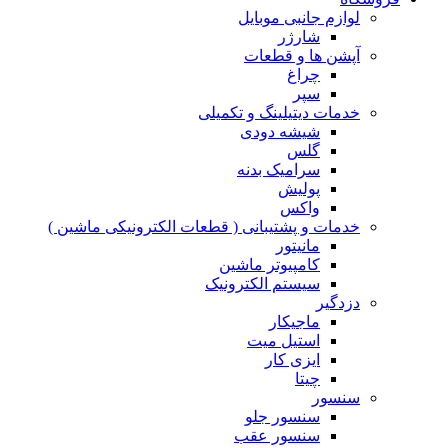
لوازم جانبی موبایل
شارژر
آپشن ها و قطعات
چراغ
سپر
خدمات دیتیلینگ و تکمیلی
شیشه دودی
گلس
سرامیک بدنه
پولیش
واکس
خدمات و پشتیبانی ( قطعات الکترونیکی ماشین )
مانیتور
کامپیوتر ماشین
سیستم الکترونیک
دزدگیر
ماجیکار
استیل میت
ایزی کار
چیتا
سنسور
سنسور جلو
سنسور عقب