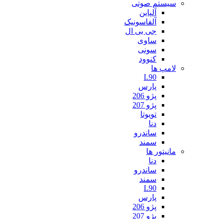
سیستم صوتی
آلپاین
آلفاسونیک
جی بی ال
ساوی
سونی
کنوود
لامپ ها
L90
پارس
پژو 206
پژو 207
تویوتا
دنا
ساندرو
سمند
مانیتور ها
دنا
ساندرو
سمند
L90
پارس
پژو 206
پژو 207