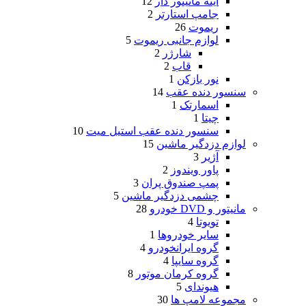
آینه مانیتور دار
12
جامپ استارتر
2
ریموت
26
لوازم جانبی ریموت
5
شارژر
2
قاب
2
نور بازکن
1
سنسور دنده عقب
14
اسمارتک
1
چیتا
1
سنسور دنده عقب استیل میت
10
لوازم دزدگیر ماشین
15
آژیر
3
پاور ویندوز
2
پمپ صندوق پران
3
چشمی دزدگیر ماشین
5
مانیتور و DVD خودرو
28
تویوتا
4
سایر خودروها
1
گروه ایرانخودرو
4
گروه سایپا
4
گروه کرمان موتور
8
هیوندای
5
مجموعه لامپ ها
30