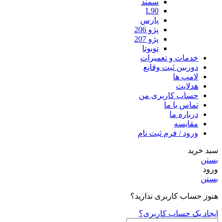
سمند
L90
پارس
پژو 206
پژو 207
تویوتا
خدمات و تعمیرات
دوربین ثبت وقایع
لامپ ها
هدلایت
حساب کاربری من
تماس با ما
درباره ما
مقایسه
ورود / فرم ثبت نام
سبد خرید
بستن
ورود
بستن
هنوز حساب کاربری ندارید؟
ایجاد یک حساب کاربری؟