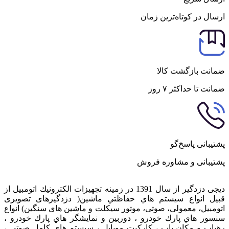
ارسال در کوتاه‌ترین زمان
ضمانت بازگشت کالا
ضمانت تا حداکثر ۷ روز
پشتیبانی پاسخ‌گو
پشتیبانی و مشاوره فروش
دیجی دزدگیر از سال 1391 در زمينه تجهيزات الكترونيك اتومبیل از
قبيل انواع سيستم هاي حفاظتي ماشین( دزدگيرهای تصویری
اتومبیل، معمولی، صوتی، موتور سیکلت و ماشین های سنگین) انواع
سنسور هاي پارك خودرو ، دوربين و نمايشگر هاي پارك خودرو ،
رهياب و مكان ياب ، كاركيت موبايل ، سيستم هاي كامل صوتي ،