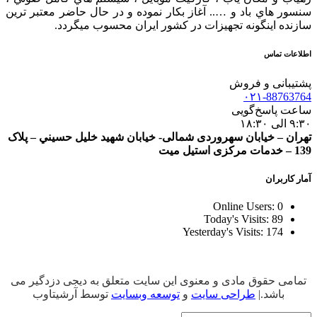
سنسور هاي باد و ….. آغاز بكار نموده و در حال حاضر معتبر ترين
سازنده اينگونه تجهيزات در كشور ایران محسوب ميگردد.
اطلاعات تماس
پشتیبانی و فروش
۰۲۱-88763764
ساعت پاسخ‌گویی
۹:۳۰ الی ۱۸:۳۰
تهران – خيابان سهروردی شمالی- خيابان شهيد خليل حسيني – پلاک
139 – خدمات مرکزی استیل میت
آمار کاربران
Online Users:
0
Today's Visits:
89
Yesterday's Visits:
174
تمامی حقوق مادی و معنوی این سایت متعلق به دیجی دزدگیر می
باشد.|
طراحی سایت
و
توسعه وبسایت
توسط آرشیتاوب