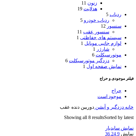
زنون
11
هدلایت
19
ردیاب
5
ردیاب خودرو
5
سنسور
12
سنسور عقب
11
سیستم های حفاظتی
1
لوازم جانبی موبایل
1
شارژر
1
موتورسیکلت
6
دزدگیر موتورسیکلت
6
نمایش صفحه اول
1
فیلتر موجودی و حراج
حراج
موجود است
خانه
دزدگیر و آپشن
دوربین دنده عقب
Showing all 8 results
Sorted by latest
نمایش سایدبار
نمایش
9
24
36