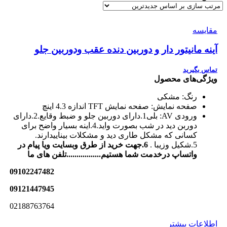
مقایسه
آینه مانیتور دار و دوربین دنده عقب ودوربین جلو
تماس بگیرید
ویژگی‌های محصول
رنگ:
مشکی
صفحه نمایش:
صفحه نمایش TFT اندازه 4.3 اینچ
ورودی AV:
بلی
1.دارای دوربین جلو و ضبط وقایع.2.دارای
دوربن دید در شب بصورت واید.4.اینه بسیار واضح برای
کسانی که مشکل طاری دید و مشکلات بیناییدارند.
5.شکیل وزیبا .
6.جهت خرید از طرق وبسایت ویا پیام در
واتساپ درخدمت شما هستیم.................تلفن های ما
09102247482
09121447945
02188763764
اطلاعات بیشتر