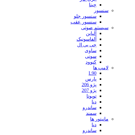
چیتا
سنسور
سنسور جلو
سنسور عقب
سیستم صوتی
آلپاین
آلفاسونیک
جی بی ال
ساوی
سونی
کنوود
لامپ ها
L90
پارس
پژو 206
پژو 207
تویوتا
دنا
ساندرو
سمند
مانیتور ها
دنا
ساندرو