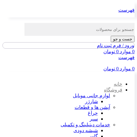
فهرست
جست و جو
ورود / فرم ثبت نام
0
موارد
0
تومان
فهرست
0
موارد
0
تومان
خانه
فروشگاه
لوازم جانبی موبایل
شارژر
آپشن ها و قطعات
چراغ
سپر
خدمات دیتیلینگ و تکمیلی
شیشه دودی
گلس