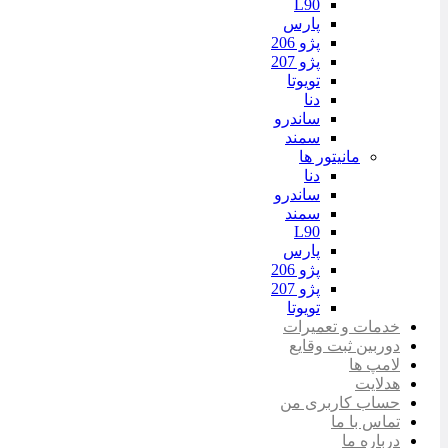
L90
پارس
پژو 206
پژو 207
تویوتا
دنا
ساندرو
سمند
مانیتور ها
دنا
ساندرو
سمند
L90
پارس
پژو 206
پژو 207
تویوتا
خدمات و تعمیرات
دوربین ثبت وقایع
لامپ ها
هدلایت
حساب کاربری من
تماس با ما
درباره ما