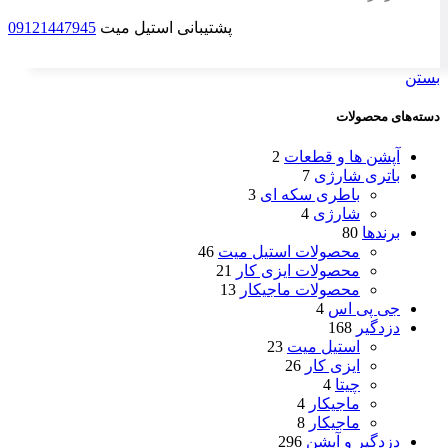
پشتیبانی استیل میت
09121447945
بستن
دسته‌های محصولات
آپشن ها و قطعات
2
باتری شارژی
7
باطری سکه ای
3
شارژی
4
برندها
80
محصولات استیل میت
46
محصولات ایزی کار
21
محصولات ماجیکار
13
جی پی اس
4
دزدگیر
168
استیل میت
23
ایزی کار
26
چیتا
4
ماجیکار
4
ماجیکار
8
دزدگیر و آپشن
296