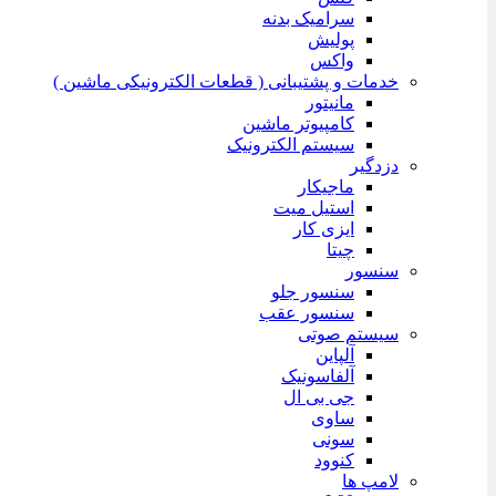
سرامیک بدنه
پولیش
واکس
خدمات و پشتیبانی ( قطعات الکترونیکی ماشین )
مانیتور
کامپیوتر ماشین
سیستم الکترونیک
دزدگیر
ماجیکار
استیل میت
ایزی کار
چیتا
سنسور
سنسور جلو
سنسور عقب
سیستم صوتی
آلپاین
آلفاسونیک
جی بی ال
ساوی
سونی
کنوود
لامپ ها