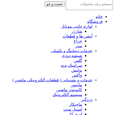
جست و جو
خانه
فروشگاه
لوازم جانبی موبایل
شارژر
آپشن ها و قطعات
چراغ
سپر
خدمات دیتیلینگ و تکمیلی
شیشه دودی
گلس
سرامیک بدنه
پولیش
واکس
خدمات و پشتیبانی ( قطعات الکترونیکی ماشین )
مانیتور
کامپیوتر ماشین
سیستم الکترونیک
دزدگیر
ماجیکار
استیل میت
ایزی کار