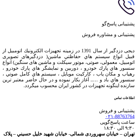
پشتیبانی پاسخ‌گو
پشتیبانی و مشاوره فروش
دیجی دزدگیر از سال 1391 در زمينه تجهيزات الكترونيك اتومبیل از
قبيل انواع سيستم هاي حفاظتي ماشین( دزدگيرهای تصویری
اتومبیل، معمولی، صوتی، موتور سیکلت و ماشین های سنگین) انواع
سنسور هاي پارك خودرو ، دوربين و نمايشگر هاي پارك خودرو ،
رهياب و مكان ياب ، كاركيت موبايل ، سيستم هاي كامل صوتي ،
سنسور هاي باد و ….. آغاز بكار نموده و در حال حاضر معتبر ترين
سازنده اينگونه تجهيزات در كشور ایران محسوب ميگردد.
اطلاعات تماس
پشتیبانی و فروش
۰۲۱-88763764
ساعت پاسخ‌گویی
۹:۳۰ الی ۱۸:۳۰
تهران – خيابان سهروردی شمالی- خيابان شهيد خليل حسيني – پلاک