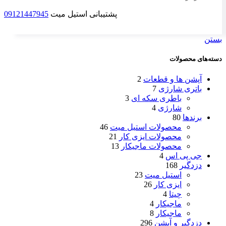
پشتیبانی استیل میت
09121447945
بستن
دسته‌های محصولات
آپشن ها و قطعات
2
باتری شارژی
7
باطری سکه ای
3
شارژی
4
برندها
80
محصولات استیل میت
46
محصولات ایزی کار
21
محصولات ماجیکار
13
جی پی اس
4
دزدگیر
168
استیل میت
23
ایزی کار
26
چیتا
4
ماجیکار
4
ماجیکار
8
دزدگیر و آپشن
296