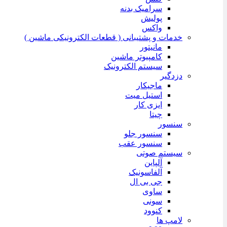
سرامیک بدنه
پولیش
واکس
خدمات و پشتیبانی ( قطعات الکترونیکی ماشین )
مانیتور
کامپیوتر ماشین
سیستم الکترونیک
دزدگیر
ماجیکار
استیل میت
ایزی کار
چیتا
سنسور
سنسور جلو
سنسور عقب
سیستم صوتی
آلپاین
آلفاسونیک
جی بی ال
ساوی
سونی
کنوود
لامپ ها