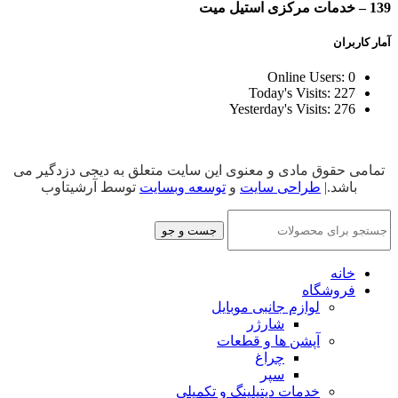
139 – خدمات مرکزی استیل میت
آمار کاربران
Online Users:
0
Today's Visits:
227
Yesterday's Visits:
276
تمامی حقوق مادی و معنوی این سایت متعلق به دیجی دزدگیر می
باشد.|
طراحی سایت
و
توسعه وبسایت
توسط آرشیتاوب
جست و جو
خانه
فروشگاه
لوازم جانبی موبایل
شارژر
آپشن ها و قطعات
چراغ
سپر
خدمات دیتیلینگ و تکمیلی