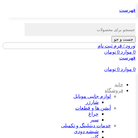
فهرست
جست و جو
ورود / فرم ثبت نام
0
موارد
0
تومان
فهرست
0
موارد
0
تومان
خانه
فروشگاه
لوازم جانبی موبایل
شارژر
آپشن ها و قطعات
چراغ
سپر
خدمات دیتیلینگ و تکمیلی
شیشه دودی
گلس