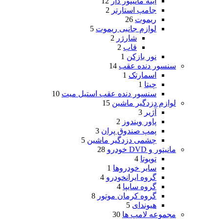
آینه مانیتور دار
12
جامپ استارتر
2
ریموت
26
لوازم جانبی ریموت
5
شارژر
2
قاب
2
نور بازکن
1
سنسور دنده عقب
14
اسمارتک
1
چیتا
1
سنسور دنده عقب استیل میت
10
لوازم دزدگیر ماشین
15
آژیر
3
پاور ویندوز
2
پمپ صندوق پران
3
چشمی دزدگیر ماشین
5
مانیتور و DVD خودرو
28
تویوتا
4
سایر خودروها
1
گروه ایرانخودرو
4
گروه سایپا
4
گروه کرمان موتور
8
هیوندای
5
مجموعه لامپ ها
30