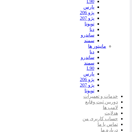
L90
پارس
پژو 206
پژو 207
تویوتا
دنا
ساندرو
سمند
مانیتور ها
دنا
ساندرو
سمند
L90
پارس
پژو 206
پژو 207
تویوتا
خدمات و تعمیرات
دوربین ثبت وقایع
لامپ ها
هدلایت
حساب کاربری من
تماس با ما
درباره ما