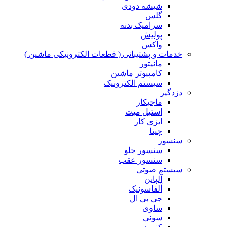
شیشه دودی
گلس
سرامیک بدنه
پولیش
واکس
خدمات و پشتیبانی ( قطعات الکترونیکی ماشین )
مانیتور
کامپیوتر ماشین
سیستم الکترونیک
دزدگیر
ماجیکار
استیل میت
ایزی کار
چیتا
سنسور
سنسور جلو
سنسور عقب
سیستم صوتی
آلپاین
آلفاسونیک
جی بی ال
ساوی
سونی