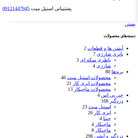
پشتیبانی استیل میت
09121447945
بستن
دسته‌های محصولات
آپشن ها و قطعات
2
باتری شارژی
7
باطری سکه ای
3
شارژی
4
برندها
80
محصولات استیل میت
46
محصولات ایزی کار
21
محصولات ماجیکار
13
جی پی اس
4
دزدگیر
168
استیل میت
23
ایزی کار
26
چیتا
4
ماجیکار
4
ماجیکار
8
دزدگیر و آپشن
296