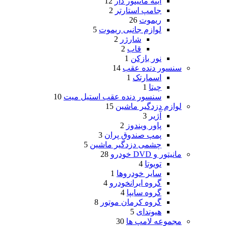
آینه مانیتور دار
12
جامپ استارتر
2
ریموت
26
لوازم جانبی ریموت
5
شارژر
2
قاب
2
نور بازکن
1
سنسور دنده عقب
14
اسمارتک
1
چیتا
1
سنسور دنده عقب استیل میت
10
لوازم دزدگیر ماشین
15
آژیر
3
پاور ویندوز
2
پمپ صندوق پران
3
چشمی دزدگیر ماشین
5
مانیتور و DVD خودرو
28
تویوتا
4
سایر خودروها
1
گروه ایرانخودرو
4
گروه سایپا
4
گروه کرمان موتور
8
هیوندای
5
مجموعه لامپ ها
30