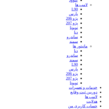
کنوود
لامپ ها
L90
پارس
پژو 206
پژو 207
تویوتا
دنا
ساندرو
سمند
مانیتور ها
دنا
ساندرو
سمند
L90
پارس
پژو 206
پژو 207
تویوتا
خدمات و تعمیرات
دوربین ثبت وقایع
لامپ ها
هدلایت
حساب کاربری من