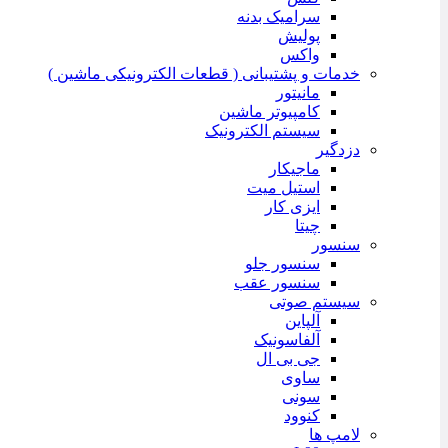
سرامیک بدنه
پولیش
واکس
خدمات و پشتیبانی ( قطعات الکترونیکی ماشین )
مانیتور
کامپیوتر ماشین
سیستم الکترونیک
دزدگیر
ماجیکار
استیل میت
ایزی کار
چیتا
سنسور
سنسور جلو
سنسور عقب
سیستم صوتی
آلپاین
آلفاسونیک
جی بی ال
ساوی
سونی
کنوود
لامپ ها