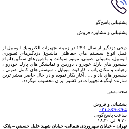
پشتیبانی پاسخ‌گو
پشتیبانی و مشاوره فروش
دیجی دزدگیر از سال 1391 در زمينه تجهيزات الكترونيك اتومبیل از
قبيل انواع سيستم هاي حفاظتي ماشین( دزدگيرهای تصویری
اتومبیل، معمولی، صوتی، موتور سیکلت و ماشین های سنگین) انواع
سنسور هاي پارك خودرو ، دوربين و نمايشگر هاي پارك خودرو ،
رهياب و مكان ياب ، كاركيت موبايل ، سيستم هاي كامل صوتي ،
سنسور هاي باد و ….. آغاز بكار نموده و در حال حاضر معتبر ترين
سازنده اينگونه تجهيزات در كشور ایران محسوب ميگردد.
اطلاعات تماس
پشتیبانی و فروش
۰۲۱-88763764
ساعت پاسخ‌گویی
۹:۳۰ الی ۱۸:۳۰
تهران – خيابان سهروردی شمالی- خيابان شهيد خليل حسيني – پلاک