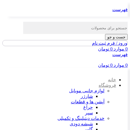
فهرست
جست و جو
ورود / فرم ثبت نام
0
موارد
0
تومان
فهرست
0
موارد
0
تومان
خانه
فروشگاه
لوازم جانبی موبایل
شارژر
آپشن ها و قطعات
چراغ
سپر
خدمات دیتیلینگ و تکمیلی
شیشه دودی
گلس