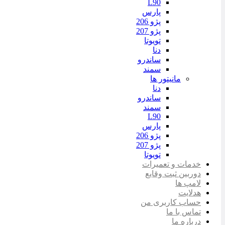
L90
پارس
پژو 206
پژو 207
تویوتا
دنا
ساندرو
سمند
مانیتور ها
دنا
ساندرو
سمند
L90
پارس
پژو 206
پژو 207
تویوتا
خدمات و تعمیرات
دوربین ثبت وقایع
لامپ ها
هدلایت
حساب کاربری من
تماس با ما
درباره ما