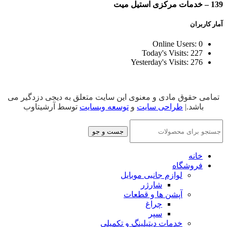
139 – خدمات مرکزی استیل میت
آمار کاربران
Online Users:
0
Today's Visits:
227
Yesterday's Visits:
276
تمامی حقوق مادی و معنوی این سایت متعلق به دیجی دزدگیر می
باشد.|
طراحی سایت
و
توسعه وبسایت
توسط آرشیتاوب
جست و جو
خانه
فروشگاه
لوازم جانبی موبایل
شارژر
آپشن ها و قطعات
چراغ
سپر
خدمات دیتیلینگ و تکمیلی