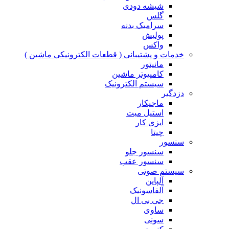
شیشه دودی
گلس
سرامیک بدنه
پولیش
واکس
خدمات و پشتیبانی ( قطعات الکترونیکی ماشین )
مانیتور
کامپیوتر ماشین
سیستم الکترونیک
دزدگیر
ماجیکار
استیل میت
ایزی کار
چیتا
سنسور
سنسور جلو
سنسور عقب
سیستم صوتی
آلپاین
آلفاسونیک
جی بی ال
ساوی
سونی