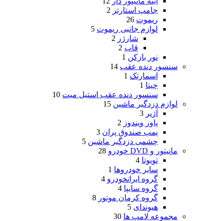
آینه مانیتور دار
12
جامپ استارتر
2
ریموت
26
لوازم جانبی ریموت
5
شارژر
2
قاب
2
نور بازکن
1
سنسور دنده عقب
14
اسمارتک
1
چیتا
1
سنسور دنده عقب استیل میت
10
لوازم دزدگیر ماشین
15
آژیر
3
پاور ویندوز
2
پمپ صندوق پران
3
چشمی دزدگیر ماشین
5
مانیتور و DVD خودرو
28
تویوتا
4
سایر خودروها
1
گروه ایرانخودرو
4
گروه سایپا
4
گروه کرمان موتور
8
هیوندای
5
مجموعه لامپ ها
30