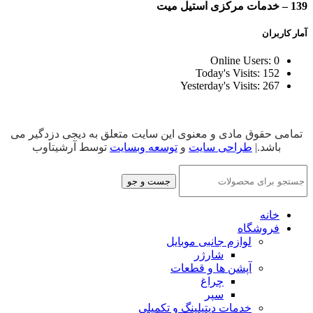
139 – خدمات مرکزی استیل میت
آمار کاربران
Online Users:
0
Today's Visits:
152
Yesterday's Visits:
267
تمامی حقوق مادی و معنوی این سایت متعلق به دیجی دزدگیر می
باشد.|
طراحی سایت
و
توسعه وبسایت
توسط آرشیتاوب
جست و جو
خانه
فروشگاه
لوازم جانبی موبایل
شارژر
آپشن ها و قطعات
چراغ
سپر
خدمات دیتیلینگ و تکمیلی