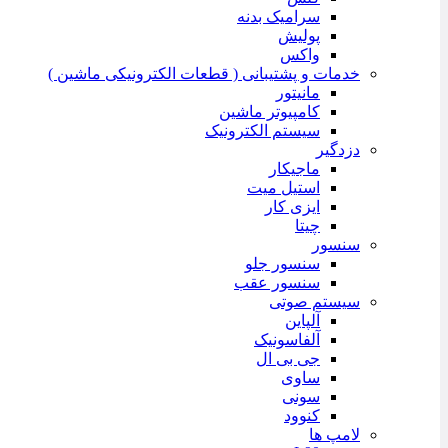
سرامیک بدنه
پولیش
واکس
خدمات و پشتیبانی ( قطعات الکترونیکی ماشین )
مانیتور
کامپیوتر ماشین
سیستم الکترونیک
دزدگیر
ماجیکار
استیل میت
ایزی کار
چیتا
سنسور
سنسور جلو
سنسور عقب
سیستم صوتی
آلپاین
آلفاسونیک
جی بی ال
ساوی
سونی
کنوود
لامپ ها