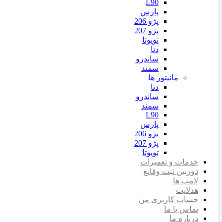
L90
پارس
پژو 206
پژو 207
تویوتا
دنا
ساندرو
سمند
مانیتور ها
دنا
ساندرو
سمند
L90
پارس
پژو 206
پژو 207
تویوتا
خدمات و تعمیرات
دوربین ثبت وقایع
لامپ ها
هدلایت
حساب کاربری من
تماس با ما
درباره ما