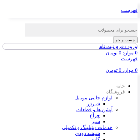
فهرست
جست و جو
ورود / فرم ثبت نام
0
موارد
0
تومان
فهرست
0
موارد
0
تومان
خانه
فروشگاه
لوازم جانبی موبایل
شارژر
آپشن ها و قطعات
چراغ
سپر
خدمات دیتیلینگ و تکمیلی
شیشه دودی
گلس