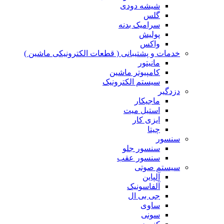
شیشه دودی
گلس
سرامیک بدنه
پولیش
واکس
خدمات و پشتیبانی ( قطعات الکترونیکی ماشین )
مانیتور
کامپیوتر ماشین
سیستم الکترونیک
دزدگیر
ماجیکار
استیل میت
ایزی کار
چیتا
سنسور
سنسور جلو
سنسور عقب
سیستم صوتی
آلپاین
آلفاسونیک
جی بی ال
ساوی
سونی