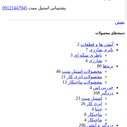
پشتیبانی استیل میت
09121447945
بستن
دسته‌های محصولات
آپشن ها و قطعات
2
باتری شارژی
7
باطری سکه ای
3
شارژی
4
برندها
80
محصولات استیل میت
46
محصولات ایزی کار
21
محصولات ماجیکار
13
جی پی اس
4
دزدگیر
168
استیل میت
23
ایزی کار
26
چیتا
4
ماجیکار
8
ماجیکار
4
دزدگیر و آپشن
296