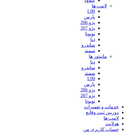
کنوود
لامپ ها
L90
پارس
پژو 206
پژو 207
تویوتا
دنا
ساندرو
سمند
مانیتور ها
دنا
ساندرو
سمند
L90
پارس
پژو 206
پژو 207
تویوتا
خدمات و تعمیرات
دوربین ثبت وقایع
لامپ ها
هدلایت
حساب کاربری من