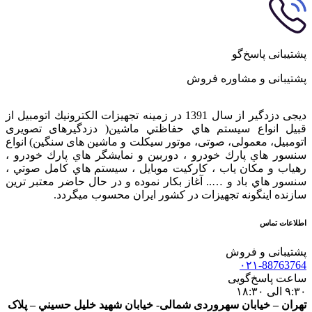
پشتیبانی پاسخ‌گو
پشتیبانی و مشاوره فروش
دیجی دزدگیر از سال 1391 در زمينه تجهيزات الكترونيك اتومبیل از
قبيل انواع سيستم هاي حفاظتي ماشین( دزدگيرهای تصویری
اتومبیل، معمولی، صوتی، موتور سیکلت و ماشین های سنگین) انواع
سنسور هاي پارك خودرو ، دوربين و نمايشگر هاي پارك خودرو ،
رهياب و مكان ياب ، كاركيت موبايل ، سيستم هاي كامل صوتي ،
سنسور هاي باد و ….. آغاز بكار نموده و در حال حاضر معتبر ترين
سازنده اينگونه تجهيزات در كشور ایران محسوب ميگردد.
اطلاعات تماس
پشتیبانی و فروش
۰۲۱-88763764
ساعت پاسخ‌گویی
۹:۳۰ الی ۱۸:۳۰
تهران – خيابان سهروردی شمالی- خيابان شهيد خليل حسيني – پلاک