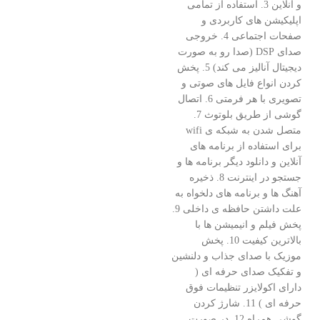
و آنلاین 3. استفاده از تمامی
اپلیکیشن های کاربردی و
صفحات اجتماعی 4. خروجی
صدای DSP (صدا رو به صورت
دیجیتال آنالیز می کند) 5. پخش
کردن انواع فایل های صوتی و
تصویری با هر فرمتی 6. اتصال
گوشی از طریق بلوتوث 7.
متصل شدن به شبکه ی wifi
برای استفاده از برنامه های
آنلاین و دانلود دیگر برنامه ها و
جستجو در اینترنت 8. ذخیره
آهنگ ها و برنامه های دلخواه به
علت داشتن حافظه ی داخلی 9.
پخش فیلم و انیمیشن ها با
بالاترین کیفیت 10. پخش
موزیک با صدای جذاب و دلنشین
و تفکیک صدای حرفه ای (
دارای اکولایزر تنظیمات فوق
حرفه ای ) 11. شارژ کردن
گوشی همراه 12. در صورت