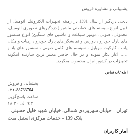
پشتیبانی و مشاوره فروش
دیجی دزدگیر از سال 1391 در زمينه تجهيزات الكترونيك اتومبیل از
قبيل انواع سيستم هاي حفاظتي ماشین( دزدگيرهای تصویری اتومبیل،
معمولی، صوتی، موتور سیکلت و ماشین های سنگین) انواع سنسور
هاي پارك خودرو ، دوربين و نمايشگر هاي پارك خودرو ، رهياب و مكان
ياب ، كاركيت موبايل ، سيستم هاي كامل صوتي ، سنسور هاي باد و
….. آغاز بكار نموده و در حال حاضر معتبر ترين سازنده اينگونه
تجهيزات در كشور ایران محسوب ميگردد.
اطلاعات تماس
پشتیبانی و فروش
۰۲۱-88763764
ساعت پاسخ‌گویی
۹:۳۰ الی ۱۸:۳۰
تهران – خيابان سهروردی شمالی- خيابان شهيد خليل حسيني –
پلاک 139 – خدمات مرکزی استیل میت
آمار کاربران