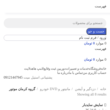
فهرست
جست و جو
ورود / فرم ثبت نام
0
موارد
0
تومان
فهرست
0
موارد
0
تومان
خانه
فروشگاه
خدمات و تعمیرات
دوربین ثبت وقایع
لامپ ها
هدلایت
حساب کاربری من
تماس با ما
درباره ما
پشتیبانی استیل میت
09121447945
خانه
دزدگیر و آپشن
مانیتور و DVD خودرو
گروه کرمان موتور
Showing all 8 results
نمایش سایدبار