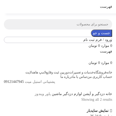
فهرست
جست و جو
ورود / فرم ثبت نام
0
موارد
0
تومان
فهرست
0
موارد
0
تومان
خانه
فروشگاه
خدمات و تعمیرات
دوربین ثبت وقایع
لامپ ها
هدلایت
حساب کاربری من
تماس با ما
درباره ما
پشتیبانی استیل میت
09121447945
خانه
دزدگیر و آپشن
لوازم دزدگیر ماشین
پاور ویندوز
Showing all 2 results
نمایش سایدبار