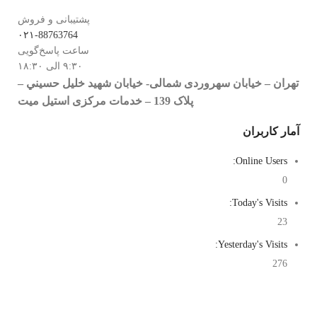
پشتیبانی و فروش
۰۲۱-88763764
ساعت پاسخ‌گویی
۹:۳۰ الی ۱۸:۳۰
تهران – خيابان سهروردی شمالی- خيابان شهيد خليل حسيني –
پلاک 139 – خدمات مرکزی استیل میت
آمار کاربران
Online Users:
0
Today's Visits:
23
Yesterday's Visits:
276