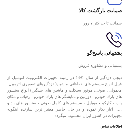
ضمانت بازگشت کالا
ضمانت تا حداکثر ۷ روز
پشتیبانی پاسخ‌گو
پشتیبانی و مشاوره فروش
دیجی دزدگیر از سال 1391 در زمينه تجهيزات الكترونيك اتومبیل از
قبيل انواع سيستم هاي حفاظتي ماشین( دزدگيرهای تصویری اتومبیل،
معمولی، صوتی، موتور سیکلت و ماشین های سنگین) انواع سنسور
هاي پارك خودرو ، دوربين و نمايشگر هاي پارك خودرو ، رهياب و مكان
ياب ، كاركيت موبايل ، سيستم هاي كامل صوتي ، سنسور هاي باد و
….. آغاز بكار نموده و در حال حاضر معتبر ترين سازنده اينگونه
تجهيزات در كشور ایران محسوب ميگردد.
اطلاعات تماس