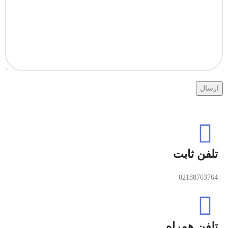
تلفن ثابت
02188763764
تلفن همراه