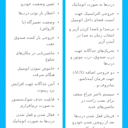
تعیین وضعیت خودرو
درب‌ها به صورت اتوماتیک
اخطار باز بودن درب‌ها
خروجی التراسنیک جهت
امنیت فضای داخل اتومبیل
وضعیت تعمیرگاه (یا
کارواش)
بی‌صدا و باصدا کردن آژیر و
انتخاب زمان به صدا در
خروجی باز کننده صندوق
آمدن آژیر
عقب
تحریک‌های جداگانه جهت
ماشین‌یابی در مکان‌های
درب صندوق، درب موتور و
شلوغ
درب‌ها
خاموش نمودن اتومبیل
دو خروجی اضافه (AUX)
هنگام سرقت
جهت فرمان آینه‌تاشو،
آنتن جداگانه جهت افزایش
سانروف و…
برد ریموت
سیستم تاخیر چراغ سقف
قابلیت حذف شوک‌سنسور
برای نصب راحت در
به صورت نرم‌افزاری
ماشین‌های جدید
فعال شدن و قفل شدن
فرمان قفل شدن درب‌ها
درب‌ها به صورت اتوماتیک
بعد از روشن شدن خودرو