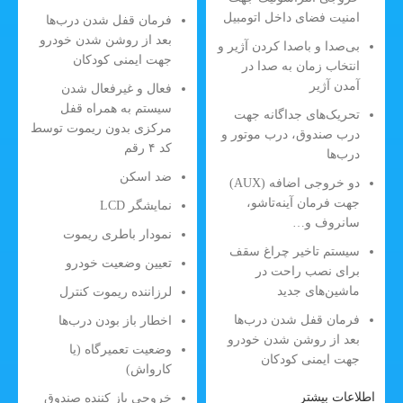
امنیت فضای داخل اتومبیل
فرمان قفل شدن درب‌ها
بعد از روشن شدن خودرو
بی‌صدا و باصدا کردن آژیر و
جهت ایمنی کودکان
انتخاب زمان به صدا در
آمدن آژیر
فعال و غیرفعال شدن
سیستم به همراه قفل
تحریک‌های جداگانه جهت
مرکزی بدون ریموت توسط
درب صندوق، درب موتور و
کد ۴ رقم
درب‌ها
ضد اسکن
دو خروجی اضافه (AUX)
جهت فرمان آینه‌تاشو،
نمایشگر LCD
سانروف و…
نمودار باطری ریموت
سیستم تاخیر چراغ سقف
تعیین وضعیت خودرو
برای نصب راحت در
ماشین‌های جدید
لرزاننده ریموت کنترل
فرمان قفل شدن درب‌ها
اخطار باز بودن درب‌ها
بعد از روشن شدن خودرو
وضعیت تعمیرگاه (یا
جهت ایمنی کودکان
کارواش)
اطلاعات بیشتر
خروجی باز کننده صندوق