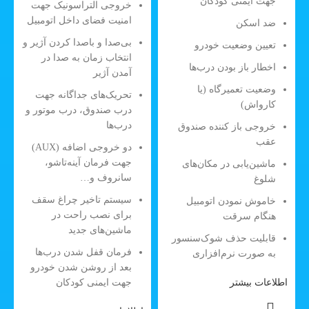
جهت ایمنی کودکان
خروجی التراسونیک جهت
امنیت فضای داخل اتومبیل
ضد اسکن
بی‌صدا و باصدا کردن آژیر و
تعیین وضعیت خودرو
انتخاب زمان به صدا در
اخطار باز بودن درب‌ها
آمدن آژیر
وضعیت تعمیرگاه (یا
تحریک‌های جداگانه جهت
کارواش)
درب صندوق، درب موتور و
درب‌ها
خروجی باز کننده صندوق
عقب
دو خروجی اضافه (AUX)
جهت فرمان آینه‌تاشو،
ماشین‌یابی در مکان‌های
سانروف و…
شلوغ
سیستم تاخیر چراغ سقف
خاموش نمودن اتومبیل
برای نصب راحت در
هنگام سرقت
ماشین‌های جدید
قابلیت حذف شوک‌سنسور
فرمان قفل شدن درب‌ها
به صورت نرم‌افزاری
بعد از روشن شدن خودرو
اطلاعات بیشتر
جهت ایمنی کودکان