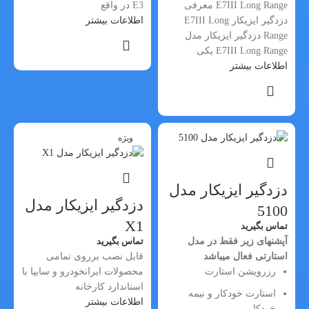
E7III Long Range معرفی
E3 در واقع
دزدگیر ایزیکار E7III Long
اطلاعات بیشتر
Range دزدگیر ایزیکار مدل
E7III Long Range یکی
اطلاعات بیشتر
ویژه
دزدگیر ایزیکار مدل
دزدگیر ایزیکار مدل
5100
X1
تماس بگیرید
آپشن؜های زیر فقط در مدل
تماس بگیرید
استارتی فعال می؜باشد
قابل نصب برروی تمامی
رزرویشن استارت
محصولات ایرانخودرو و سایپا با
استاندارد کارخانه
استارت خودکار و نیمه
اطلاعات بیشتر
خودکار