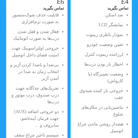
E6
E4
تماس بگیرید
تماس بگیرید
ضد اسکن
قابلیت حذف شوک‌سنسور
به صورت نرم‌افزاری
نمایشگر LCD
فعال شدن و قفل شدن
نمودار باطری ریموت
درب‌ها به صورت اتوماتیک
تعیین وضعیت خودرو
خروجی اولتراسونیک جهت
لرزاننده ریموت کنترل
امنیت فضای داخل اتومبیل
اخطار باز بودن درب‌ها
بی‌صدا و باصدا کردن آژیر و
انتخاب زمان به صدا در
وضعیت تعمیرگاه (یا
آمدن آژیر
کارواش)
تحریک‌های جداگانه جهت
خروجی باز کننده صندوق
درب صندوق، درب موتور و
عقب
درب‌ها
ماشین‌یابی در مکان‌های
دو خروجی اضافه (AUX)
شلوغ
جهت فرمان آینه‌تاشو،
هشدار روشن ماندن چراغ
سانروف و…
اتومبیل
سیستم تاخیر چراغ سقف