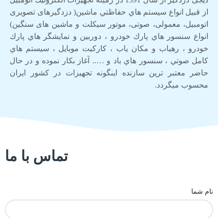
از قبيل انواع سيستم هاي حفاظتي ماشین( دزدگيرهای تصویری
اتومبیل، معمولی، صوتی، موتور سیکلت و ماشین های سنگین)
انواع سنسور هاي پارك خودرو ، دوربين و نمايشگر هاي پارك
خودرو ، رهياب و مكان ياب ، كاركيت موبايل ، سيستم هاي
كامل صوتي ، سنسور هاي باد و ….. آغاز بكار نموده و در حال
حاضر معتبر ترين سازنده اينگونه تجهيزات در كشور ایران
محسوب ميگردد.
تماس با ما
نام شما