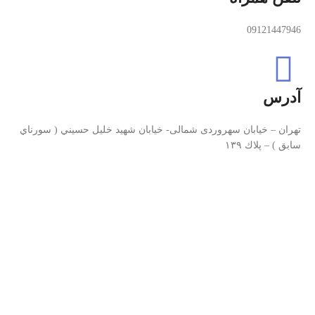
09121447946
آدرس
تهران – خيابان سهروردی شمالی- خيابان شهيد خليل حسيني ( سورناي
سابق ) – پلاك ۱۳۹